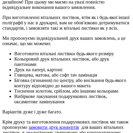
дизайном! При цьому ми маємо на увазі повністю
індивідуальне виконання вашого замовлення.
При виготовленні вітальних листівок, втім як і будь-якої іншої
поліграфії у нас в друкарні, вам не обов'язково дотримуватися
стандартів, і замовляти такі ж вітальні листівки як у всіх.
Ми пропонуємо індивідуальний друк ваших замовлень, а це
означає, що ми можемо:
Виготовити вітальні листівки будь-якого розміру
Кольоровий друк вітальних листівок, або друк
пантонами
Друк на папері, картоні
Глянцева, матова, або софт тач ламінація
Біговка (згинання) по центру, або висікання будь-якого
контуру відповідно до вашого макета
Тиснення золотом, сріблом, або іншими кольорами
Вибіркове лакування подарункових листівок,
оксамитове ламінування
Варіантів дуже і дуже багато.
Крім друку та виготовлення подарункових листівок ми також
пропонуємо
замовити друк конвертів
для ваших вітальних
листівок, в аналогічному святковому або корпоративному