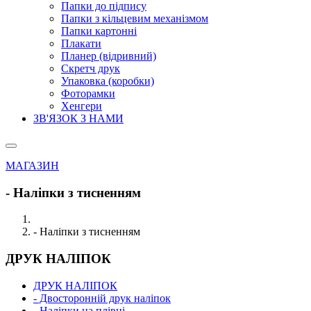
Папки до підпису
Папки з кільцевим механізмом
Папки картонні
Плакати
Планер (відривний)
Скретч друк
Упаковка (коробки)
Фоторамки
Хенгери
ЗВ'ЯЗОК З НАМИ
МАГАЗИН
- Наліпки з тисненням
- Наліпки з тисненням
ДРУК НАЛІПОК
ДРУК НАЛІПОК
- Двосторонній друк наліпок
- Наліпки на плівці