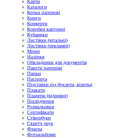
Карти
Каталоги
Кепки паперові
Книги
Конверти
Коробки картонні
Кубарики
Листівки (вітальні)
Листівки (рекламні)
Меню
Наліпки
Обкладинки для документів
Пакети паперові
Папки
Паспорта
Підставки під буклети, візитки
Плакати
Планери (відривні)
Посвідчення
Розмальовки
Сертифікати
Стікербуки
Скретч друк
Флаєра
Фотоальбоми