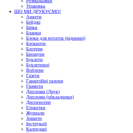
Розмальовки
Упаковка
ЩО МИ ДРУКУЄМО!
Анкети
Бейджі
Бірки
Бланки
Блоки для нотаток (відривні)
Блокноти
Блотери
Брошури
Буклети
Буклетниці
Воблери
Газети
Гарантійні талони
Грамоти
Дипломи (Друк)
Дипломи (обкладинки)
Диспенсери
Етикетки
Журнали
Зошити
Інструкції
Календарі