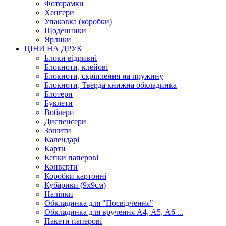
Фоторамки
Хенгери
Упаковка (коробки)
Щоденники
Ярлики
ЦІНИ НА ДРУК
Блоки відривні
Блокноти, клейові
Блокноти, скріплення на пружину
Блокноти, Тверда книжна обкладинка
Блотери
Буклети
Воблери
Диспенсери
Зошити
Календарі
Карти
Кепки паперові
Конверти
Коробки картонні
Кубарики (9х9см)
Наліпки
Обкладинка для "Посвідчення"
Обкладинка для вручення А4, А5, А6 ...
Пакети паперові