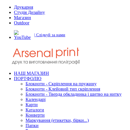
Друкарня
Студія Дизайну
Магазин
Outdoor
| Слідкуй за нами
НАШ МАГАЗИН
ПОРТФОЛІО
Блокноти - Скріплення на пружину
Блокноти - Клейовий тип скріплення
Блокноти - Тверда обкладинка і шитво на нитку
Календарі
Карти
Каталоги
Конверти
Маркування (етикетки, бірки...)
Папки