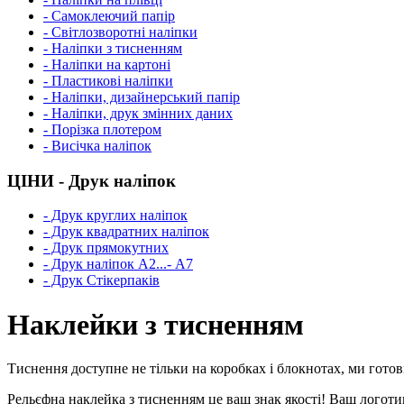
- Самоклеючий папір
- Світлозворотні наліпки
- Наліпки з тисненням
- Наліпки на картоні
- Пластикові наліпки
- Наліпки, дизайнерський папір
- Наліпки, друк змінних даних
- Порізка плотером
- Висічка наліпок
ЦІНИ - Друк наліпок
- Друк круглих наліпок
- Друк квадратних наліпок
- Друк прямокутних
- Друк наліпок А2...- А7
- Друк Стікерпаків
Наклейки з тисненням
Тиснення доступне не тільки на коробках і блокнотах, ми гото
Рельєфна наклейка з тисненням це ваш знак якості! Ваш логот