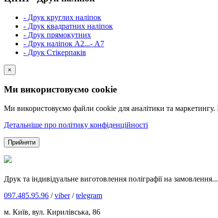
- Друк круглих наліпок
- Друк квадратних наліпок
- Друк прямокутних
- Друк наліпок А2...- А7
- Друк Стікерпаків
×
Ми використовуємо cookie
Ми використовуємо файли cookie для аналітики та маркетингу.
Детальніше про політику конфіденційності
Прийняти
Друк та індивідуальне виготовлення поліграфії на замовлення...
097.485.95.96
/
viber
/
telegram
м. Київ, вул. Кирилівська, 86