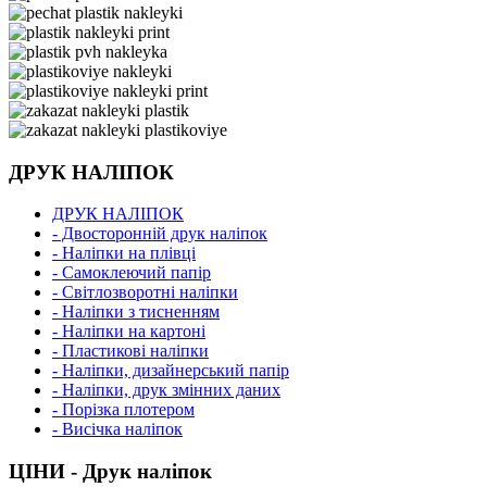
ДРУК НАЛІПОК
ДРУК НАЛІПОК
- Двосторонній друк наліпок
- Наліпки на плівці
- Самоклеючий папір
- Світлозворотні наліпки
- Наліпки з тисненням
- Наліпки на картоні
- Пластикові наліпки
- Наліпки, дизайнерський папір
- Наліпки, друк змінних даних
- Порізка плотером
- Висічка наліпок
ЦІНИ - Друк наліпок