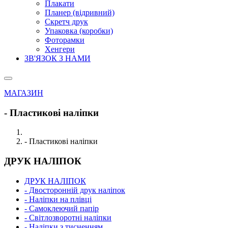
Плакати
Планер (відривний)
Скретч друк
Упаковка (коробки)
Фоторамки
Хенгери
ЗВ'ЯЗОК З НАМИ
МАГАЗИН
- Пластикові наліпки
- Пластикові наліпки
ДРУК НАЛІПОК
ДРУК НАЛІПОК
- Двосторонній друк наліпок
- Наліпки на плівці
- Самоклеючий папір
- Світлозворотні наліпки
- Наліпки з тисненням