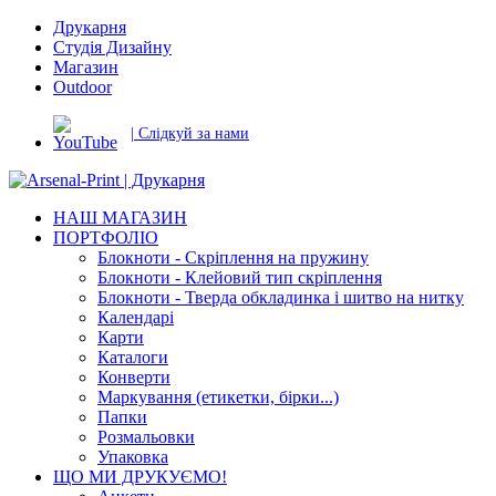
Друкарня
Студія Дизайну
Магазин
Outdoor
| Слідкуй за нами
НАШ МАГАЗИН
ПОРТФОЛІО
Блокноти - Скріплення на пружину
Блокноти - Клейовий тип скріплення
Блокноти - Тверда обкладинка і шитво на нитку
Календарі
Карти
Каталоги
Конверти
Маркування (етикетки, бірки...)
Папки
Розмальовки
Упаковка
ЩО МИ ДРУКУЄМО!