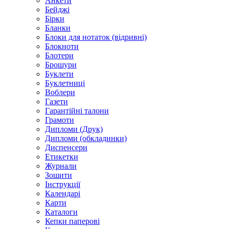
Анкети
Бейджі
Бірки
Бланки
Блоки для нотаток (відривні)
Блокноти
Блотери
Брошури
Буклети
Буклетниці
Воблери
Газети
Гарантійні талони
Грамоти
Дипломи (Друк)
Дипломи (обкладинки)
Диспенсери
Етикетки
Журнали
Зошити
Інструкції
Календарі
Карти
Каталоги
Кепки паперові