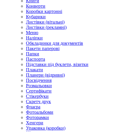
Книги
Конверти
Коробки картонні
Кубарики
Листівки (вітальні)
Листівки (рекламні)
Меню
Наліпки
Обкладинки для документів
Пакети паперові
Папки
Паспорта
Підставки під буклети, візитки
Плакати
Планери (відривні)
Посвідчення
Розмальовки
Сертифікати
Стікербуки
Скретч друк
Флаєра
Фотоальбоми
Фоторамки
Хенгери
Упаковка (коробки)