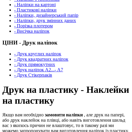
- Наліпки на картоні
- Пластикові наліпки
- Наліпки, дизайнерський папір
- Наліпки, друк змінних даних
- Порізка плотером
- Висічка наліпок
ЦІНИ - Друк наліпок
- Друк круглих наліпок
- Друк квадратних наліпок
- Друк прямокутних
- Друк наліпок А2...- А7
- Друк Стікерпаків
Друк на пластику - Наклейки
на пластику
Якщо вам необхідно
замовити
наліпки
, але друк на папері,
або друк наклейок на плівці, або навіть виготовлення шильд
вас з якихось причин не влаштовує, то в такому разі ми
можемо запропонувати вам виготовлення наліпок із пластику.