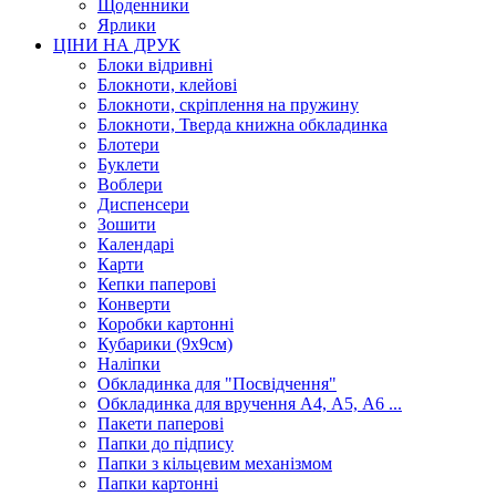
Щоденники
Ярлики
ЦІНИ НА ДРУК
Блоки відривні
Блокноти, клейові
Блокноти, скріплення на пружину
Блокноти, Тверда книжна обкладинка
Блотери
Буклети
Воблери
Диспенсери
Зошити
Календарі
Карти
Кепки паперові
Конверти
Коробки картонні
Кубарики (9х9см)
Наліпки
Обкладинка для "Посвідчення"
Обкладинка для вручення А4, А5, А6 ...
Пакети паперові
Папки до підпису
Папки з кільцевим механізмом
Папки картонні