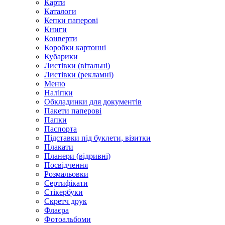
Карти
Каталоги
Кепки паперові
Книги
Конверти
Коробки картонні
Кубарики
Листівки (вітальні)
Листівки (рекламні)
Меню
Наліпки
Обкладинки для документів
Пакети паперові
Папки
Паспорта
Підставки під буклети, візитки
Плакати
Планери (відривні)
Посвідчення
Розмальовки
Сертифікати
Стікербуки
Скретч друк
Флаєра
Фотоальбоми