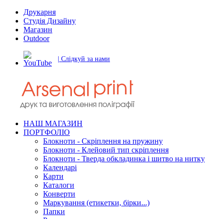
Друкарня
Студія Дизайну
Магазин
Outdoor
| Слідкуй за нами
НАШ МАГАЗИН
ПОРТФОЛІО
Блокноти - Скріплення на пружину
Блокноти - Клейовий тип скріплення
Блокноти - Тверда обкладинка і шитво на нитку
Календарі
Карти
Каталоги
Конверти
Маркування (етикетки, бірки...)
Папки