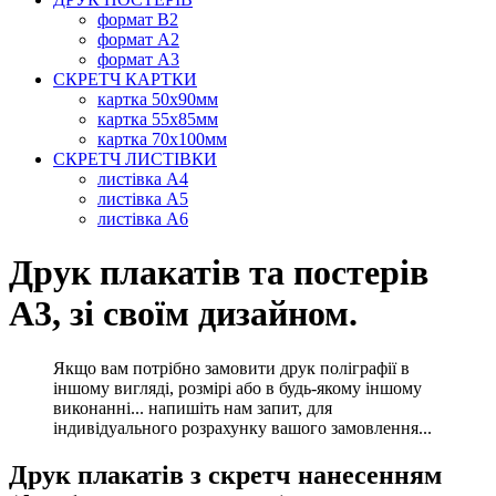
формат В2
формат А2
формат А3
СКРЕТЧ КАРТКИ
картка 50х90мм
картка 55х85мм
картка 70х100мм
СКРЕТЧ ЛИСТІВКИ
листівка А4
листівка А5
листівка А6
Друк плакатів та постерів
А3, зі своїм дизайном.
Якщо вам потрібно замовити друк поліграфії в
іншому вигляді, розмірі або в будь-якому іншому
виконанні... напишіть нам запит, для
індивідуального розрахунку вашого замовлення...
Друк плакатів з скретч нанесенням