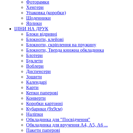
Фоторамки
Хенгери
Упаковка (коробки)
Щоденники
Ярлики
ЦІНИ НА ДРУК
Блоки відривні
Блокноти, клейові
Блокноти, скріплення на пружину
Блокноти, Тверда книжна обкладинка
Блотери
Буклети
Воблери
Диспенсери
Зошити
Календарі
Карти
Кепки паперові
Конверти
Коробки картонні
Кубарики (9х9см)
Наліпки
Обкладинка для "Посвідчення"
Обкладинка для вручення А4, А5, А6 ...
Пакети паперові