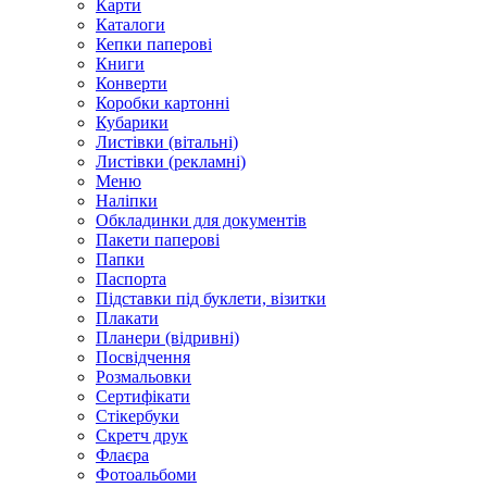
Карти
Каталоги
Кепки паперові
Книги
Конверти
Коробки картонні
Кубарики
Листівки (вітальні)
Листівки (рекламні)
Меню
Наліпки
Обкладинки для документів
Пакети паперові
Папки
Паспорта
Підставки під буклети, візитки
Плакати
Планери (відривні)
Посвідчення
Розмальовки
Сертифікати
Стікербуки
Скретч друк
Флаєра
Фотоальбоми