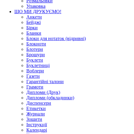
Розмальовки
Упаковка
ЩО МИ ДРУКУЄМО!
Анкети
Бейджі
Бірки
Бланки
Блоки для нотаток (відривні)
Блокноти
Блотери
Брошури
Буклети
Буклетниці
Воблери
Газети
Гарантійні талони
Грамоти
Дипломи (Друк)
Дипломи (обкладинки)
Диспенсери
Етикетки
Журнали
Зошити
Інструкції
Календарі