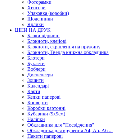
Фоторамки
Хенгери
Упаковка (коробки)
Щоденники
Ярлики
ЦІНИ НА ДРУК
Блоки відривні
Блокноти, клейові
Блокноти, скріплення на пружину
Блокноти, Тверда книжна обкладинка
Блотери
Буклети
Воблери
Диспенсери
Зошити
Календарі
Карти
Кепки паперові
Конверти
Коробки картонні
Кубарики (9х9см)
Наліпки
Обкладинка для "Посвідчення"
Обкладинка для вручення А4, А5, А6 ...
Пакети паперові