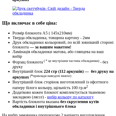
Що включає в себе ціна:
Розмір блокнота А5 ( 145х210мм)
Тверда обкладинка, товщина картону - 2мм
Друк обкладинки кольоровий, по всій зовнішній стороні
блокнота
— за вашим макетом!
Ламінація обкладинки матова, або глянцева на ваш
вибір
( * це внутрішня частина обкладинки)
Форзац блокнота
- без
друку
Внутрішній блок
224 стр (112 аркушів) — без друку на
(
*
приклади наведені нижче)
аркушах
Внутрішній блок сторінок виготовлений із офсетного
2
паперу білого кольору, щільність 100 гр.м
Додатково кожен блокнот комплектується тканевою
закладкою (ляссе) -
вибір кольору по каталогу
Вартість блокнота вказана
без скруглення кутів
обкладинки і внутрішнього блока
На вибір замовника пропонуємо 2 варіанта виготовлення