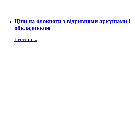
Ціни на блокноти з відривними аркушами і
обкладинкою
Перейти ...