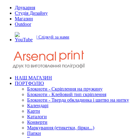
Друкарня
Студія Дизайну
Магазин
Outdoor
| Слідкуй за нами
НАШ МАГАЗИН
ПОРТФОЛІО
Блокноти - Скріплення на пружину
Блокноти - Клейовий тип скріплення
Блокноти - Тверда обкладинка і шитво на нитку
Календарі
Карти
Каталоги
Конверти
Маркування (етикетки, бірки...)
Папки