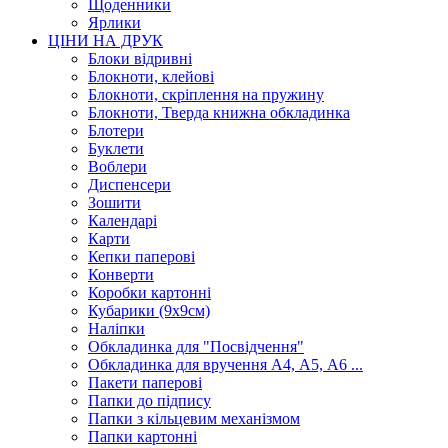
Щоденники
Ярлики
ЦІНИ НА ДРУК
Блоки відривні
Блокноти, клейові
Блокноти, скріплення на пружину
Блокноти, Тверда книжна обкладинка
Блотери
Буклети
Воблери
Диспенсери
Зошити
Календарі
Карти
Кепки паперові
Конверти
Коробки картонні
Кубарики (9х9см)
Наліпки
Обкладинка для "Посвідчення"
Обкладинка для вручення А4, А5, А6 ...
Пакети паперові
Папки до підпису
Папки з кільцевим механізмом
Папки картонні