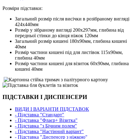
Розміри підставки:
Загальний розмір після висічки в розібраному вигляді
424х440мм
Розмір у зібраному вигляді 200х297мм, глибина від
передньої стінки до кінця ніжок 120мм
Загальний розмір кишені 180х90мм, глибина кишені
40мм
Розмір частини кишені під для листівок 115х90мм,
глибина 40мм
Розмір частини кишені для візиток 60х90мм, глибина
кишені 40мм
ПІДСТАВКИ І ДИСПЕНСЕРИ
ВИДИ І ВАРІАНТИ ПІДСТАВОК
- Підставка "Стандарт"
- Підставка "Флаєр+ Візитка"
- Підставка "з Бічним полем"
- Підставка "Настінний варіант"
- Підставка "Диспенсер з ніжкою"