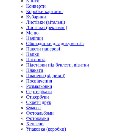
Книги
Конверти
Коробки картонні
Кубарики
Листівки (вітальні)
Листівки (рекламні)
Меню
Наліпки
Обкладинки для документів
Пакети паперові
Папки
Паспорта
Підставки під буклети, візитки
Плакати
Планери (відривні)
Посвідчення
Розмальовки
Сертифікати
Стікербуки
Скретч друк
Флаєра
Фотоальбоми
Фоторамки
Хенгери
Упаковка (коробки)