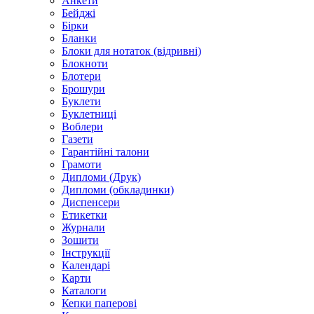
Анкети
Бейджі
Бірки
Бланки
Блоки для нотаток (відривні)
Блокноти
Блотери
Брошури
Буклети
Буклетниці
Воблери
Газети
Гарантійні талони
Грамоти
Дипломи (Друк)
Дипломи (обкладинки)
Диспенсери
Етикетки
Журнали
Зошити
Інструкції
Календарі
Карти
Каталоги
Кепки паперові