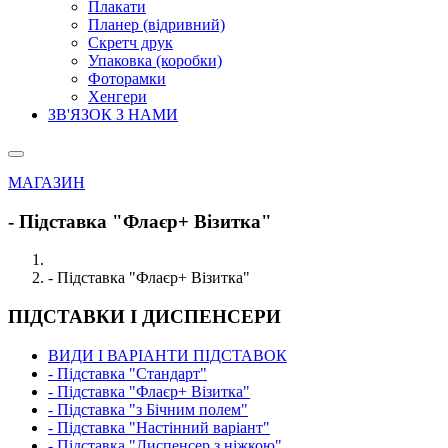
Плакати
Планер (відривний)
Скретч друк
Упаковка (коробки)
Фоторамки
Хенгери
ЗВ'ЯЗОК З НАМИ
МАГАЗИН
- Підставка "Флаєр+ Візитка"
- Підставка "Флаєр+ Візитка"
ПІДСТАВКИ І ДИСПЕНСЕРИ
ВИДИ І ВАРІАНТИ ПІДСТАВОК
- Підставка "Стандарт"
- Підставка "Флаєр+ Візитка"
- Підставка "з Бічним полем"
- Підставка "Настінний варіант"
- Підставка "Диспенсер з ніжкою"