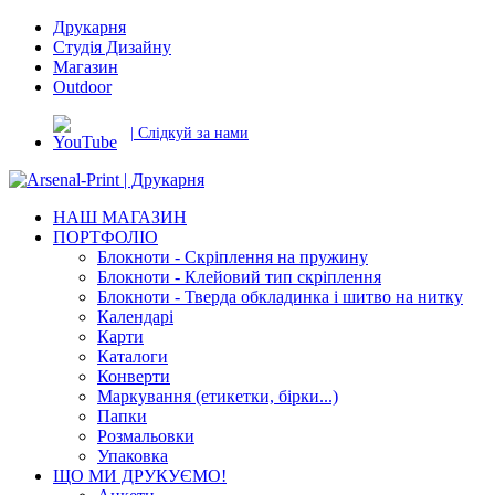
Друкарня
Студія Дизайну
Магазин
Outdoor
| Слідкуй за нами
НАШ МАГАЗИН
ПОРТФОЛІО
Блокноти - Скріплення на пружину
Блокноти - Клейовий тип скріплення
Блокноти - Тверда обкладинка і шитво на нитку
Календарі
Карти
Каталоги
Конверти
Маркування (етикетки, бірки...)
Папки
Розмальовки
Упаковка
ЩО МИ ДРУКУЄМО!