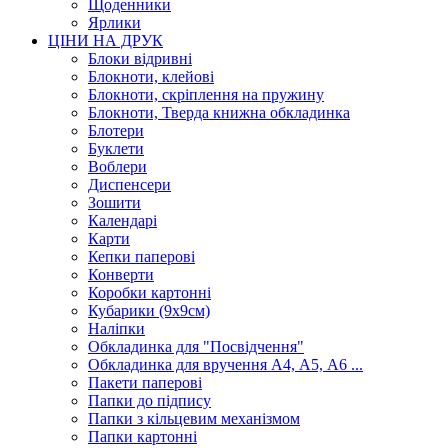
Щоденники
Ярлики
ЦІНИ НА ДРУК
Блоки відривні
Блокноти, клейові
Блокноти, скріплення на пружину
Блокноти, Тверда книжна обкладинка
Блотери
Буклети
Воблери
Диспенсери
Зошити
Календарі
Карти
Кепки паперові
Конверти
Коробки картонні
Кубарики (9х9см)
Наліпки
Обкладинка для "Посвідчення"
Обкладинка для вручення А4, А5, А6 ...
Пакети паперові
Папки до підпису
Папки з кільцевим механізмом
Папки картонні