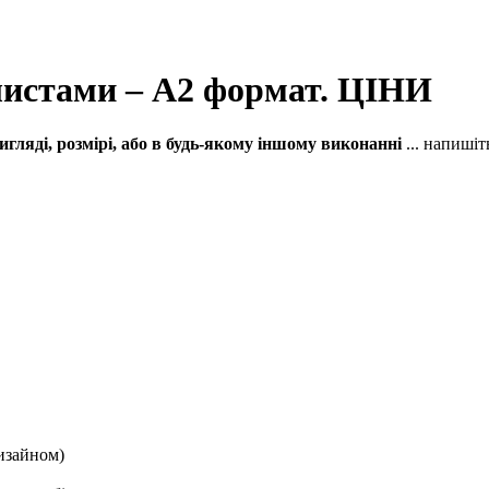
листами – А2 формат. ЦІНИ
ляді, розмірі, або в будь-якому іншому виконанні
... напишіт
изайном)