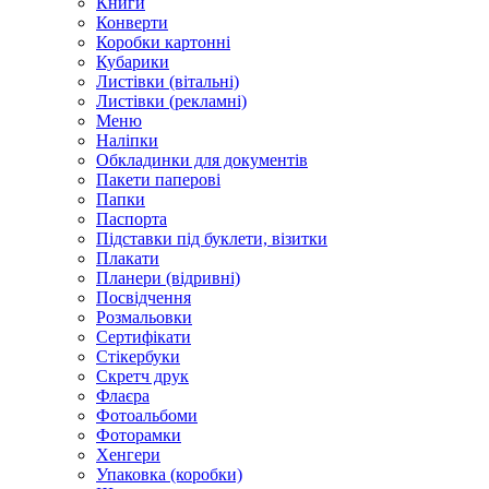
Книги
Конверти
Коробки картонні
Кубарики
Листівки (вітальні)
Листівки (рекламні)
Меню
Наліпки
Обкладинки для документів
Пакети паперові
Папки
Паспорта
Підставки під буклети, візитки
Плакати
Планери (відривні)
Посвідчення
Розмальовки
Сертифікати
Стікербуки
Скретч друк
Флаєра
Фотоальбоми
Фоторамки
Хенгери
Упаковка (коробки)