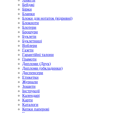
Анкети
Бейджі
Бірки
Бланки
Блоки для нотаток (відривні)
Блокноти
Блотери
Брошури
Буклети
Буклетниці
Воблери
Газети
Гарантійні талони
Грамоти
Дипломи (Друк)
Дипломи (обкладинки)
Диспенсери
Етикетки
Журнали
Зошити
Інструкції
Календарі
Карти
Каталоги
Кепки паперові