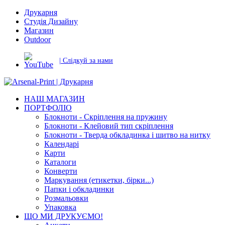
Друкарня
Студія Дизайну
Магазин
Outdoor
| Слідкуй за нами
НАШ МАГАЗИН
ПОРТФОЛІО
Блокноти - Скріплення на пружину
Блокноти - Клейовий тип скріплення
Блокноти - Тверда обкладинка і шитво на нитку
Календарі
Карти
Каталоги
Конверти
Маркування (етикетки, бірки...)
Папки і обкладинки
Розмальовки
Упаковка
ЩО МИ ДРУКУЄМО!