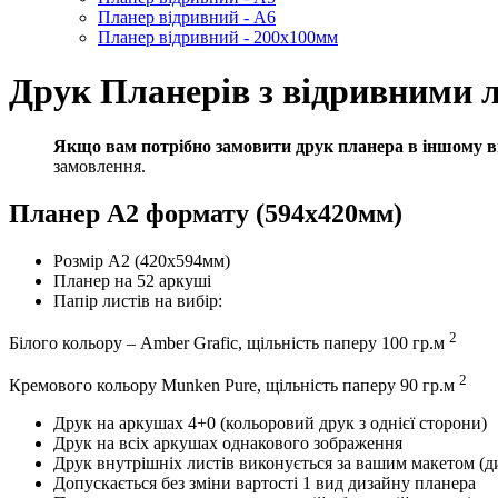
Планер відривний - А6
Планер відривний - 200х100мм
Друк Планерів з відривними 
Якщо вам потрібно замовити друк планера в іншому виг
замовлення.
Планер А2 формату (594х420мм)
Розмір А2 (420х594мм)
Планер на 52 аркуші
Папір листів на вибір:
2
Білого кольору – Amber Grafic, щільність паперу 100 гр.м
2
Кремового кольору Munken Pure, щільність паперу 90 гр.м
Друк на аркушах 4+0 (кольоровий друк з однієї сторони)
Друк на всіх аркушах однакового зображення
Друк внутрішніх листів виконується за вашим макетом (д
Допускається без зміни вартості 1 вид дизайну планера