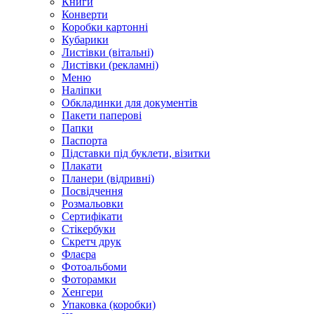
Книги
Конверти
Коробки картонні
Кубарики
Листівки (вітальні)
Листівки (рекламні)
Меню
Наліпки
Обкладинки для документів
Пакети паперові
Папки
Паспорта
Підставки під буклети, візитки
Плакати
Планери (відривні)
Посвідчення
Розмальовки
Сертифікати
Стікербуки
Скретч друк
Флаєра
Фотоальбоми
Фоторамки
Хенгери
Упаковка (коробки)