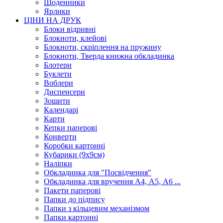
Щоденники
Ярлики
ЦІНИ НА ДРУК
Блоки відривні
Блокноти, клейові
Блокноти, скріплення на пружину
Блокноти, Тверда книжна обкладинка
Блотери
Буклети
Воблери
Диспенсери
Зошити
Календарі
Карти
Кепки паперові
Конверти
Коробки картонні
Кубарики (9х9см)
Наліпки
Обкладинка для "Посвідчення"
Обкладинка для вручення А4, А5, А6 ...
Пакети паперові
Папки до підпису
Папки з кільцевим механізмом
Папки картонні