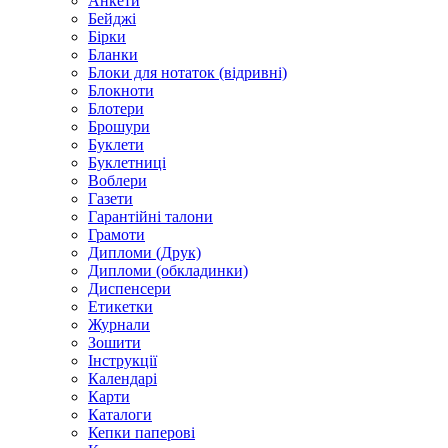
Анкети
Бейджі
Бірки
Бланки
Блоки для нотаток (відривні)
Блокноти
Блотери
Брошури
Буклети
Буклетниці
Воблери
Газети
Гарантійні талони
Грамоти
Дипломи (Друк)
Дипломи (обкладинки)
Диспенсери
Етикетки
Журнали
Зошити
Інструкції
Календарі
Карти
Каталоги
Кепки паперові