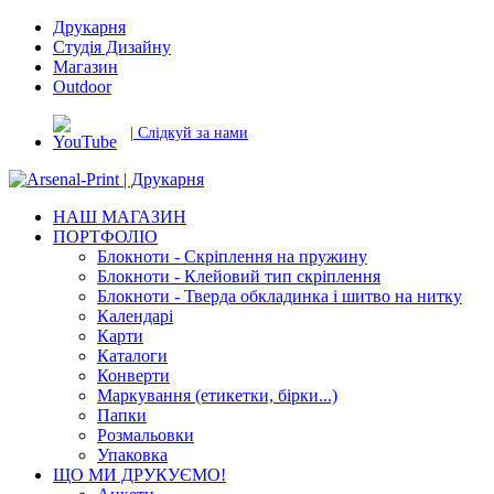
Друкарня
Студія Дизайну
Магазин
Outdoor
| Слідкуй за нами
НАШ МАГАЗИН
ПОРТФОЛІО
Блокноти - Скріплення на пружину
Блокноти - Клейовий тип скріплення
Блокноти - Тверда обкладинка і шитво на нитку
Календарі
Карти
Каталоги
Конверти
Маркування (етикетки, бірки...)
Папки
Розмальовки
Упаковка
ЩО МИ ДРУКУЄМО!