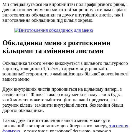
Ми спеціалізуємося на виробництві поліграфії різного рівня, і
для виготовлення меню ми готові запропонувати вам варіант
виготовлення обкладинки та друку внутрішніх листів, так і
виготовлення обкладинок під кільця окремо.
Обкладинка меню з розтискними
кільцями та змінними листами
Обкладинка такого меню виконується з щільного палітурного
картону, товщиною 1,5-2мм, з друком внутрішньої та
зовнішньої сторони, та з ламінацією для більшої довговічності
вашого меню.
Друк внутрішніх листів проводиться на щільному папері, з
ламінацією і "Фішка" такого виду меню в тому - ви в будь-
який момент можете змінити ціни на ваші продукти, і за
рахунок кілець, замінити внутрішні листи, без заміни більш
дорогої обкладинки.
Також друк та виготовлення вашого меню може бути
виконаний з використанням дизайнерського паперу,
тиснення
фольгою
, у тому числі кольорової фольгою, а також з