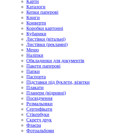
Карти
Каталоги
Кепки паперові
Книги
Конверти
Коробки картонні
Кубарики
Листівки (вітальні)
Листівки (рекламні)
Меню
Наліпки
Обкладинки для документів
Пакети паперові
Папки
Паспорта
Підставки під буклети, візитки
Плакати
Планери (відривні)
Посвідчення
Розмальовки
Сертифікати
Стікербуки
Скретч друк
Флаєра
Фотоальбоми