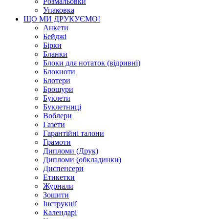
Розмальовки
Упаковка
ЩО МИ ДРУКУЄМО!
Анкети
Бейджі
Бірки
Бланки
Блоки для нотаток (відривні)
Блокноти
Блотери
Брошури
Буклети
Буклетниці
Воблери
Газети
Гарантійні талони
Грамоти
Дипломи (Друк)
Дипломи (обкладинки)
Диспенсери
Етикетки
Журнали
Зошити
Інструкції
Календарі