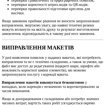
перевірки граматичних та орфографічних помилок;
перевірки коректності штрих-кодів та QR-кодів;
перевірки правильності підготовки креслень для
висічки.
Якщо замовник приймає рішення не вносити запропоновані
виправлення, звертаємо увагу, що наявні технічні ризики
можуть вплинути на якість друку та результат виготовлення
замовлення, відповідальність в такому разі несе замовник.
ВИПРАВЛЕННЯ
МАКЕТІВ
У разі виявлення помилок у наданих макетах, які потребують
виправлення та не є технічно складними, а також за умови, що
файл має доступ до редагування (відкриті шари, шрифти або
можливість коректної заміни елементів), ми можемо
запропонувати послугу з корекції макета.
Виправлення макетів виконується безкоштовно
у
випадках, коли корекція є незначною та короткотривалою за
часом виконання.
Якщо ж доопрацювання є складнішим або потребує значних
часових витрат, вартість таких робіт узгоджується окремо