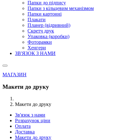
Папки до підпису
Папки з кільцевим механізмом
Папки картонні
Плакати
Планер (відривний)
Скретч друк
Упаковка (коробки)
Фоторамки
Хенгери
ЗВ'ЯЗОК З НАМИ
МАГАЗИН
Макети до друку
Макети до друку
Зв'язок з нами
Розрахунок ціни
Оплата
Доставка
Макети до друку