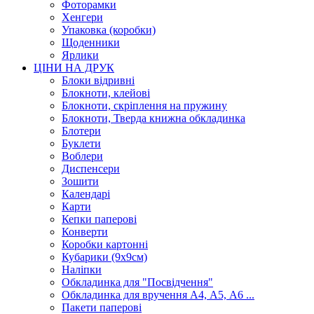
Фоторамки
Хенгери
Упаковка (коробки)
Щоденники
Ярлики
ЦІНИ НА ДРУК
Блоки відривні
Блокноти, клейові
Блокноти, скріплення на пружину
Блокноти, Тверда книжна обкладинка
Блотери
Буклети
Воблери
Диспенсери
Зошити
Календарі
Карти
Кепки паперові
Конверти
Коробки картонні
Кубарики (9х9см)
Наліпки
Обкладинка для "Посвідчення"
Обкладинка для вручення А4, А5, А6 ...
Пакети паперові