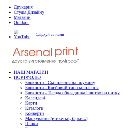
Друкарня
Студія Дизайну
Магазин
Outdoor
| Слідкуй за нами
НАШ МАГАЗИН
ПОРТФОЛІО
Блокноти - Скріплення на пружину
Блокноти - Клейовий тип скріплення
Блокноти - Тверда обкладинка і шитво на нитку
Календарі
Карти
Каталоги
Конверти
Маркування (етикетки, бірки...)
Папки