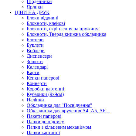
Щоденники
Ярлики
ЦІНИ НА ДРУК
Блоки відривні
Блокноти, клейові
Блокноти, скріплення на пружину
Блокноти, Тверда книжна обкладинка
Блотери
Буклети
Воблери
Диспенсери
Зошити
Календарі
Карти
Кепки паперові
Конверти
Коробки картонні
Кубарики (9х9см)
Наліпки
Обкладинка для "Посвідчення"
Обкладинка для вручення А4, А5, А6 ...
Пакети паперові
Папки до підпису
Папки з кільцевим механізмом
Папки картонні