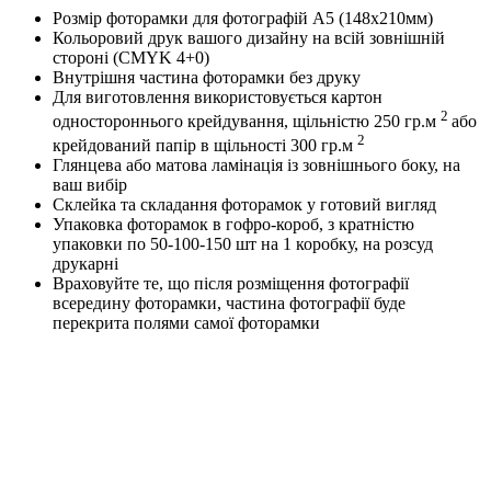
Розмір фоторамки для фотографій А5 (148х210мм)
Кольоровий друк вашого дизайну на всій зовнішній
стороні (CMYK 4+0)
Внутрішня частина фоторамки без друку
Для виготовлення використовується картон
2
одностороннього крейдування, щільністю 250 гр.м
або
2
крейдований папір в щільності 300 гр.м
Глянцева або матова ламінація із зовнішнього боку, на
ваш вибір
Склейка та складання фоторамок у готовий вигляд
Упаковка фоторамок в гофро-короб, з кратністю
упаковки по 50-100-150 шт на 1 коробку, на розсуд
друкарні
Враховуйте те, що після розміщення фотографії
всередину фоторамки, частина фотографії буде
перекрита полями самої фоторамки