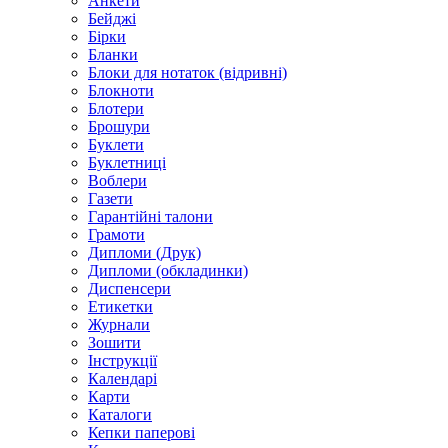
Анкети
Бейджі
Бірки
Бланки
Блоки для нотаток (відривні)
Блокноти
Блотери
Брошури
Буклети
Буклетниці
Воблери
Газети
Гарантійні талони
Грамоти
Дипломи (Друк)
Дипломи (обкладинки)
Диспенсери
Етикетки
Журнали
Зошити
Інструкції
Календарі
Карти
Каталоги
Кепки паперові