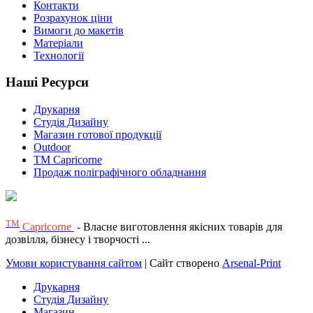
Контакти
Розрахунок ціни
Вимоги до макетів
Матеріали
Технології
Наші Ресурси
Друкарня
Студія Дизайну
Магазин готової продукції
Outdoor
TM Capricorne
Продаж поліграфічного обладнання
ТМ
Capricorne
- Власне виготовлення якісних товарів для
дозвілля, бізнесу і творчості ...
Умови користування сайтом
| Сайт створено
Arsenal-Print
Друкарня
Студія Дизайну
Магазин