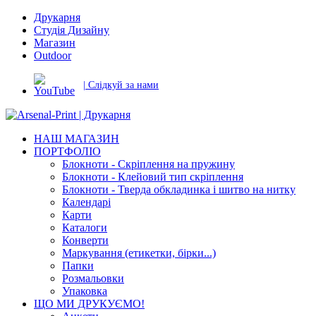
Друкарня
Студія Дизайну
Магазин
Outdoor
| Слідкуй за нами
НАШ МАГАЗИН
ПОРТФОЛІО
Блокноти - Скріплення на пружину
Блокноти - Клейовий тип скріплення
Блокноти - Тверда обкладинка і шитво на нитку
Календарі
Карти
Каталоги
Конверти
Маркування (етикетки, бірки...)
Папки
Розмальовки
Упаковка
ЩО МИ ДРУКУЄМО!