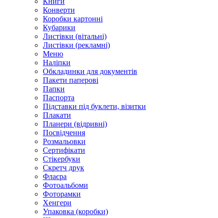
Книги
Конверти
Коробки картонні
Кубарики
Листівки (вітальні)
Листівки (рекламні)
Меню
Наліпки
Обкладинки для документів
Пакети паперові
Папки
Паспорта
Підставки під буклети, візитки
Плакати
Планери (відривні)
Посвідчення
Розмальовки
Сертифікати
Стікербуки
Скретч друк
Флаєра
Фотоальбоми
Фоторамки
Хенгери
Упаковка (коробки)