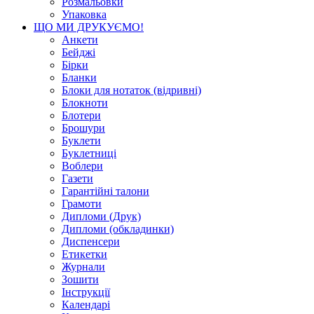
Розмальовки
Упаковка
ЩО МИ ДРУКУЄМО!
Анкети
Бейджі
Бірки
Бланки
Блоки для нотаток (відривні)
Блокноти
Блотери
Брошури
Буклети
Буклетниці
Воблери
Газети
Гарантійні талони
Грамоти
Дипломи (Друк)
Дипломи (обкладинки)
Диспенсери
Етикетки
Журнали
Зошити
Інструкції
Календарі