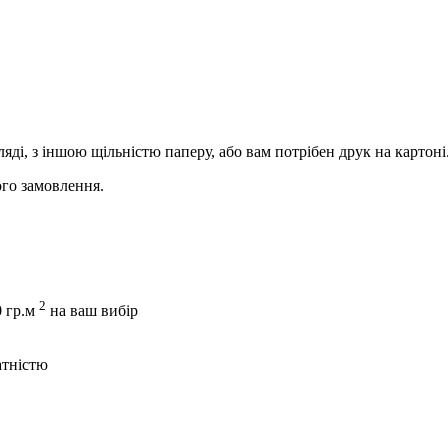
ді, з іншою щільністю паперу, або вам потрібен друк на картоні
ого замовлення.
2
0 гр.м
на ваш вибір
атністю