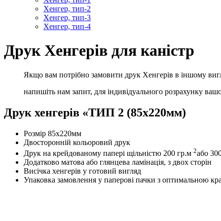
Хенгер, тип-2
Хенгер, тип-3
Хенгер, тип-4
Друк Хенгерів для каністр
Якщо вам потрібно замовити друк Хенгерів в іншому вигля
напишіть нам запит, для індивідуального розрахунку ваш
Друк хенгерів «ТИП 2 (85х220мм)
Розмір 85х220мм
Двосторонній кольоровий друк
2
Друк на крейдованому папері щільністю 200 гр.м
або 30
Додатково матова або глянцева ламінація, з двох сторін
Висічка хенгерів у готовий вигляд
Упаковка замовлення у паперові пачки з оптимальною кр