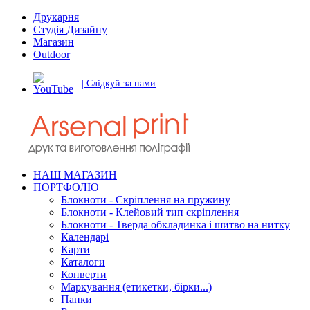
Друкарня
Студія Дизайну
Магазин
Outdoor
| Слідкуй за нами
НАШ МАГАЗИН
ПОРТФОЛІО
Блокноти - Скріплення на пружину
Блокноти - Клейовий тип скріплення
Блокноти - Тверда обкладинка і шитво на нитку
Календарі
Карти
Каталоги
Конверти
Маркування (етикетки, бірки...)
Папки