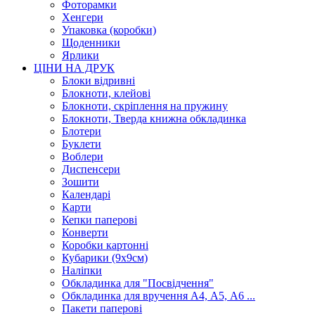
Фоторамки
Хенгери
Упаковка (коробки)
Щоденники
Ярлики
ЦІНИ НА ДРУК
Блоки відривні
Блокноти, клейові
Блокноти, скріплення на пружину
Блокноти, Тверда книжна обкладинка
Блотери
Буклети
Воблери
Диспенсери
Зошити
Календарі
Карти
Кепки паперові
Конверти
Коробки картонні
Кубарики (9х9см)
Наліпки
Обкладинка для "Посвідчення"
Обкладинка для вручення А4, А5, А6 ...
Пакети паперові