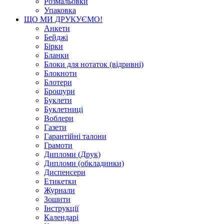
Розмальовки
Упаковка
ЩО МИ ДРУКУЄМО!
Анкети
Бейджі
Бірки
Бланки
Блоки для нотаток (відривні)
Блокноти
Блотери
Брошури
Буклети
Буклетниці
Воблери
Газети
Гарантійні талони
Грамоти
Дипломи (Друк)
Дипломи (обкладинки)
Диспенсери
Етикетки
Журнали
Зошити
Інструкції
Календарі