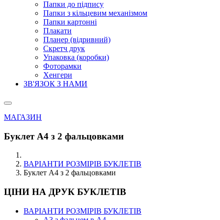
Папки до підпису
Папки з кільцевим механізмом
Папки картонні
Плакати
Планер (відривний)
Скретч друк
Упаковка (коробки)
Фоторамки
Хенгери
ЗВ'ЯЗОК З НАМИ
МАГАЗИН
Буклет А4 з 2 фальцовками
ВАРІАНТИ РОЗМІРІВ БУКЛЕТІВ
Буклет А4 з 2 фальцовками
ЦІНИ НА ДРУК БУКЛЕТІВ
ВАРІАНТИ РОЗМІРІВ БУКЛЕТІВ
А3 з фальцем в А4