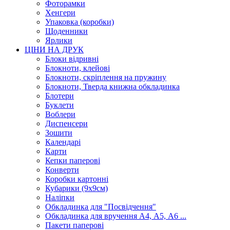
Фоторамки
Хенгери
Упаковка (коробки)
Щоденники
Ярлики
ЦІНИ НА ДРУК
Блоки відривні
Блокноти, клейові
Блокноти, скріплення на пружину
Блокноти, Тверда книжна обкладинка
Блотери
Буклети
Воблери
Диспенсери
Зошити
Календарі
Карти
Кепки паперові
Конверти
Коробки картонні
Кубарики (9х9см)
Наліпки
Обкладинка для "Посвідчення"
Обкладинка для вручення А4, А5, А6 ...
Пакети паперові