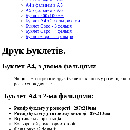
А4 з фальцем в А5
А5 з фальцем в А6
Буклет 200х100 мм
Буклет А4 з 2 фальцовками
Буклет Євро - 3 фальця
Буклет Євро - 4 фальця
Буклет Євро - 5 фальців
Друк Буклетів.
Буклет А4, з двома фальцями
Якщо вам потрібний друк буклетів в іншому розмірі, кіль
розрахунок для вас
Буклет А4 з 2-ма фальцями:
Розмір буклету у розвороті - 297х210мм
Розмір буклету у готовому вигляді - 99х210мм
Вертикальна орієнтація
Кольоровий друк із двох сторін
Фальцовка (2 фальці)