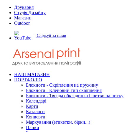
Друкарня
Студія Дизайну
Магазин
Outdoor
| Слідкуй за нами
НАШ МАГАЗИН
ПОРТФОЛІО
Блокноти - Скріплення на пружину
Блокноти - Клейовий тип скріплення
Блокноти - Тверда обкладинка і шитво на нитку
Календарі
Карти
Каталоги
Конверти
Маркування (етикетки, бірки...)
Папки