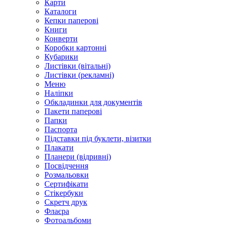
Карти
Каталоги
Кепки паперові
Книги
Конверти
Коробки картонні
Кубарики
Листівки (вітальні)
Листівки (рекламні)
Меню
Наліпки
Обкладинки для документів
Пакети паперові
Папки
Паспорта
Підставки під буклети, візитки
Плакати
Планери (відривні)
Посвідчення
Розмальовки
Сертифікати
Стікербуки
Скретч друк
Флаєра
Фотоальбоми