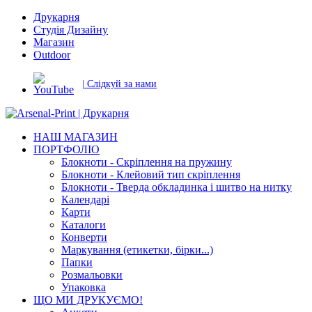
Друкарня
Студія Дизайну
Магазин
Outdoor
| Слідкуй за нами
НАШ МАГАЗИН
ПОРТФОЛІО
Блокноти - Скріплення на пружину
Блокноти - Клейовий тип скріплення
Блокноти - Тверда обкладинка і шитво на нитку
Календарі
Карти
Каталоги
Конверти
Маркування (етикетки, бірки...)
Папки
Розмальовки
Упаковка
ЩО МИ ДРУКУЄМО!