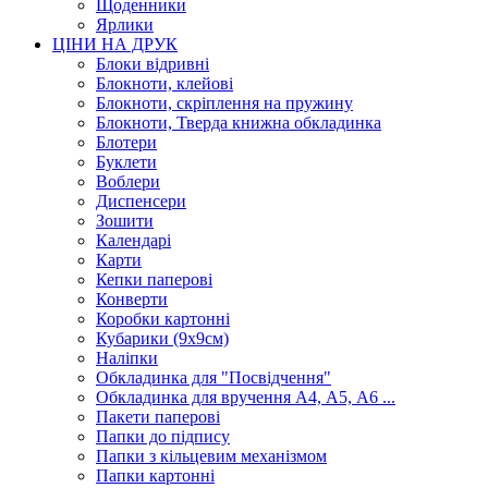
Щоденники
Ярлики
ЦІНИ НА ДРУК
Блоки відривні
Блокноти, клейові
Блокноти, скріплення на пружину
Блокноти, Тверда книжна обкладинка
Блотери
Буклети
Воблери
Диспенсери
Зошити
Календарі
Карти
Кепки паперові
Конверти
Коробки картонні
Кубарики (9х9см)
Наліпки
Обкладинка для "Посвідчення"
Обкладинка для вручення А4, А5, А6 ...
Пакети паперові
Папки до підпису
Папки з кільцевим механізмом
Папки картонні