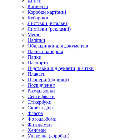
Книги
Конверти
Коробки картонні
Кубарики
Листівки (вітальні)
Листівки (рекламні)
Меню
Наліпки
Обкладинки для документів
Пакети паперові
Папки
Паспорта
Підставки під буклети, візитки
Плакати
Планери (відривні)
Посвідчення
Розмальовки
Сертифікати
Стікербуки
Скретч друк
Флаєра
Фотоальбоми
Фоторамки
Хенгери
Упаковка (коробки)