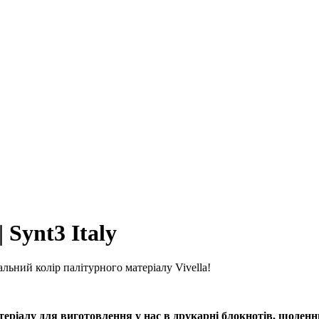
 Synt3 Italy
льний колір палітурного матеріалу Vivella!
ріалу для виготовлення у нас в друкарні блокнотів, щоденник