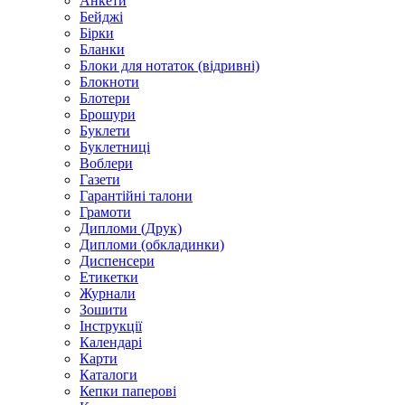
Анкети
Бейджі
Бірки
Бланки
Блоки для нотаток (відривні)
Блокноти
Блотери
Брошури
Буклети
Буклетниці
Воблери
Газети
Гарантійні талони
Грамоти
Дипломи (Друк)
Дипломи (обкладинки)
Диспенсери
Етикетки
Журнали
Зошити
Інструкції
Календарі
Карти
Каталоги
Кепки паперові