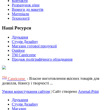
Контакти
Розрахунок ціни
Вимоги до макетів
Матеріали
Технології
Наші Ресурси
Друкарня
Студія Дизайну
Магазин готової продукції
Outdoor
TM Capricorne
Продаж поліграфічного обладнання
ТМ
Capricorne
- Власне виготовлення якісних товарів для
дозвілля, бізнесу і творчості ...
Умови користування сайтом
| Сайт створено
Arsenal-Print
Друкарня
Студія Дизайну
Магазин