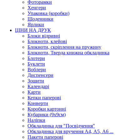
Фоторамки
Хенгери
Упаковка (коробки)
Щоденники
Ярлики
ЦІНИ НА ДРУК
Блоки відривні
Блокноти, клейові
Блокноти, скріплення на пружину
Блокноти, Тверда книжна обкладинка
Блотери
Буклети
Воблери
Диспенсери
Зошити
Календарі
Карти
Кепки паперові
Конверти
Коробки картонні
Кубарики (9х9см)
Наліпки
Обкладинка для "Посвідчення"
Обкладинка для вручення А4, А5, А6 ...
Пакети паперові