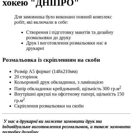
хокею "ДНІПРО"
Для замовника було виконано повний комплекс
робіт, які включали в себе:
Створення і підготовку макетів та дизайну
розмальовки до друку
Друк і виготовлення розмальовки нас в
друкарні
Розмальовка із скріпленням на скоби
Розмір А5 формат (148х210мм)
20 сторінок
Кольоровий друк обкладинки, з ламінацією
2
Папір обкладинки крейдований, щільність 300 гр.м
Внутрішні аркуші на офсетному папері, щільність 150
2
гр.м
Скріплення розмальовки на скоби
У нас в друкарні ви можете замовити друк та
індивідуальне виготовлення розмальовок, а також замовити
розробку дизайну