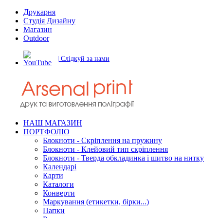
Друкарня
Студія Дизайну
Магазин
Outdoor
| Слідкуй за нами
НАШ МАГАЗИН
ПОРТФОЛІО
Блокноти - Скріплення на пружину
Блокноти - Клейовий тип скріплення
Блокноти - Тверда обкладинка і шитво на нитку
Календарі
Карти
Каталоги
Конверти
Маркування (етикетки, бірки...)
Папки