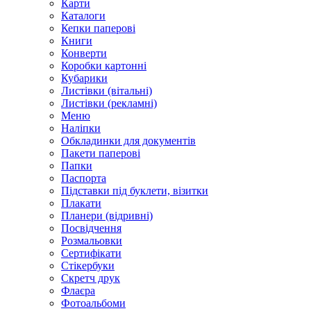
Карти
Каталоги
Кепки паперові
Книги
Конверти
Коробки картонні
Кубарики
Листівки (вітальні)
Листівки (рекламні)
Меню
Наліпки
Обкладинки для документів
Пакети паперові
Папки
Паспорта
Підставки під буклети, візитки
Плакати
Планери (відривні)
Посвідчення
Розмальовки
Сертифікати
Стікербуки
Скретч друк
Флаєра
Фотоальбоми