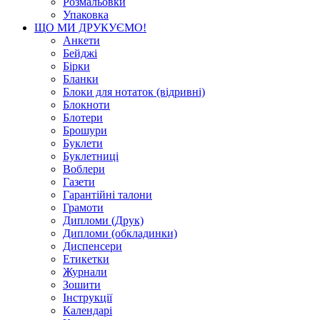
Розмальовки
Упаковка
ЩО МИ ДРУКУЄМО!
Анкети
Бейджі
Бірки
Бланки
Блоки для нотаток (відривні)
Блокноти
Блотери
Брошури
Буклети
Буклетниці
Воблери
Газети
Гарантійні талони
Грамоти
Дипломи (Друк)
Дипломи (обкладинки)
Диспенсери
Етикетки
Журнали
Зошити
Інструкції
Календарі