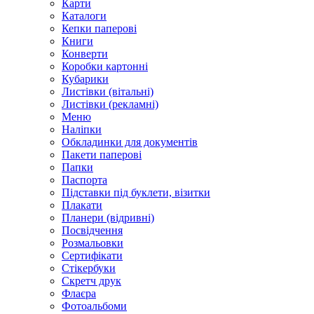
Карти
Каталоги
Кепки паперові
Книги
Конверти
Коробки картонні
Кубарики
Листівки (вітальні)
Листівки (рекламні)
Меню
Наліпки
Обкладинки для документів
Пакети паперові
Папки
Паспорта
Підставки під буклети, візитки
Плакати
Планери (відривні)
Посвідчення
Розмальовки
Сертифікати
Стікербуки
Скретч друк
Флаєра
Фотоальбоми