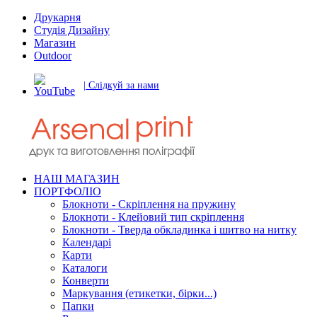
Друкарня
Студія Дизайну
Магазин
Outdoor
| Слідкуй за нами
НАШ МАГАЗИН
ПОРТФОЛІО
Блокноти - Скріплення на пружину
Блокноти - Клейовий тип скріплення
Блокноти - Тверда обкладинка і шитво на нитку
Календарі
Карти
Каталоги
Конверти
Маркування (етикетки, бірки...)
Папки