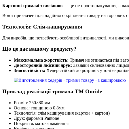
Картонні тримачі з висічкою
— це не просто пакування, а важ
Вони призначені для надійного кріплення товару на торгових ст
Технологія: Слім-каширування
Для виробів, що потребують особливої витривалості, ми викор
Що це дає вашому продукту?
Максимальна жорсткість:
Тримач не згинається під ваго
Двосторонній якісний друк:
Завдяки склеюванню лицьови
Зносостійкість:
Хедер стійкий до розривів у зоні європід
Приклад реалізації тримача ТМ Onride
Розмір: 250×80 мм
Основа: товщиною 0.8мм
Технологія: слім каширування (картон + картон)
Друк: фарбами Pantone
Покриття: матова ламінація
Висічка за контуром