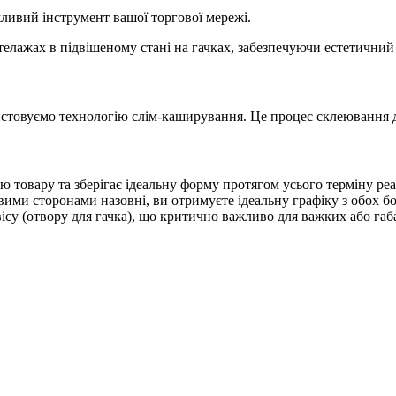
ливий інструмент вашої торгової мережі.
елажах в підвішеному стані на гачках, забезпечуючи естетичний 
истовуємо технологію слім-каширування. Це процес склеювання 
ю товару та зберігає ідеальну форму протягом усього терміну реал
ми сторонами назовні, ви отримуєте ідеальну графіку з обох бо
вісу (отвору для гачка), що критично важливо для важких або габ