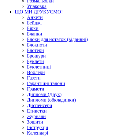
Розмальовки
Упаковка
ЩО МИ ДРУКУЄМО!
Анкети
Бейджі
Бірки
Бланки
Блоки для нотаток (відривні)
Блокноти
Блотери
Брошури
Буклети
Буклетниці
Воблери
Газети
Гарантійні талони
Грамоти
Дипломи (Друк)
Дипломи (обкладинки)
Диспенсери
Етикетки
Журнали
Зошити
Інструкції
Календарі