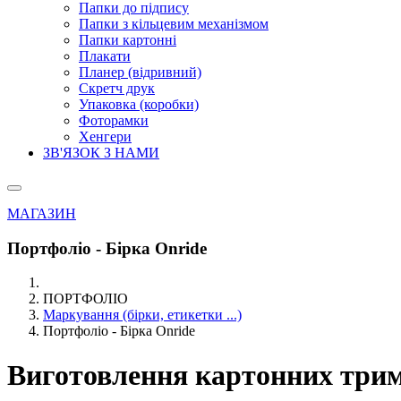
Папки до підпису
Папки з кільцевим механізмом
Папки картонні
Плакати
Планер (відривний)
Скретч друк
Упаковка (коробки)
Фоторамки
Хенгери
ЗВ'ЯЗОК З НАМИ
МАГАЗИН
Портфоліо - Бірка Onride
ПОРТФОЛІО
Маркування (бірки, етикетки ...)
Портфоліо - Бірка Onride
Виготовлення картонних трима