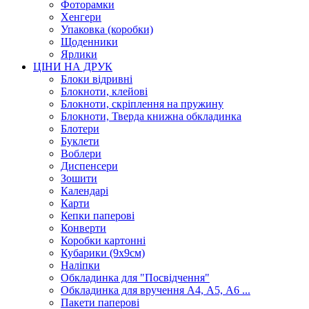
Фоторамки
Хенгери
Упаковка (коробки)
Щоденники
Ярлики
ЦІНИ НА ДРУК
Блоки відривні
Блокноти, клейові
Блокноти, скріплення на пружину
Блокноти, Тверда книжна обкладинка
Блотери
Буклети
Воблери
Диспенсери
Зошити
Календарі
Карти
Кепки паперові
Конверти
Коробки картонні
Кубарики (9х9см)
Наліпки
Обкладинка для "Посвідчення"
Обкладинка для вручення А4, А5, А6 ...
Пакети паперові