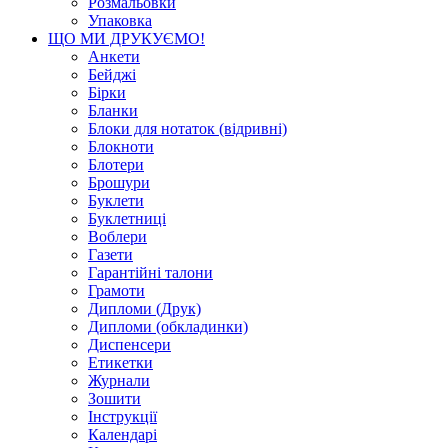
Розмальовки
Упаковка
ЩО МИ ДРУКУЄМО!
Анкети
Бейджі
Бірки
Бланки
Блоки для нотаток (відривні)
Блокноти
Блотери
Брошури
Буклети
Буклетниці
Воблери
Газети
Гарантійні талони
Грамоти
Дипломи (Друк)
Дипломи (обкладинки)
Диспенсери
Етикетки
Журнали
Зошити
Інструкції
Календарі