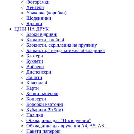
Фоторамки
Хенгери
Упаковка (коробки)
Щоденники
Ярлики
ЦІНИ НА ДРУК
Блоки відривні
Блокноти, клейові
Блокноти, скріплення на пружину
Блокноти, Тверда книжна обкладинка
Блотери
Буклети
Воблери
Диспенсери
Зошити
Календарі
Карти
Кепки паперові
Конверти
Коробки картонні
Кубарики (9х9см)
Наліпки
Обкладинка для "Посвідчення"
Обкладинка для вручення А4, А5, А6 ...
Пакети паперові