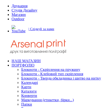
Друкарня
Студія Дизайну
Магазин
Outdoor
| Слідкуй за нами
НАШ МАГАЗИН
ПОРТФОЛІО
Блокноти - Скріплення на пружину
Блокноти - Клейовий тип скріплення
Блокноти - Тверда обкладинка і шитво на нитку
Календарі
Карти
Каталоги
Конверти
Маркування (етикетки, бірки...)
Папки