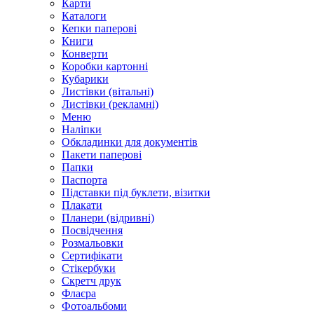
Карти
Каталоги
Кепки паперові
Книги
Конверти
Коробки картонні
Кубарики
Листівки (вітальні)
Листівки (рекламні)
Меню
Наліпки
Обкладинки для документів
Пакети паперові
Папки
Паспорта
Підставки під буклети, візитки
Плакати
Планери (відривні)
Посвідчення
Розмальовки
Сертифікати
Стікербуки
Скретч друк
Флаєра
Фотоальбоми