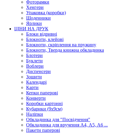
Фоторамки
Хенгери
Упаковка (коробки)
Щоденники
Ярлики
ЦІНИ НА ДРУК
Блоки відривні
Блокноти, клейові
Блокноти, скріплення на пружину
Блокноти, Тверда книжна обкладинка
Блотери
Буклети
Воблери
Диспенсери
Зошити
Календарі
Карти
Кепки паперові
Конверти
Коробки картонні
Кубарики (9х9см)
Наліпки
Обкладинка для "Посвідчення"
Обкладинка для вручення А4, А5, А6 ...
Пакети паперові