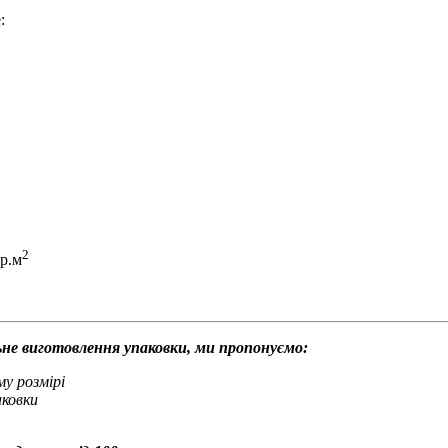
:
2
гр.м
льне виготовлення упаковки, ми пропонуємо:
му розмірі
аковки