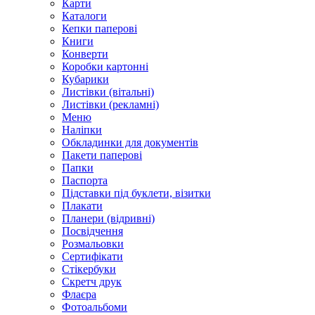
Карти
Каталоги
Кепки паперові
Книги
Конверти
Коробки картонні
Кубарики
Листівки (вітальні)
Листівки (рекламні)
Меню
Наліпки
Обкладинки для документів
Пакети паперові
Папки
Паспорта
Підставки під буклети, візитки
Плакати
Планери (відривні)
Посвідчення
Розмальовки
Сертифікати
Стікербуки
Скретч друк
Флаєра
Фотоальбоми