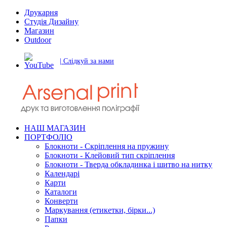
Друкарня
Студія Дизайну
Магазин
Outdoor
| Слідкуй за нами
НАШ МАГАЗИН
ПОРТФОЛІО
Блокноти - Скріплення на пружину
Блокноти - Клейовий тип скріплення
Блокноти - Тверда обкладинка і шитво на нитку
Календарі
Карти
Каталоги
Конверти
Маркування (етикетки, бірки...)
Папки