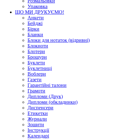
Розмальовки
Упаковка
ЩО МИ ДРУКУЄМО!
Анкети
Бейджі
Бірки
Бланки
Блоки для нотаток (відривні)
Блокноти
Блотери
Брошури
Буклети
Буклетниці
Воблери
Газети
Гарантійні талони
Грамоти
Дипломи (Друк)
Дипломи (обкладинки)
Диспенсери
Етикетки
Журнали
Зошити
Інструкції
Календарі