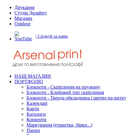
Друкарня
Студія Дизайну
Магазин
Outdoor
| Слідкуй за нами
НАШ МАГАЗИН
ПОРТФОЛІО
Блокноти - Скріплення на пружину
Блокноти - Клейовий тип скріплення
Блокноти - Тверда обкладинка і шитво на нитку
Календарі
Карти
Каталоги
Конверти
Маркування (етикетки, бірки...)
Папки