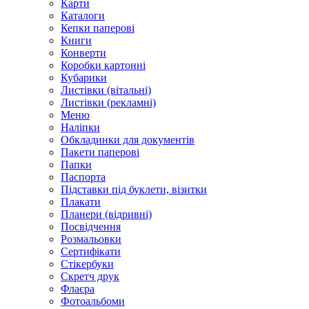
Карти
Каталоги
Кепки паперові
Книги
Конверти
Коробки картонні
Кубарики
Листівки (вітальні)
Листівки (рекламні)
Меню
Наліпки
Обкладинки для документів
Пакети паперові
Папки
Паспорта
Підставки під буклети, візитки
Плакати
Планери (відривні)
Посвідчення
Розмальовки
Сертифікати
Стікербуки
Скретч друк
Флаєра
Фотоальбоми