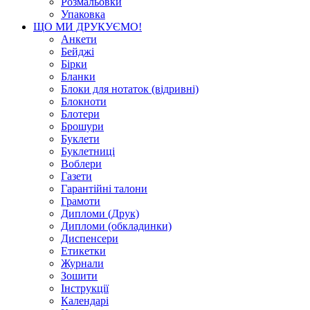
Розмальовки
Упаковка
ЩО МИ ДРУКУЄМО!
Анкети
Бейджі
Бірки
Бланки
Блоки для нотаток (відривні)
Блокноти
Блотери
Брошури
Буклети
Буклетниці
Воблери
Газети
Гарантійні талони
Грамоти
Дипломи (Друк)
Дипломи (обкладинки)
Диспенсери
Етикетки
Журнали
Зошити
Інструкції
Календарі