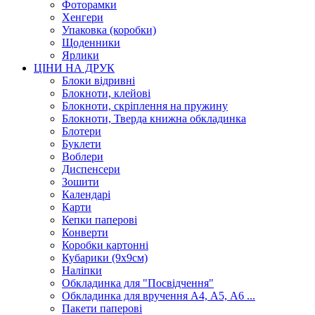
Фоторамки
Хенгери
Упаковка (коробки)
Щоденники
Ярлики
ЦІНИ НА ДРУК
Блоки відривні
Блокноти, клейові
Блокноти, скріплення на пружину
Блокноти, Тверда книжна обкладинка
Блотери
Буклети
Воблери
Диспенсери
Зошити
Календарі
Карти
Кепки паперові
Конверти
Коробки картонні
Кубарики (9х9см)
Наліпки
Обкладинка для "Посвідчення"
Обкладинка для вручення А4, А5, А6 ...
Пакети паперові