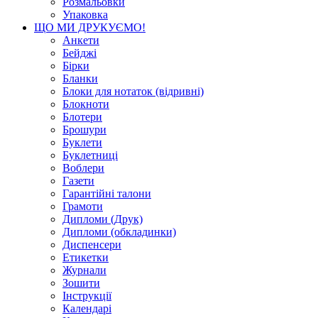
Розмальовки
Упаковка
ЩО МИ ДРУКУЄМО!
Анкети
Бейджі
Бірки
Бланки
Блоки для нотаток (відривні)
Блокноти
Блотери
Брошури
Буклети
Буклетниці
Воблери
Газети
Гарантійні талони
Грамоти
Дипломи (Друк)
Дипломи (обкладинки)
Диспенсери
Етикетки
Журнали
Зошити
Інструкції
Календарі