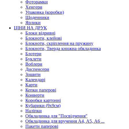
Фоторамки
Хенгери
Упаковка (коробки)
Щоденники
Ярлики
ЦІНИ НА ДРУК
Блоки відривні
Блокноти, клейові
Блокноти, скріплення на пружину
Блокноти, Тверда книжна обкладинка
Блотери
Буклети
Воблери
Диспенсери
Зошити
Календарі
Карти
Кепки паперові
Конверти
Коробки картонні
Кубарики (9х9см)
Наліпки
Обкладинка для "Посвідчення"
Обкладинка для вручення А4, А5, А6 ...
Пакети паперові