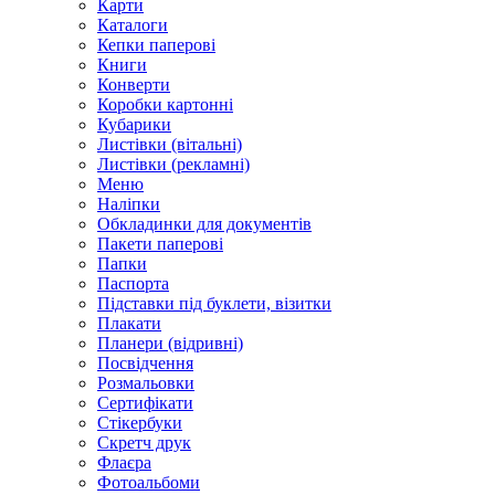
Карти
Каталоги
Кепки паперові
Книги
Конверти
Коробки картонні
Кубарики
Листівки (вітальні)
Листівки (рекламні)
Меню
Наліпки
Обкладинки для документів
Пакети паперові
Папки
Паспорта
Підставки під буклети, візитки
Плакати
Планери (відривні)
Посвідчення
Розмальовки
Сертифікати
Стікербуки
Скретч друк
Флаєра
Фотоальбоми