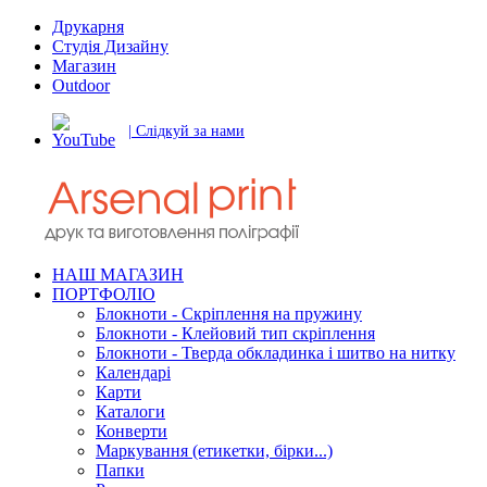
Друкарня
Студія Дизайну
Магазин
Outdoor
| Слідкуй за нами
НАШ МАГАЗИН
ПОРТФОЛІО
Блокноти - Скріплення на пружину
Блокноти - Клейовий тип скріплення
Блокноти - Тверда обкладинка і шитво на нитку
Календарі
Карти
Каталоги
Конверти
Маркування (етикетки, бірки...)
Папки