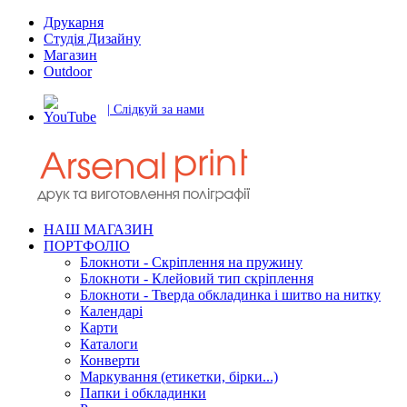
Друкарня
Студія Дизайну
Магазин
Outdoor
| Слідкуй за нами
НАШ МАГАЗИН
ПОРТФОЛІО
Блокноти - Скріплення на пружину
Блокноти - Клейовий тип скріплення
Блокноти - Тверда обкладинка і шитво на нитку
Календарі
Карти
Каталоги
Конверти
Маркування (етикетки, бірки...)
Папки і обкладинки