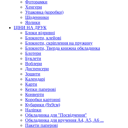
Фоторамки
Хенгери
Упаковка (коробки)
Щоденники
Ярлики
ЦІНИ НА ДРУК
Блоки відривні
Блокноти, клейові
Блокноти, скріплення на пружину
Блокноти, Тверда книжна обкладинка
Блотери
Буклети
Воблери
Диспенсери
Зошити
Календарі
Карти
Кепки паперові
Конверти
Коробки картонні
Кубарики (9х9см)
Наліпки
Обкладинка для "Посвідчення"
Обкладинка для вручення А4, А5, А6 ...
Пакети паперові