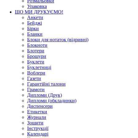
Розмальовки
Упаковка
ЩО МИ ДРУКУЄМО!
Анкети
Бейджі
Бірки
Бланки
Блоки для нотаток (відривні)
Блокноти
Блотери
Брошури
Буклети
Буклетниці
Воблери
Газети
Гарантійні талони
Грамоти
Дипломи (Друк)
Дипломи (обкладинки)
Диспенсери
Етикетки
Журнали
Зошити
Інструкції
Календарі