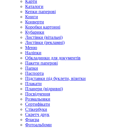
Карти
Каталоги
Кепки паперові
Книги
Конверти
Коробки картонні
Кубарики
Листівки (вітальні)
Листівки (рекламні)
Меню
Наліпки
Обкладинки для документів
Пакети паперові
Папки
Паспорта
Підставки під буклети, візитки
Плакати
Планери (відривні)
Посвідчення
Розмальовки
Сертифікати
Стікербуки
Скретч друк
Флаєра
Фотоальбоми