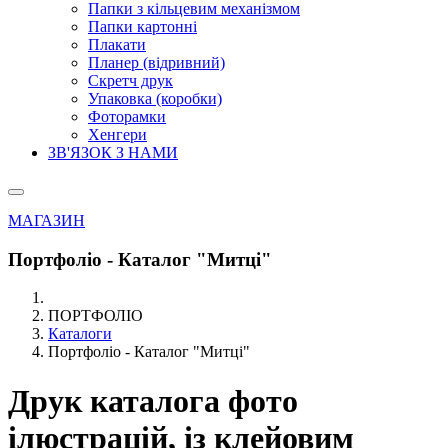
Папки з кільцевим механізмом
Папки картонні
Плакати
Планер (відривний)
Скретч друк
Упаковка (коробки)
Фоторамки
Хенгери
ЗВ'ЯЗОК З НАМИ
МАГАЗИН
Портфоліо - Каталог "Митці"
ПОРТФОЛІО
Каталоги
Портфоліо - Каталог "Митці"
Друк каталога фото
ілюстрацій, із клейовим