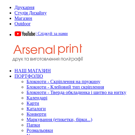
Друкарня
Студія Дизайну
Магазин
Outdoor
| Слідкуй за нами
НАШ МАГАЗИН
ПОРТФОЛІО
Блокноти - Скріплення на пружину
Блокноти - Клейовий тип скріплення
Блокноти - Тверда обкладинка і шитво на нитку
Календарі
Карти
Каталоги
Конверти
Маркування (етикетки, бірки...)
Папки
Розмальовки