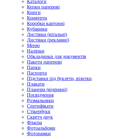
Каталоги
Кепки паперові
Книги
Конверти
Коробки картонні
Кубарики
Листівки (вітальні)
Листівки (рекламні)
Меню
Наліпки
Обкладинки для документів
Пакети паперові
Папки
Паспорта
Підставки під буклети, візитки
Плакати
Планери (відривні)
Посвідчення
Розмальовки
Сертифікати
Стікербуки
Скретч друк
Флаєра
Фотоальбоми
Фоторамки