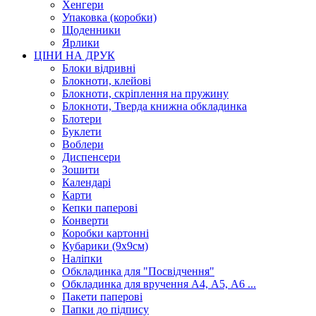
Хенгери
Упаковка (коробки)
Щоденники
Ярлики
ЦІНИ НА ДРУК
Блоки відривні
Блокноти, клейові
Блокноти, скріплення на пружину
Блокноти, Тверда книжна обкладинка
Блотери
Буклети
Воблери
Диспенсери
Зошити
Календарі
Карти
Кепки паперові
Конверти
Коробки картонні
Кубарики (9х9см)
Наліпки
Обкладинка для "Посвідчення"
Обкладинка для вручення А4, А5, А6 ...
Пакети паперові
Папки до підпису