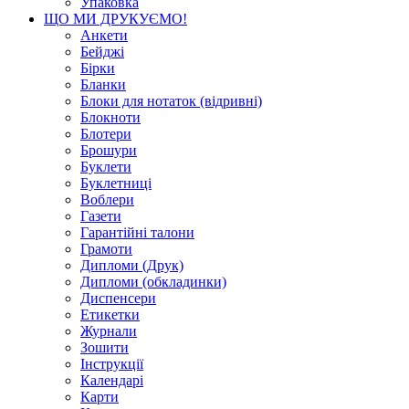
Упаковка
ЩО МИ ДРУКУЄМО!
Анкети
Бейджі
Бірки
Бланки
Блоки для нотаток (відривні)
Блокноти
Блотери
Брошури
Буклети
Буклетниці
Воблери
Газети
Гарантійні талони
Грамоти
Дипломи (Друк)
Дипломи (обкладинки)
Диспенсери
Етикетки
Журнали
Зошити
Інструкції
Календарі
Карти