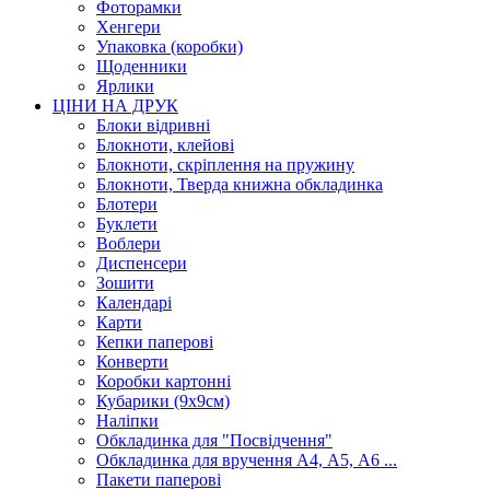
Фоторамки
Хенгери
Упаковка (коробки)
Щоденники
Ярлики
ЦІНИ НА ДРУК
Блоки відривні
Блокноти, клейові
Блокноти, скріплення на пружину
Блокноти, Тверда книжна обкладинка
Блотери
Буклети
Воблери
Диспенсери
Зошити
Календарі
Карти
Кепки паперові
Конверти
Коробки картонні
Кубарики (9х9см)
Наліпки
Обкладинка для "Посвідчення"
Обкладинка для вручення А4, А5, А6 ...
Пакети паперові