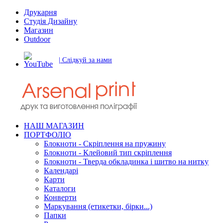
Друкарня
Студія Дизайну
Магазин
Outdoor
| Слідкуй за нами
НАШ МАГАЗИН
ПОРТФОЛІО
Блокноти - Скріплення на пружину
Блокноти - Клейовий тип скріплення
Блокноти - Тверда обкладинка і шитво на нитку
Календарі
Карти
Каталоги
Конверти
Маркування (етикетки, бірки...)
Папки