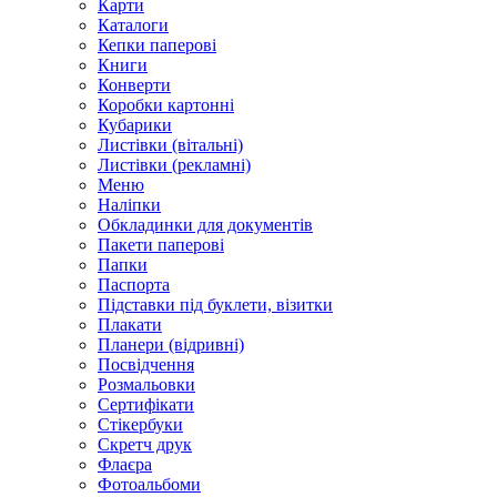
Карти
Каталоги
Кепки паперові
Книги
Конверти
Коробки картонні
Кубарики
Листівки (вітальні)
Листівки (рекламні)
Меню
Наліпки
Обкладинки для документів
Пакети паперові
Папки
Паспорта
Підставки під буклети, візитки
Плакати
Планери (відривні)
Посвідчення
Розмальовки
Сертифікати
Стікербуки
Скретч друк
Флаєра
Фотоальбоми