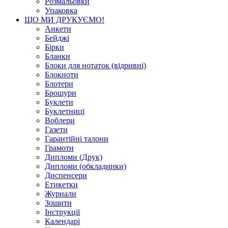
Розмальовки
Упаковка
ЩО МИ ДРУКУЄМО!
Анкети
Бейджі
Бірки
Бланки
Блоки для нотаток (відривні)
Блокноти
Блотери
Брошури
Буклети
Буклетниці
Воблери
Газети
Гарантійні талони
Грамоти
Дипломи (Друк)
Дипломи (обкладинки)
Диспенсери
Етикетки
Журнали
Зошити
Інструкції
Календарі