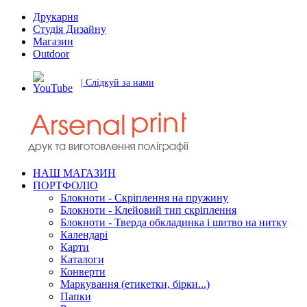
Друкарня
Студія Дизайну
Магазин
Outdoor
| Слідкуй за нами
НАШ МАГАЗИН
ПОРТФОЛІО
Блокноти - Скріплення на пружину
Блокноти - Клейовий тип скріплення
Блокноти - Тверда обкладинка і шитво на нитку
Календарі
Карти
Каталоги
Конверти
Маркування (етикетки, бірки...)
Папки