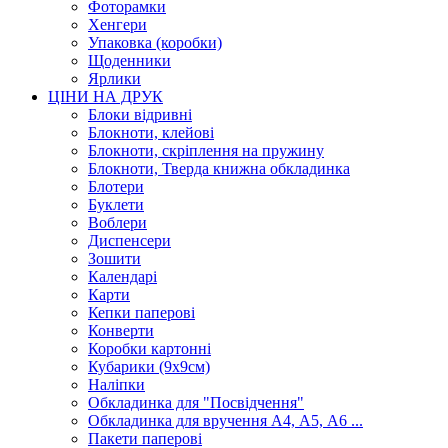
Фоторамки
Хенгери
Упаковка (коробки)
Щоденники
Ярлики
ЦІНИ НА ДРУК
Блоки відривні
Блокноти, клейові
Блокноти, скріплення на пружину
Блокноти, Тверда книжна обкладинка
Блотери
Буклети
Воблери
Диспенсери
Зошити
Календарі
Карти
Кепки паперові
Конверти
Коробки картонні
Кубарики (9х9см)
Наліпки
Обкладинка для "Посвідчення"
Обкладинка для вручення А4, А5, А6 ...
Пакети паперові