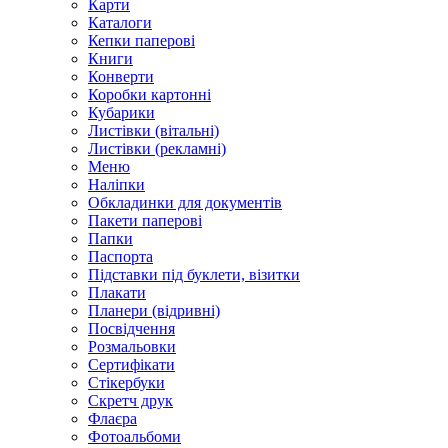
Карти
Каталоги
Кепки паперові
Книги
Конверти
Коробки картонні
Кубарики
Листівки (вітальні)
Листівки (рекламні)
Меню
Наліпки
Обкладинки для документів
Пакети паперові
Папки
Паспорта
Підставки під буклети, візитки
Плакати
Планери (відривні)
Посвідчення
Розмальовки
Сертифікати
Стікербуки
Скретч друк
Флаєра
Фотоальбоми