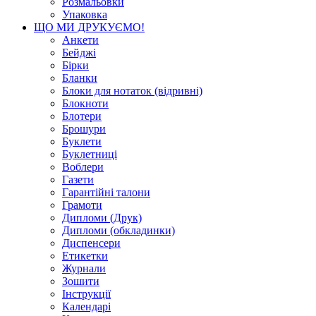
Розмальовки
Упаковка
ЩО МИ ДРУКУЄМО!
Анкети
Бейджі
Бірки
Бланки
Блоки для нотаток (відривні)
Блокноти
Блотери
Брошури
Буклети
Буклетниці
Воблери
Газети
Гарантійні талони
Грамоти
Дипломи (Друк)
Дипломи (обкладинки)
Диспенсери
Етикетки
Журнали
Зошити
Інструкції
Календарі