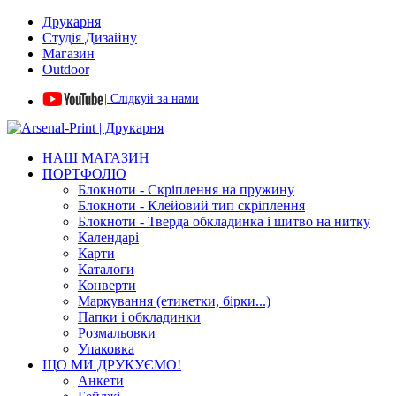
Друкарня
Студія Дизайну
Магазин
Outdoor
| Слідкуй за нами
НАШ МАГАЗИН
ПОРТФОЛІО
Блокноти - Скріплення на пружину
Блокноти - Клейовий тип скріплення
Блокноти - Тверда обкладинка і шитво на нитку
Календарі
Карти
Каталоги
Конверти
Маркування (етикетки, бірки...)
Папки і обкладинки
Розмальовки
Упаковка
ЩО МИ ДРУКУЄМО!
Анкети