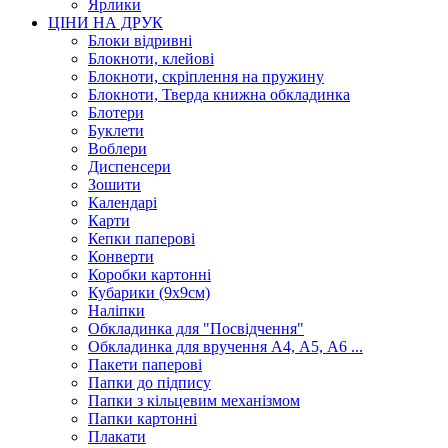
Ярлики
ЦІНИ НА ДРУК
Блоки відривні
Блокноти, клейові
Блокноти, скріплення на пружину
Блокноти, Тверда книжна обкладинка
Блотери
Буклети
Воблери
Диспенсери
Зошити
Календарі
Карти
Кепки паперові
Конверти
Коробки картонні
Кубарики (9х9см)
Наліпки
Обкладинка для "Посвідчення"
Обкладинка для вручення А4, А5, А6 ...
Пакети паперові
Папки до підпису
Папки з кільцевим механізмом
Папки картонні
Плакати