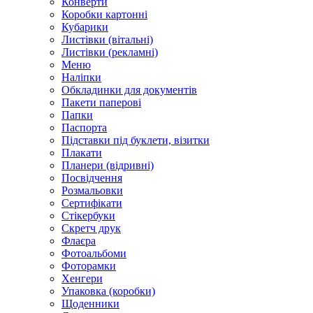
Конверти
Коробки картонні
Кубарики
Листівки (вітальні)
Листівки (рекламні)
Меню
Наліпки
Обкладинки для документів
Пакети паперові
Папки
Паспорта
Підставки під буклети, візитки
Плакати
Планери (відривні)
Посвідчення
Розмальовки
Сертифікати
Стікербуки
Скретч друк
Флаєра
Фотоальбоми
Фоторамки
Хенгери
Упаковка (коробки)
Щоденники