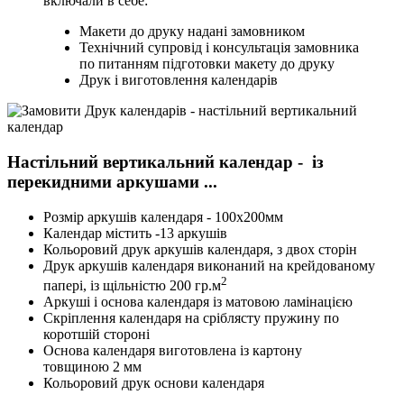
включали в себе:
Макети до друку надані замовником
Технічний супровід і консультація замовника
по питанням підготовки макету до друку
Друк і виготовлення календарів
Настільний вертикальний календар - із
перекидними аркушами ...
Розмір аркушів календаря - 100х200мм
Календар містить -13 аркушів
Кольоровий друк аркушів календаря, з двох сторін
Друк аркушів календаря виконаний на крейдованому
2
папері, із щільністю 200 гр.м
Аркуші і основа календаря із матовою ламінацією
Скріплення календаря на сріблясту пружину по
коротшій стороні
Основа календаря виготовлена із картону
товщиною 2 мм
Кольоровий друк основи календаря