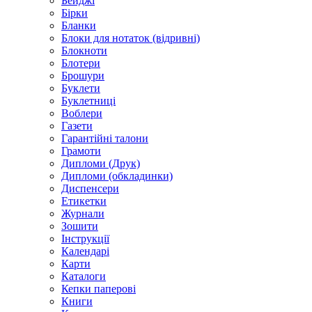
Бейджі
Бірки
Бланки
Блоки для нотаток (відривні)
Блокноти
Блотери
Брошури
Буклети
Буклетниці
Воблери
Газети
Гарантійні талони
Грамоти
Дипломи (Друк)
Дипломи (обкладинки)
Диспенсери
Етикетки
Журнали
Зошити
Інструкції
Календарі
Карти
Каталоги
Кепки паперові
Книги