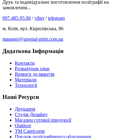
Друк та індивідуальне виготовлення поліграфії на
замовлення...
097.485.95.96
/
viber
/
telegram
м. Київ, вул. Кирилівська, 86
manager@arsenal-print.com.ua
Додаткова Інформація
Контакти
Розрахунок ціни
Вимоги до макетів
Матеріали
Технології
Наші Ресурси
Друкарня
Студія Дизайну
Магазин готової продукції
Outdoor
TM Capricorne
Продаж поліграфічного обладнання