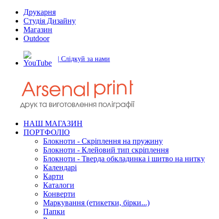
Друкарня
Студія Дизайну
Магазин
Outdoor
| Слідкуй за нами
НАШ МАГАЗИН
ПОРТФОЛІО
Блокноти - Скріплення на пружину
Блокноти - Клейовий тип скріплення
Блокноти - Тверда обкладинка і шитво на нитку
Календарі
Карти
Каталоги
Конверти
Маркування (етикетки, бірки...)
Папки