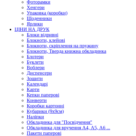
Фоторамки
Хенгери
Упаковка (коробки)
Щоденники
Ярлики
ЦІНИ НА ДРУК
Блоки відривні
Блокноти, клейові
Блокноти, скріплення на пружину
Блокноти, Тверда книжна обкладинка
Блотери
Буклети
Воблери
Диспенсери
Зошити
Календарі
Карти
Кепки паперові
Конверти
Коробки картонні
Кубарики (9х9см)
Наліпки
Обкладинка для "Посвідчення"
Обкладинка для вручення А4, А5, А6 ...
Пакети паперові