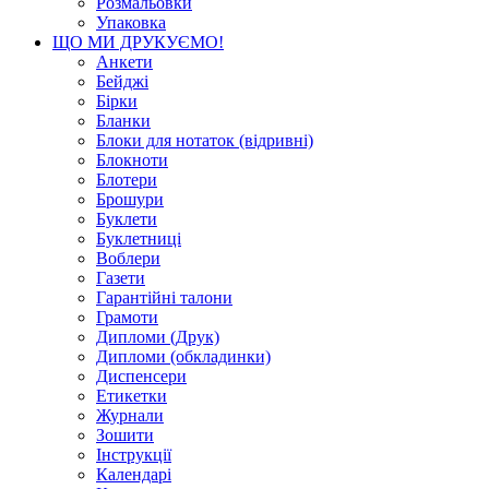
Розмальовки
Упаковка
ЩО МИ ДРУКУЄМО!
Анкети
Бейджі
Бірки
Бланки
Блоки для нотаток (відривні)
Блокноти
Блотери
Брошури
Буклети
Буклетниці
Воблери
Газети
Гарантійні талони
Грамоти
Дипломи (Друк)
Дипломи (обкладинки)
Диспенсери
Етикетки
Журнали
Зошити
Інструкції
Календарі