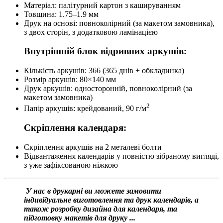
Матеріал: палітурний картон з кашируванням
Товщина: 1.75–1.9 мм
Друк на основі: повноколірний (за макетом замовника),
з двох сторін, з додатковою ламінацією
Внутрішній блок відривних аркушів:
Кількість аркушів: 366 (365 днів + обкладинка)
Розмір аркушів: 80×140 мм
Друк аркушів: односторонній, повноколірний (за
макетом замовника)
2
Папір аркушів: крейдований, 90 г/м
Скріплення календаря:
Скріплення аркушів на 2 металеві болти
Відвантаження календарів у повністю зібраному вигляді,
з уже зафіксованою ніжкою
У нас в друкарні ви можете замовити
індивідуальне виготовлення та друк календарів, а
також розробку дизайна для календаря, та
підготовку макетів для друку ...