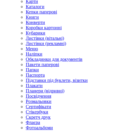
Карти
Каталоги
Кепки паперові
Книги
Конверти
Коробки картонні
Кубарики
Листівки (вітальні)
Листівки (рекламні)
Меню
Наліпки
Обкладинки для документів
Пакети паперові
Папки
Паспорта
Підставки під буклети, візитки
Плакати
Планери (відривні)
Посвідчення
Розмальовки
Сертифікати
Стікербуки
Скретч друк
Флаєра
Фотоальбоми