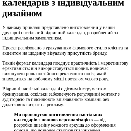
календарів з індивідуальним
дизайном
У даному прикладі представлено виготовлений у нашій
друкарні настільний відривний календар, розроблений за
індивідуальним замовленням.
Проєкт реалізовано з урахуванням фірмового стилю клієнта та
акцентом на щоденну візуальну присутність бренду.
Такий формат календаря поєднує практичність і маркетингову
ефективність: він використовується щодня, водночас
виконуючи роль постійного рекламного носія, який
знаходиться на робочому місці протягом усього року.
Відривні настільні календарі є дієвим інструментом
брендування, оскільки забезпечують регулярний контакт з
аудиторією та підсилюють впізнаваність компанії без
додаткових витрат на рекламу.
Ми пропонуємо виготовлення настільних
календарів з повною персоналізацією
— від
розробки дизайну кожного аркуша до оформлення
основи, що дозволяє створювати унікальні