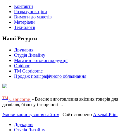
Контакти
Розрахунок ціни
Вимоги до макетів
Матеріали
Технології
Наші Ресурси
Друкарня
Студія Дизайну
Магазин готової продукції
Outdoor
TM Capricorne
Продаж поліграфічного обладнання
ТМ
Capricorne
- Власне виготовлення якісних товарів для
дозвілля, бізнесу і творчості ...
Умови користування сайтом
| Сайт створено
Arsenal-Print
Друкарня
Студія Дизайну