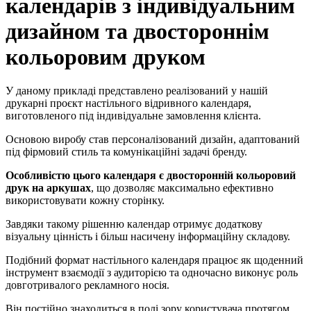
календарів з індивідуальним
дизайном та двостороннім
кольоровим друком
У даному прикладі представлено реалізований у нашій
друкарні проєкт настільного відривного календаря,
виготовленого під індивідуальне замовлення клієнта.
Основою виробу став персоналізований дизайн, адаптований
під фірмовий стиль та комунікаційні задачі бренду.
Особливістю цього календаря є двосторонній кольоровий
друк на аркушах
, що дозволяє максимально ефективно
використовувати кожну сторінку.
Завдяки такому рішенню календар отримує додаткову
візуальну цінність і більш насичену інформаційну складову.
Подібний формат настільного календаря працює як щоденний
інструмент взаємодії з аудиторією та одночасно виконує роль
довготривалого рекламного носія.
Він постійно знаходиться в полі зору користувача протягом