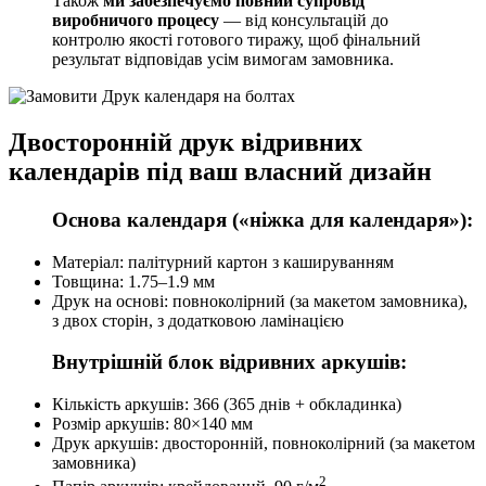
Також
ми забезпечуємо повний супровід
виробничого процесу
— від консультацій до
контролю якості готового тиражу, щоб фінальний
результат відповідав усім вимогам замовника.
Двосторонній друк відривних
календарів під ваш власний дизайн
Основа календаря («ніжка для календаря»):
Матеріал: палітурний картон з кашируванням
Товщина: 1.75–1.9 мм
Друк на основі: повноколірний (за макетом замовника),
з двох сторін, з додатковою ламінацією
Внутрішній блок відривних аркушів:
Кількість аркушів: 366 (365 днів + обкладинка)
Розмір аркушів: 80×140 мм
Друк аркушів: двосторонній, повноколірний (за макетом
замовника)
2