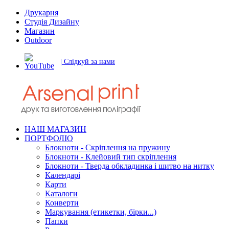
Друкарня
Студія Дизайну
Магазин
Outdoor
| Слідкуй за нами
НАШ МАГАЗИН
ПОРТФОЛІО
Блокноти - Скріплення на пружину
Блокноти - Клейовий тип скріплення
Блокноти - Тверда обкладинка і шитво на нитку
Календарі
Карти
Каталоги
Конверти
Маркування (етикетки, бірки...)
Папки