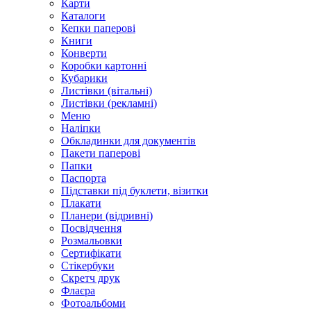
Карти
Каталоги
Кепки паперові
Книги
Конверти
Коробки картонні
Кубарики
Листівки (вітальні)
Листівки (рекламні)
Меню
Наліпки
Обкладинки для документів
Пакети паперові
Папки
Паспорта
Підставки під буклети, візитки
Плакати
Планери (відривні)
Посвідчення
Розмальовки
Сертифікати
Стікербуки
Скретч друк
Флаєра
Фотоальбоми