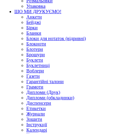
Розмальовки
Упаковка
ЩО МИ ДРУКУЄМО!
Анкети
Бейджі
Бірки
Бланки
Блоки для нотаток (відривні)
Блокноти
Блотери
Брошури
Буклети
Буклетниці
Воблери
Газети
Гарантійні талони
Грамоти
Дипломи (Друк)
Дипломи (обкладинки)
Диспенсери
Етикетки
Журнали
Зошити
Інструкції
Календарі