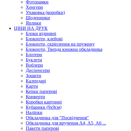
Фоторамки
Хенгери
Упаковка (коробки)
Щоденники
Ярлики
ЦІНИ НА ДРУК
Блоки відривні
Блокноти, клейові
Блокноти, скріплення на пружину
Блокноти, Тверда книжна обкладинка
Блотери
Буклети
Воблери
Диспенсери
Зошити
Календарі
Карти
Кепки паперові
Конверти
Коробки картонні
Кубарики (9х9см)
Наліпки
Обкладинка для "Посвідчення"
Обкладинка для вручення А4, А5, А6 ...
Пакети паперові