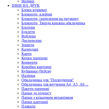
Ярлики
ЦІНИ НА ДРУК
Блоки відривні
Блокноти, клейові
Блокноти, скріплення на пружину
Блокноти, Тверда книжна обкладинка
Блотери
Буклети
Воблери
Диспенсери
Зошити
Календарі
Карти
Кепки паперові
Конверти
Коробки картонні
Кубарики (9х9см)
Наліпки
Обкладинка для "Посвідчення"
Обкладинка для вручення А4, А5, А6 ...
Пакети паперові
Папки до підпису
Папки з кільцевим механізмом
Папки картонні
Плакати