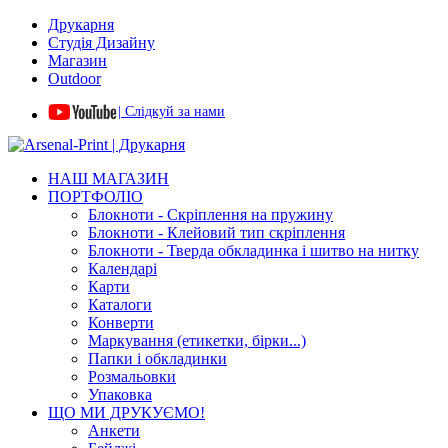
Друкарня
Студія Дизайну
Магазин
Outdoor
| Слідкуй за нами
НАШ МАГАЗИН
ПОРТФОЛІО
Блокноти - Скріплення на пружину
Блокноти - Клейовий тип скріплення
Блокноти - Тверда обкладинка і шитво на нитку
Календарі
Карти
Каталоги
Конверти
Маркування (етикетки, бірки...)
Папки і обкладинки
Розмальовки
Упаковка
ЩО МИ ДРУКУЄМО!
Анкети