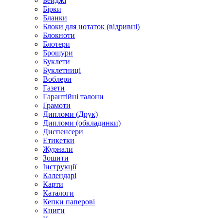
Бейджі
Бірки
Бланки
Блоки для нотаток (відривні)
Блокноти
Блотери
Брошури
Буклети
Буклетниці
Воблери
Газети
Гарантійні талони
Грамоти
Дипломи (Друк)
Дипломи (обкладинки)
Диспенсери
Етикетки
Журнали
Зошити
Інструкції
Календарі
Карти
Каталоги
Кепки паперові
Книги