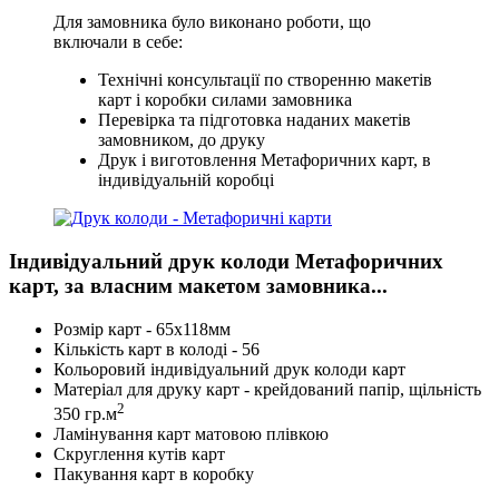
Для замовника було виконано роботи, що
включали в себе:
Технічні консультації по створенню макетів
карт і коробки силами замовника
Перевірка та підготовка наданих макетів
замовником, до друку
Друк і виготовлення Метафоричних карт, в
індивідуальній коробці
Індивідуальний друк колоди Метафоричних
карт, за власним макетом замовника...
Розмір карт - 65х118мм
Кількість карт в колоді - 56
Кольоровий індивідуальний друк колоди карт
Матеріал для друку карт - крейдований папір, щільність
2
350 гр.м
Ламінування карт матовою плівкою
Скруглення кутів карт
Пакування карт в коробку