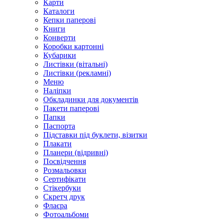
Карти
Каталоги
Кепки паперові
Книги
Конверти
Коробки картонні
Кубарики
Листівки (вітальні)
Листівки (рекламні)
Меню
Наліпки
Обкладинки для документів
Пакети паперові
Папки
Паспорта
Підставки під буклети, візитки
Плакати
Планери (відривні)
Посвідчення
Розмальовки
Сертифікати
Стікербуки
Скретч друк
Флаєра
Фотоальбоми