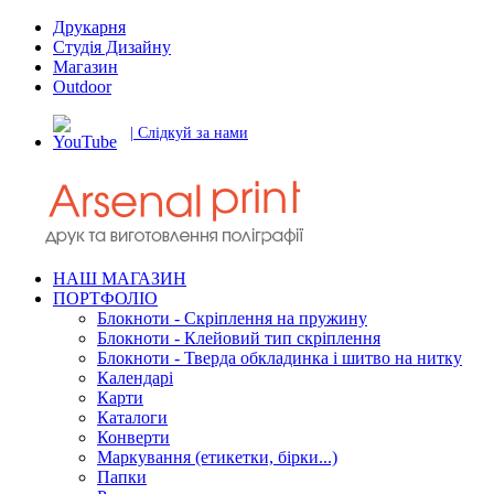
Друкарня
Студія Дизайну
Магазин
Outdoor
| Слідкуй за нами
НАШ МАГАЗИН
ПОРТФОЛІО
Блокноти - Скріплення на пружину
Блокноти - Клейовий тип скріплення
Блокноти - Тверда обкладинка і шитво на нитку
Календарі
Карти
Каталоги
Конверти
Маркування (етикетки, бірки...)
Папки