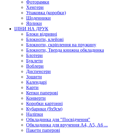
Фоторамки
Хенгери
Упаковка (коробки)
Щоденники
Ярлики
ЦІНИ НА ДРУК
Блоки відривні
Блокноти, клейові
Блокноти, скріплення на пружину
Блокноти, Тверда книжна обкладинка
Блотери
Буклети
Воблери
Диспенсери
Зошити
Календарі
Карти
Кепки паперові
Конверти
Коробки картонні
Кубарики (9х9см)
Наліпки
Обкладинка для "Посвідчення"
Обкладинка для вручення А4, А5, А6 ...
Пакети паперові