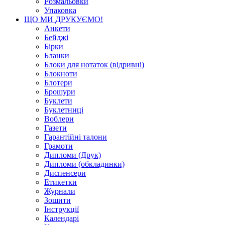
Розмальовки
Упаковка
ЩО МИ ДРУКУЄМО!
Анкети
Бейджі
Бірки
Бланки
Блоки для нотаток (відривні)
Блокноти
Блотери
Брошури
Буклети
Буклетниці
Воблери
Газети
Гарантійні талони
Грамоти
Дипломи (Друк)
Дипломи (обкладинки)
Диспенсери
Етикетки
Журнали
Зошити
Інструкції
Календарі