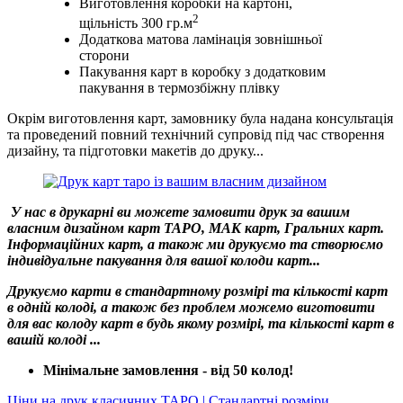
Виготовлення коробки на картоні,
2
щільність 300 гр.м
Додаткова матова ламінація зовнішньої
сторони
Пакування карт в коробку з додатковим
пакування в термозбіжну плівку
Окрім виготовлення карт, замовнику була надана консультація
та проведений повний технічний супровід під час створення
дизайну, та підготовки макетів до друку...
У нас в друкарні ви можете замовити друк за вашим
власним дизайном карт ТАРО, МАК карт, Гральних карт.
Інформаційних карт, а також ми друкуємо та створюємо
індивідуальне пакування для вашої колоди карт...
Друкуємо карти в стандартному розмірі та кількості карт
в одній колоді, а також без проблем можемо виготовити
для вас колоду карт в будь якому розмірі, та кількості карт в
вашій колоді ...
Мінімальне замовлення - від 50 колод!
Ціни на друк класичних ТАРО | Стандартні розміри