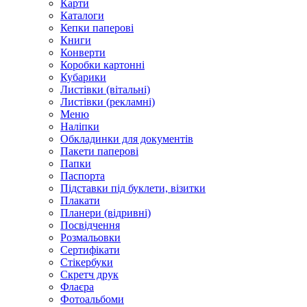
Карти
Каталоги
Кепки паперові
Книги
Конверти
Коробки картонні
Кубарики
Листівки (вітальні)
Листівки (рекламні)
Меню
Наліпки
Обкладинки для документів
Пакети паперові
Папки
Паспорта
Підставки під буклети, візитки
Плакати
Планери (відривні)
Посвідчення
Розмальовки
Сертифікати
Стікербуки
Скретч друк
Флаєра
Фотоальбоми