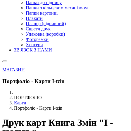
Папки до підпису
Папки з кільцевим механізмом
Папки картонні
Плакати
Планер (відривний)
Скретч друк
Упаковка (коробки)
Фоторамки
Хенгери
ЗВ'ЯЗОК З НАМИ
МАГАЗИН
Портфоліо - Карти I-tzin
ПОРТФОЛІО
Карти
Портфоліо - Карти I-tzin
Друк карт Книга Змін "І -