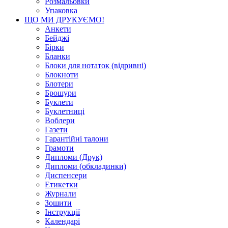
Розмальовки
Упаковка
ЩО МИ ДРУКУЄМО!
Анкети
Бейджі
Бірки
Бланки
Блоки для нотаток (відривні)
Блокноти
Блотери
Брошури
Буклети
Буклетниці
Воблери
Газети
Гарантійні талони
Грамоти
Дипломи (Друк)
Дипломи (обкладинки)
Диспенсери
Етикетки
Журнали
Зошити
Інструкції
Календарі