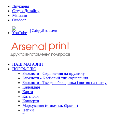
Друкарня
Студія Дизайну
Магазин
Outdoor
| Слідкуй за нами
НАШ МАГАЗИН
ПОРТФОЛІО
Блокноти - Скріплення на пружину
Блокноти - Клейовий тип скріплення
Блокноти - Тверда обкладинка і шитво на нитку
Календарі
Карти
Каталоги
Конверти
Маркування (етикетки, бірки...)
Папки