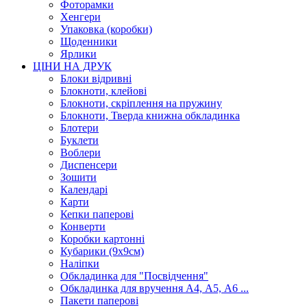
Фоторамки
Хенгери
Упаковка (коробки)
Щоденники
Ярлики
ЦІНИ НА ДРУК
Блоки відривні
Блокноти, клейові
Блокноти, скріплення на пружину
Блокноти, Тверда книжна обкладинка
Блотери
Буклети
Воблери
Диспенсери
Зошити
Календарі
Карти
Кепки паперові
Конверти
Коробки картонні
Кубарики (9х9см)
Наліпки
Обкладинка для "Посвідчення"
Обкладинка для вручення А4, А5, А6 ...
Пакети паперові