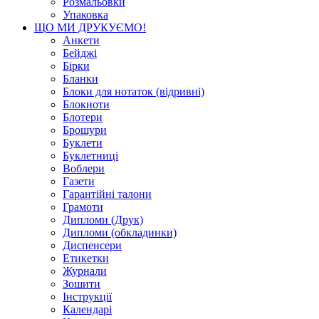
Розмальовки
Упаковка
ЩО МИ ДРУКУЄМО!
Анкети
Бейджі
Бірки
Бланки
Блоки для нотаток (відривні)
Блокноти
Блотери
Брошури
Буклети
Буклетниці
Воблери
Газети
Гарантійні талони
Грамоти
Дипломи (Друк)
Дипломи (обкладинки)
Диспенсери
Етикетки
Журнали
Зошити
Інструкції
Календарі