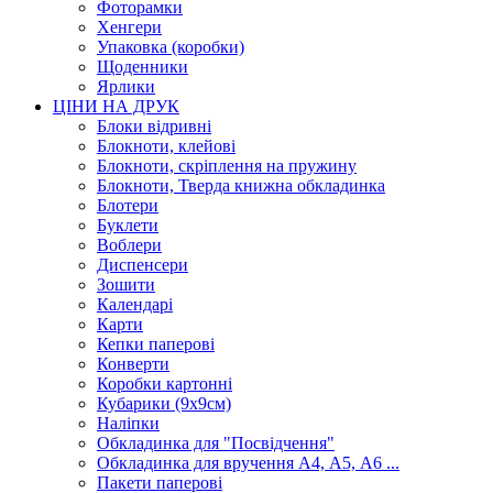
Фоторамки
Хенгери
Упаковка (коробки)
Щоденники
Ярлики
ЦІНИ НА ДРУК
Блоки відривні
Блокноти, клейові
Блокноти, скріплення на пружину
Блокноти, Тверда книжна обкладинка
Блотери
Буклети
Воблери
Диспенсери
Зошити
Календарі
Карти
Кепки паперові
Конверти
Коробки картонні
Кубарики (9х9см)
Наліпки
Обкладинка для "Посвідчення"
Обкладинка для вручення А4, А5, А6 ...
Пакети паперові