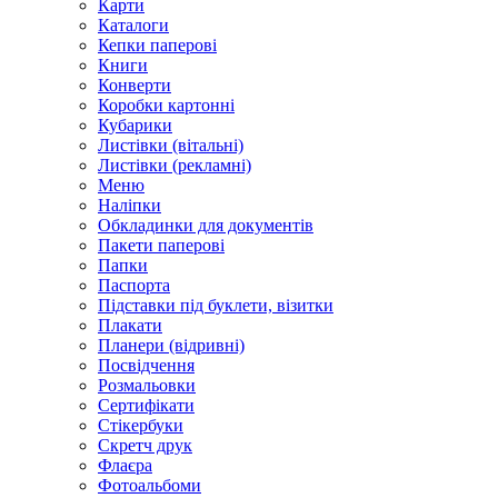
Карти
Каталоги
Кепки паперові
Книги
Конверти
Коробки картонні
Кубарики
Листівки (вітальні)
Листівки (рекламні)
Меню
Наліпки
Обкладинки для документів
Пакети паперові
Папки
Паспорта
Підставки під буклети, візитки
Плакати
Планери (відривні)
Посвідчення
Розмальовки
Сертифікати
Стікербуки
Скретч друк
Флаєра
Фотоальбоми