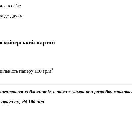
ла в себе:
ка до друку
дизайнерський картон
2
ільність паперу 100 гр.м
виготовлення блокнотів, а також замовити розробку макетів дл
 аркушах, від 100 шт.