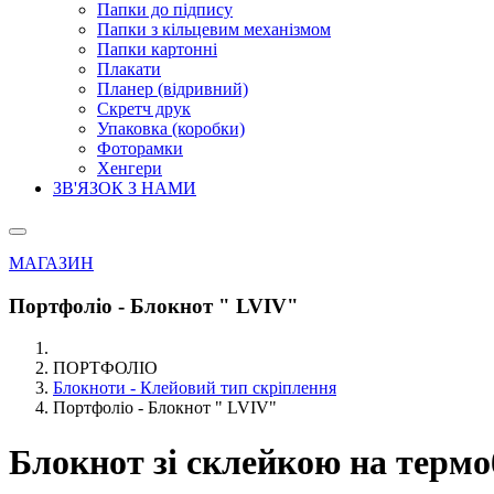
Папки до підпису
Папки з кільцевим механізмом
Папки картонні
Плакати
Планер (відривний)
Скретч друк
Упаковка (коробки)
Фоторамки
Хенгери
ЗВ'ЯЗОК З НАМИ
МАГАЗИН
Портфоліо - Блокнот " LVIV"
ПОРТФОЛІО
Блокноти - Клейовий тип скріплення
Портфоліо - Блокнот " LVIV"
Блокнот зі склейкою на термо