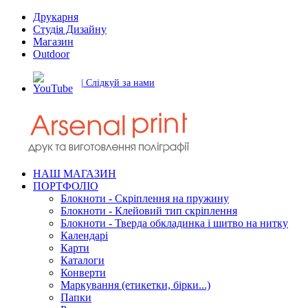
Друкарня
Студія Дизайну
Магазин
Outdoor
| Слідкуй за нами
НАШ МАГАЗИН
ПОРТФОЛІО
Блокноти - Скріплення на пружину
Блокноти - Клейовий тип скріплення
Блокноти - Тверда обкладинка і шитво на нитку
Календарі
Карти
Каталоги
Конверти
Маркування (етикетки, бірки...)
Папки