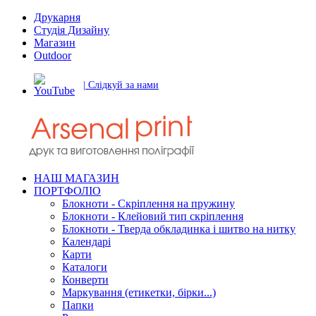
Друкарня
Студія Дизайну
Магазин
Outdoor
| Слідкуй за нами
НАШ МАГАЗИН
ПОРТФОЛІО
Блокноти - Скріплення на пружину
Блокноти - Клейовий тип скріплення
Блокноти - Тверда обкладинка і шитво на нитку
Календарі
Карти
Каталоги
Конверти
Маркування (етикетки, бірки...)
Папки