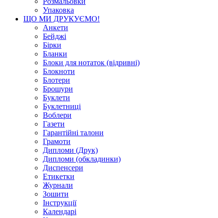
Розмальовки
Упаковка
ЩО МИ ДРУКУЄМО!
Анкети
Бейджі
Бірки
Бланки
Блоки для нотаток (відривні)
Блокноти
Блотери
Брошури
Буклети
Буклетниці
Воблери
Газети
Гарантійні талони
Грамоти
Дипломи (Друк)
Дипломи (обкладинки)
Диспенсери
Етикетки
Журнали
Зошити
Інструкції
Календарі