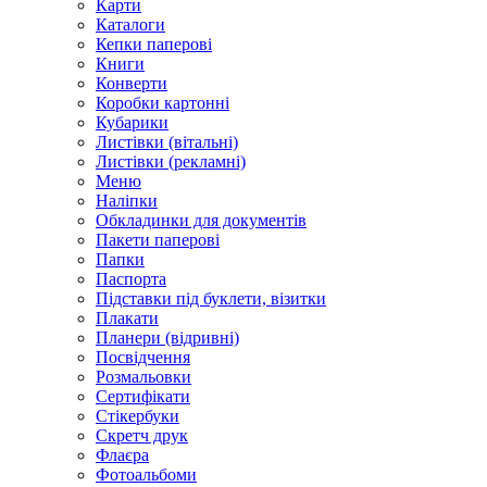
Карти
Каталоги
Кепки паперові
Книги
Конверти
Коробки картонні
Кубарики
Листівки (вітальні)
Листівки (рекламні)
Меню
Наліпки
Обкладинки для документів
Пакети паперові
Папки
Паспорта
Підставки під буклети, візитки
Плакати
Планери (відривні)
Посвідчення
Розмальовки
Сертифікати
Стікербуки
Скретч друк
Флаєра
Фотоальбоми