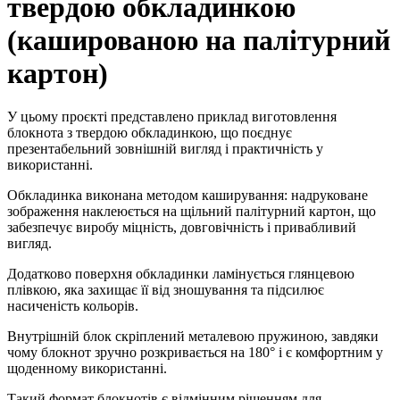
твердою обкладинкою
(
кашированою на палітурний
картон
)
У цьому проєкті представлено приклад виготовлення
блокнота з твердою обкладинкою, що поєднує
презентабельний зовнішній вигляд і практичність у
використанні.
Обкладинка виконана методом каширування: надруковане
зображення наклеюється на щільний палітурний картон, що
забезпечує виробу міцність, довговічність і привабливий
вигляд.
Додатково поверхня обкладинки ламінується глянцевою
плівкою, яка захищає її від зношування та підсилює
насиченість кольорів.
Внутрішній блок скріплений металевою пружиною, завдяки
чому блокнот зручно розкривається на 180° і є комфортним у
щоденному використанні.
Такий формат блокнотів є відмінним рішенням для