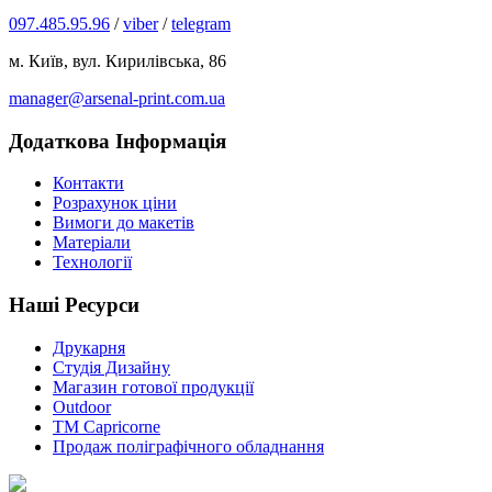
097.485.95.96
/
viber
/
telegram
м. Київ, вул. Кирилівська, 86
manager@arsenal-print.com.ua
Додаткова Інформація
Контакти
Розрахунок ціни
Вимоги до макетів
Матеріали
Технології
Наші Ресурси
Друкарня
Студія Дизайну
Магазин готової продукції
Outdoor
TM Capricorne
Продаж поліграфічного обладнання