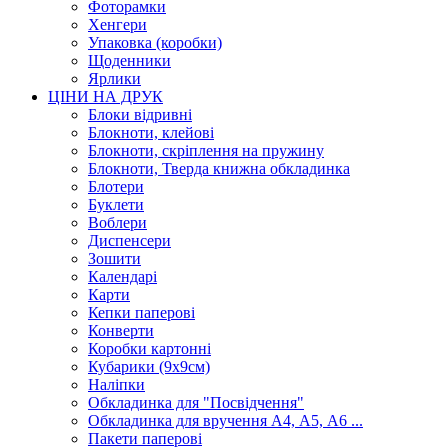
Фоторамки
Хенгери
Упаковка (коробки)
Щоденники
Ярлики
ЦІНИ НА ДРУК
Блоки відривні
Блокноти, клейові
Блокноти, скріплення на пружину
Блокноти, Тверда книжна обкладинка
Блотери
Буклети
Воблери
Диспенсери
Зошити
Календарі
Карти
Кепки паперові
Конверти
Коробки картонні
Кубарики (9х9см)
Наліпки
Обкладинка для "Посвідчення"
Обкладинка для вручення А4, А5, А6 ...
Пакети паперові