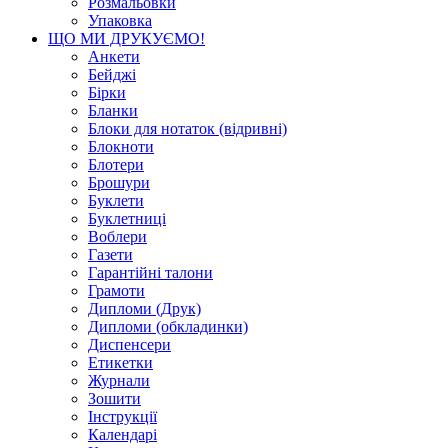
Розмальовки
Упаковка
ЩО МИ ДРУКУЄМО!
Анкети
Бейджі
Бірки
Бланки
Блоки для нотаток (відривні)
Блокноти
Блотери
Брошури
Буклети
Буклетниці
Воблери
Газети
Гарантійні талони
Грамоти
Дипломи (Друк)
Дипломи (обкладинки)
Диспенсери
Етикетки
Журнали
Зошити
Інструкції
Календарі