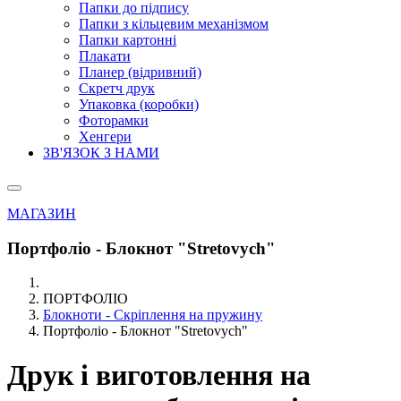
Папки до підпису
Папки з кільцевим механізмом
Папки картонні
Плакати
Планер (відривний)
Скретч друк
Упаковка (коробки)
Фоторамки
Хенгери
ЗВ'ЯЗОК З НАМИ
МАГАЗИН
Портфоліо - Блокнот "Stretovych"
ПОРТФОЛІО
Блокноти - Скріплення на пружину
Портфоліо - Блокнот "Stretovych"
Друк і виготовлення на