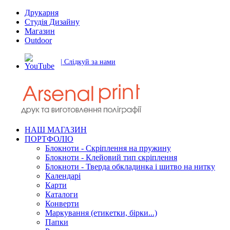
Друкарня
Студія Дизайну
Магазин
Outdoor
| Слідкуй за нами
НАШ МАГАЗИН
ПОРТФОЛІО
Блокноти - Скріплення на пружину
Блокноти - Клейовий тип скріплення
Блокноти - Тверда обкладинка і шитво на нитку
Календарі
Карти
Каталоги
Конверти
Маркування (етикетки, бірки...)
Папки