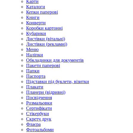
Карти
Каталоги
Кепки паперові
Книги
Конверти
Коробки картонні
Кубарики
Листівки (вітальні)
Листівки (рекламні)
Меню
Наліпки
Обкладинки для документів
Пакети паперові
Папки
Паспорта
Підставки під буклети, візитки
Плакати
Планери (відривні)
Посвідчення
Розмальовки
Сертифікати
Стікербуки
Скретч друк
Флаєра
Фотоальбоми