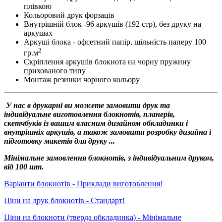
плівкою
Кольоровий друк форзаців
Внутрішній блок -96 аркушів (192 стр), без друку на
аркушах
Аркуші блока - офсетний папір, щільність паперу 100
2
гр.м
Скріплення аркушів блокнота на чорну пружину
прихованого типу
Монтаж резинки чорного кольору
У нас в друкарні ви можете замовити друк та
індивідуальне виготовлення блокнотів, планерів,
скетчбуків із вашим власним дизайном обкладинки і
внутрішніх аркушів, а також замовити розробку дизайна і
підготовку макетів для друку ...
Мінімальне замовлення блокнотів, з індивідуальним друком,
від 100 шт.
Варіанти блокнотів - Приклади виготовлення!
Ціни на друк блокнотів - Стандарт!
Ціни на блокноти (тверда обкладинка) - Мінімальне