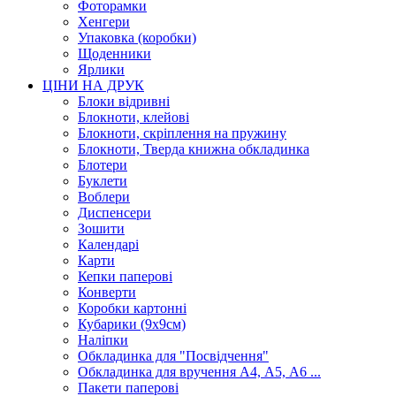
Фоторамки
Хенгери
Упаковка (коробки)
Щоденники
Ярлики
ЦІНИ НА ДРУК
Блоки відривні
Блокноти, клейові
Блокноти, скріплення на пружину
Блокноти, Тверда книжна обкладинка
Блотери
Буклети
Воблери
Диспенсери
Зошити
Календарі
Карти
Кепки паперові
Конверти
Коробки картонні
Кубарики (9х9см)
Наліпки
Обкладинка для "Посвідчення"
Обкладинка для вручення А4, А5, А6 ...
Пакети паперові