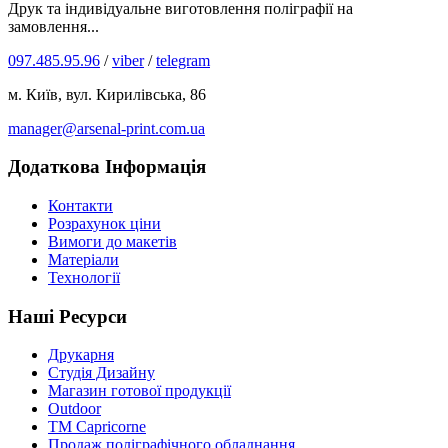
Друк та індивідуальне виготовлення поліграфії на
замовлення...
097.485.95.96
/
viber
/
telegram
м. Київ, вул. Кирилівська, 86
manager@arsenal-print.com.ua
Додаткова Інформація
Контакти
Розрахунок ціни
Вимоги до макетів
Матеріали
Технології
Наші Ресурси
Друкарня
Студія Дизайну
Магазин готової продукції
Outdoor
TM Capricorne
Продаж поліграфічного обладнання