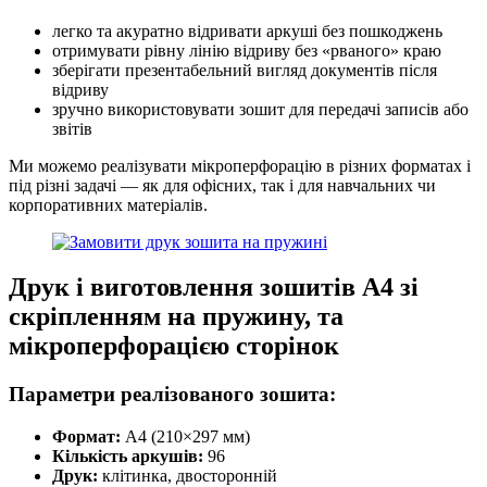
легко та акуратно відривати аркуші без пошкоджень
отримувати рівну лінію відриву без «рваного» краю
зберігати презентабельний вигляд документів після
відриву
зручно використовувати зошит для передачі записів або
звітів
Ми можемо реалізувати мікроперфорацію в різних форматах і
під різні задачі — як для офісних, так і для навчальних чи
корпоративних матеріалів.
Друк і виготовлення зошитів А4 зі
скріпленням на пружину, та
мікроперфорацією сторінок
Параметри реалізованого зошита:
Формат:
А4 (210×297 мм)
Кількість аркушів:
96
Друк:
клітинка, двосторонній