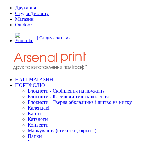
Друкарня
Студія Дизайну
Магазин
Outdoor
| Слідкуй за нами
НАШ МАГАЗИН
ПОРТФОЛІО
Блокноти - Скріплення на пружину
Блокноти - Клейовий тип скріплення
Блокноти - Тверда обкладинка і шитво на нитку
Календарі
Карти
Каталоги
Конверти
Маркування (етикетки, бірки...)
Папки