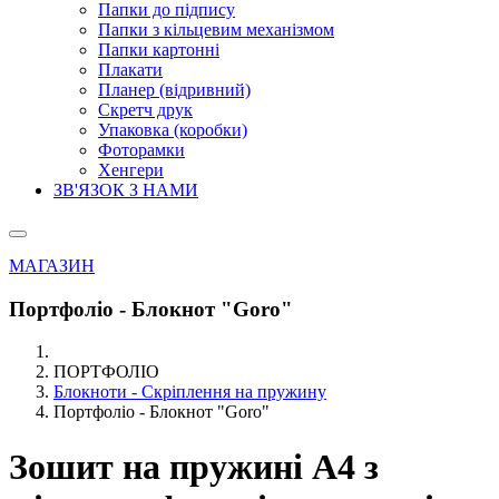
Папки до підпису
Папки з кільцевим механізмом
Папки картонні
Плакати
Планер (відривний)
Скретч друк
Упаковка (коробки)
Фоторамки
Хенгери
ЗВ'ЯЗОК З НАМИ
МАГАЗИН
Портфоліо - Блокнот "Goro"
ПОРТФОЛІО
Блокноти - Скріплення на пружину
Портфоліо - Блокнот "Goro"
Зошит на пружині А4
з