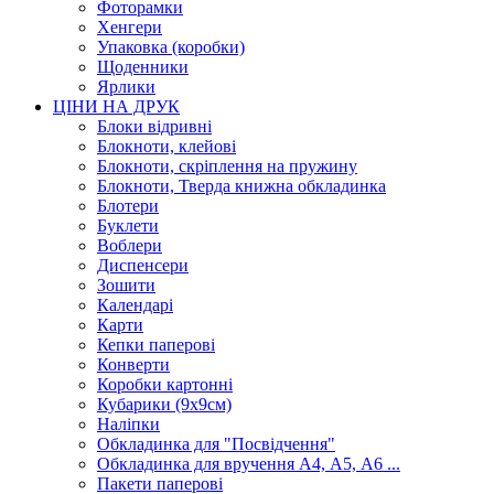
Фоторамки
Хенгери
Упаковка (коробки)
Щоденники
Ярлики
ЦІНИ НА ДРУК
Блоки відривні
Блокноти, клейові
Блокноти, скріплення на пружину
Блокноти, Тверда книжна обкладинка
Блотери
Буклети
Воблери
Диспенсери
Зошити
Календарі
Карти
Кепки паперові
Конверти
Коробки картонні
Кубарики (9х9см)
Наліпки
Обкладинка для "Посвідчення"
Обкладинка для вручення А4, А5, А6 ...
Пакети паперові