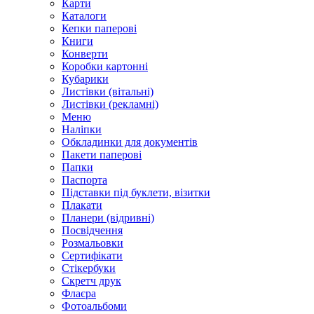
Карти
Каталоги
Кепки паперові
Книги
Конверти
Коробки картонні
Кубарики
Листівки (вітальні)
Листівки (рекламні)
Меню
Наліпки
Обкладинки для документів
Пакети паперові
Папки
Паспорта
Підставки під буклети, візитки
Плакати
Планери (відривні)
Посвідчення
Розмальовки
Сертифікати
Стікербуки
Скретч друк
Флаєра
Фотоальбоми