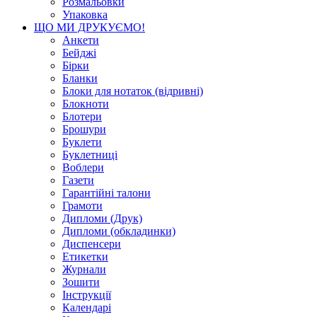
Розмальовки
Упаковка
ЩО МИ ДРУКУЄМО!
Анкети
Бейджі
Бірки
Бланки
Блоки для нотаток (відривні)
Блокноти
Блотери
Брошури
Буклети
Буклетниці
Воблери
Газети
Гарантійні талони
Грамоти
Дипломи (Друк)
Дипломи (обкладинки)
Диспенсери
Етикетки
Журнали
Зошити
Інструкції
Календарі