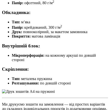
2
Папір:
офсетний, 80 г/м
Обкладинка:
Тип:
м’яка
2
Папір:
крейдований, 300 г/м
Друк:
повноколірний, за макетом замовника
Покриття:
матова ламінація
Внутрішній блок:
Мікроперфорація:
на кожному аркуші по довшій
стороні
Скріплення:
Тип:
металева пружина
Розташування:
по довшій стороні
Ми друкуємо зошити на замовлення — від простих варіантів
до складних індивідуальних проєктів із додатковими опціями,