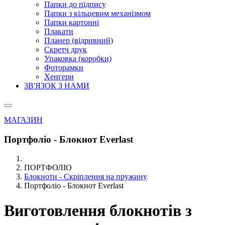
Папки до підпису
Папки з кільцевим механізмом
Папки картонні
Плакати
Планер (відривний)
Скретч друк
Упаковка (коробки)
Фоторамки
Хенгери
ЗВ'ЯЗОК З НАМИ
МАГАЗИН
Портфоліо - Блокнот Everlast
ПОРТФОЛІО
Блокноти - Скріплення на пружину
Портфоліо - Блокнот Everlast
Виготовлення блокнотів з