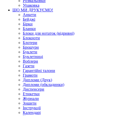
Розмальовки
Упаковка
ЩО МИ ДРУКУЄМО!
Анкети
Бейджі
Бірки
Бланки
Блоки для нотаток (відривні)
Блокноти
Блотери
Брошури
Буклети
Буклетниці
Воблери
Газети
Гарантійні талони
Грамоти
Дипломи (Друк)
Дипломи (обкладинки)
Диспенсери
Етикетки
Журнали
Зошити
Інструкції
Календарі