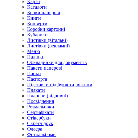
Карти
Каталоги
Кепки паперові
Книги
Конверти
Коробки картонні
Кубарики
Листівки (вітальні)
Листівки (рекламні)
Меню
Наліпки
Обкладинки для документів
Пакети паперові
Папки
Паспорта
Підставки під буклети, візитки
Плакати
Планери (відривні)
Посвідчення
Розмальовки
Сертифікати
Стікербуки
Скретч друк
Флаєра
Фотоальбоми