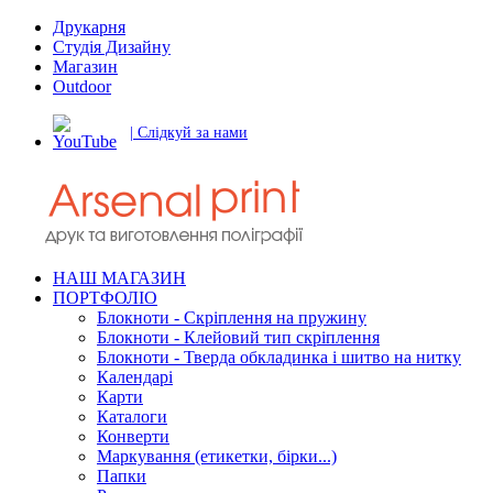
Друкарня
Студія Дизайну
Магазин
Outdoor
| Слідкуй за нами
НАШ МАГАЗИН
ПОРТФОЛІО
Блокноти - Скріплення на пружину
Блокноти - Клейовий тип скріплення
Блокноти - Тверда обкладинка і шитво на нитку
Календарі
Карти
Каталоги
Конверти
Маркування (етикетки, бірки...)
Папки