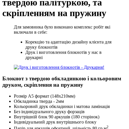
твердою палітуркою, та
скріпленням на пружину
Для замовника було виконано комплекс робіт які
включали в себе:
Корекцію та адаптацію дизайну клієнта для
друку блокнотів
Друк і виготовлення блокнотів у нас в
друкарні
Блокнот з твердою обкладинкою і кольоровим
друком, скріплення на пружину
Розмір А5 формат (148х210мм)
Обкладинка тверда - 2мм
Кольоровий друк обкладинки і матова ламінація
Без індивідуального друку форзаців
Внутрішній блок 90 аркушів (180 сторінок)
Індивідуальний друк внутрішнього блоку
2
Папір для аркушів офсетний, щільність 80 гр.м