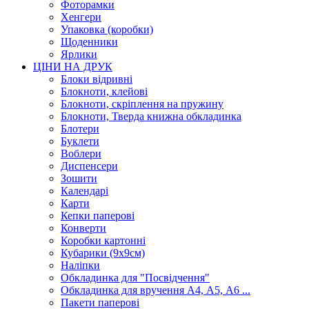
Фоторамки
Хенгери
Упаковка (коробки)
Щоденники
Ярлики
ЦІНИ НА ДРУК
Блоки відривні
Блокноти, клейові
Блокноти, скріплення на пружину
Блокноти, Тверда книжна обкладинка
Блотери
Буклети
Воблери
Диспенсери
Зошити
Календарі
Карти
Кепки паперові
Конверти
Коробки картонні
Кубарики (9х9см)
Наліпки
Обкладинка для "Посвідчення"
Обкладинка для вручення А4, А5, А6 ...
Пакети паперові