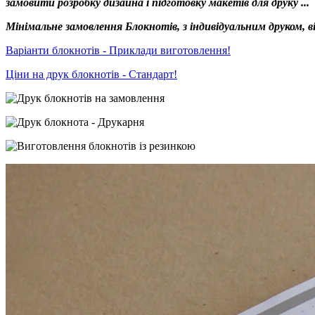
замовити розробку дизайна і підготовку макетів для друку ...
Мінімальне замовлення Блокнотів, з індивідуальним друком, в
Варіанти блокнотів - Приклади виготовлення!
Ціни на друк блокнотів - Стандарт!