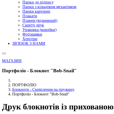
Папки до підпису
Папки з кільцевим механізмом
Папки картонні
Плакати
Планер (відривний)
Скретч друк
Упаковка (коробки)
Фоторамки
Хенгери
ЗВ'ЯЗОК З НАМИ
МАГАЗИН
Портфоліо - Блокнот "Bob-Snail"
ПОРТФОЛІО
Блокноти - Скріплення на пружину
Портфоліо - Блокнот "Bob-Snail"
Друк блокнотів із прихованою