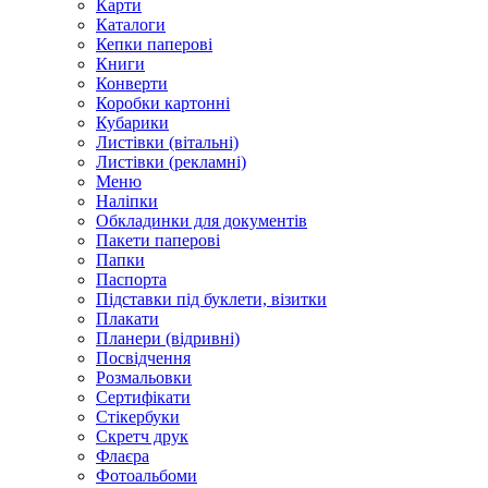
Карти
Каталоги
Кепки паперові
Книги
Конверти
Коробки картонні
Кубарики
Листівки (вітальні)
Листівки (рекламні)
Меню
Наліпки
Обкладинки для документів
Пакети паперові
Папки
Паспорта
Підставки під буклети, візитки
Плакати
Планери (відривні)
Посвідчення
Розмальовки
Сертифікати
Стікербуки
Скретч друк
Флаєра
Фотоальбоми