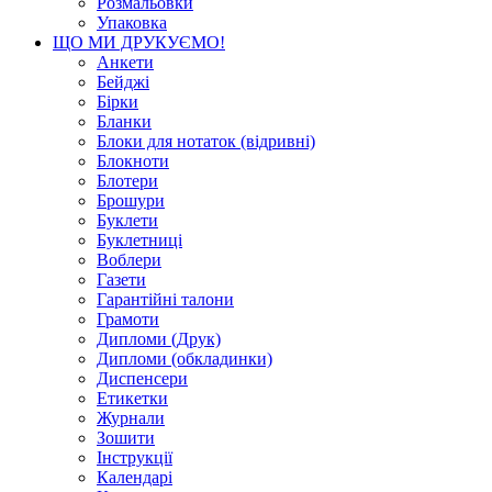
Розмальовки
Упаковка
ЩО МИ ДРУКУЄМО!
Анкети
Бейджі
Бірки
Бланки
Блоки для нотаток (відривні)
Блокноти
Блотери
Брошури
Буклети
Буклетниці
Воблери
Газети
Гарантійні талони
Грамоти
Дипломи (Друк)
Дипломи (обкладинки)
Диспенсери
Етикетки
Журнали
Зошити
Інструкції
Календарі