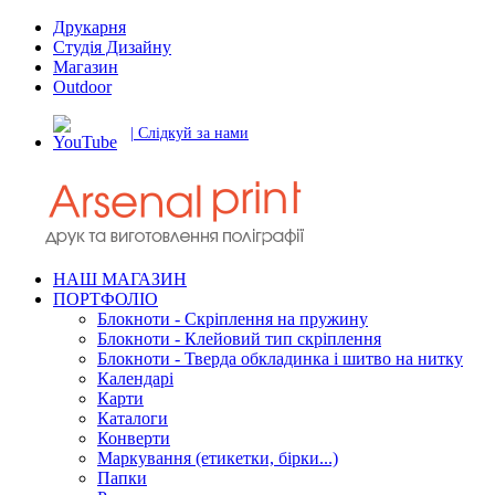
Друкарня
Студія Дизайну
Магазин
Outdoor
| Слідкуй за нами
НАШ МАГАЗИН
ПОРТФОЛІО
Блокноти - Скріплення на пружину
Блокноти - Клейовий тип скріплення
Блокноти - Тверда обкладинка і шитво на нитку
Календарі
Карти
Каталоги
Конверти
Маркування (етикетки, бірки...)
Папки