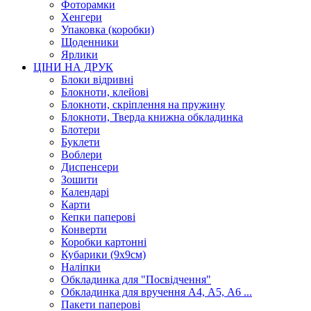
Фоторамки
Хенгери
Упаковка (коробки)
Щоденники
Ярлики
ЦІНИ НА ДРУК
Блоки відривні
Блокноти, клейові
Блокноти, скріплення на пружину
Блокноти, Тверда книжна обкладинка
Блотери
Буклети
Воблери
Диспенсери
Зошити
Календарі
Карти
Кепки паперові
Конверти
Коробки картонні
Кубарики (9х9см)
Наліпки
Обкладинка для "Посвідчення"
Обкладинка для вручення А4, А5, А6 ...
Пакети паперові