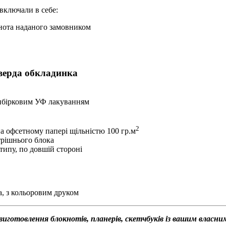
включали в себе:
окнота наданого замовником
тверда обкладинка
вибірковим УФ лакуванням
2
а офсетному папері щільністю 100 гр.м
трішнього блока
типу, по довшій стороні
а, з кольоровим друком
виготовлення блокнотів, планерів, скетчбуків із вашим власн