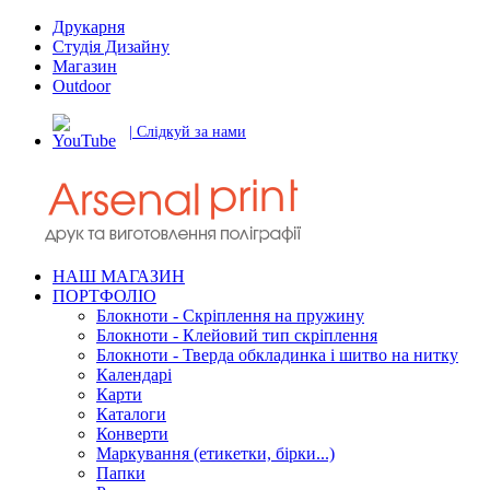
Друкарня
Студія Дизайну
Магазин
Outdoor
| Слідкуй за нами
НАШ МАГАЗИН
ПОРТФОЛІО
Блокноти - Скріплення на пружину
Блокноти - Клейовий тип скріплення
Блокноти - Тверда обкладинка і шитво на нитку
Календарі
Карти
Каталоги
Конверти
Маркування (етикетки, бірки...)
Папки