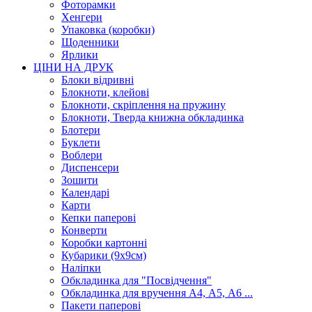
Фоторамки
Хенгери
Упаковка (коробки)
Щоденники
Ярлики
ЦІНИ НА ДРУК
Блоки відривні
Блокноти, клейові
Блокноти, скріплення на пружину
Блокноти, Тверда книжна обкладинка
Блотери
Буклети
Воблери
Диспенсери
Зошити
Календарі
Карти
Кепки паперові
Конверти
Коробки картонні
Кубарики (9х9см)
Наліпки
Обкладинка для "Посвідчення"
Обкладинка для вручення А4, А5, А6 ...
Пакети паперові