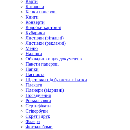
Карти
Каталоги
Кепки паперові
Книги
Конверти
Коробки картонні
Кубарики
Листівки (вітальні)
Листівки (рекламні)
Меню
Наліпки
Обкладинки для документів
Пакети паперові
Папки
Паспорта
Підставки під буклети, візитки
Плакати
Планери (відривні)
Посвідчення
Розмальовки
Сертифікати
Стікербуки
Скретч друк
Флаєра
Фотоальбоми