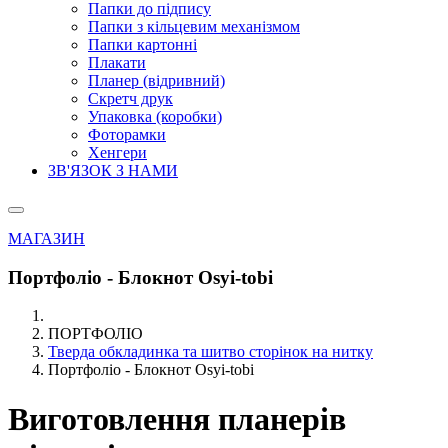
Папки до підпису
Папки з кільцевим механізмом
Папки картонні
Плакати
Планер (відривний)
Скретч друк
Упаковка (коробки)
Фоторамки
Хенгери
ЗВ'ЯЗОК З НАМИ
МАГАЗИН
Портфоліо - Блокнот Оsyi-tobi
ПОРТФОЛІО
Тверда обкладинка та шитво сторінок на нитку
Портфоліо - Блокнот Оsyi-tobi
Виготовлення планерів