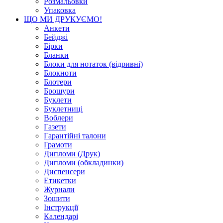
Розмальовки
Упаковка
ЩО МИ ДРУКУЄМО!
Анкети
Бейджі
Бірки
Бланки
Блоки для нотаток (відривні)
Блокноти
Блотери
Брошури
Буклети
Буклетниці
Воблери
Газети
Гарантійні талони
Грамоти
Дипломи (Друк)
Дипломи (обкладинки)
Диспенсери
Етикетки
Журнали
Зошити
Інструкції
Календарі