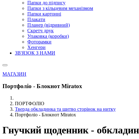
Папки до підпису
Папки з кільцевим механізмом
Папки картонні
Плакати
Планер (відривний)
Скретч друк
Упаковка (коробки)
Фоторамки
Хенгери
ЗВ'ЯЗОК З НАМИ
МАГАЗИН
Портфоліо - Блокнот Miratox
ПОРТФОЛІО
Тверда обкладинка та шитво сторінок на нитку
Портфоліо - Блокнот Miratox
Гнучкий щоденник - обкладин