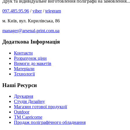
Друк та індивідуальне виготовлення поліграфії на замовлення...
097.485.95.96
/
viber
/
telegram
м. Київ, вул. Кирилівська, 86
manager@arsenal-print.com.ua
Додаткова Інформація
Контакти
Розрахунок ціни
Вимоги до макетів
Матеріали
Технології
Наші Ресурси
Друкарня
Студія Дизайну
Магазин готової продукції
Outdoor
TM Capricorne
Продаж поліграфічного обладнання