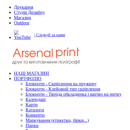
Друкарня
Студія Дизайну
Магазин
Outdoor
| Слідкуй за нами
НАШ МАГАЗИН
ПОРТФОЛІО
Блокноти - Скріплення на пружину
Блокноти - Клейовий тип скріплення
Блокноти - Тверда обкладинка і шитво на нитку
Календарі
Карти
Каталоги
Конверти
Маркування (етикетки, бірки...)
Папки