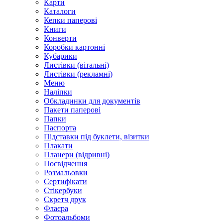
Карти
Каталоги
Кепки паперові
Книги
Конверти
Коробки картонні
Кубарики
Листівки (вітальні)
Листівки (рекламні)
Меню
Наліпки
Обкладинки для документів
Пакети паперові
Папки
Паспорта
Підставки під буклети, візитки
Плакати
Планери (відривні)
Посвідчення
Розмальовки
Сертифікати
Стікербуки
Скретч друк
Флаєра
Фотоальбоми