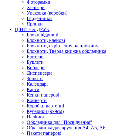
Фоторамки
Хенгери
Упаковка (коробки)
Щоденники
Ярлики
ЦІНИ НА ДРУК
Блоки відривні
Блокноти, клейові
Блокноти, скріплення на пружину
Блокноти, Тверда книжна обкладинка
Блотери
Буклети
Воблери
Диспенсери
Зошити
Календарі
Карти
Кепки паперові
Конверти
Коробки картонні
Кубарики (9х9см)
Наліпки
Обкладинка для "Посвідчення"
Обкладинка для вручення А4, А5, А6 ...
Пакети паперові