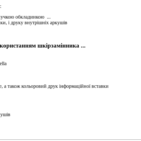
:
нучкою обкладинкою ...
нки, і друку внутрішніх аркушів
користанням шкірзамінника ...
lla
, а також кольоровий друк інформаційної вставки
кушів