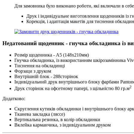
Для замовника було виконано роботи, які включали в себе
Друк і індивідуальне виготовлення щоденників із г
Корекція, і адаптація макетів для тиснення обклади
Недатований щоденник - гнучка обкладинка із ви
Розмір щоденника - А5 (148х210мм)
Гнучка обкладинка, із використанням шкірозамінника Vive
Тиснення на обкладинці
Форзаци з друком
Внутрішній блок - 288сторінок
Індивідуальний друк внутрішнього блоку фарбами Pantone
2
Друк сторінок на офсетному папері, з щільністю 80 гр.м
Додатково:
Скруглення кутиків обкладинки і внутрішнього блоку ар
Тканева закладка (ляссе)
Вертикальна резинка, в колір обкладинки
Вклейка карманчика, з індивідуальним друком