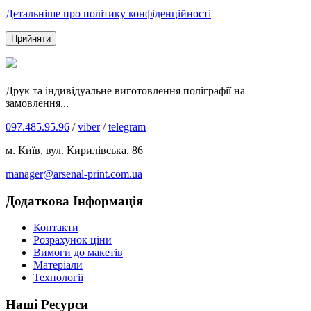
Детальніше про політику конфіденційності
Прийняти
Друк та індивідуальне виготовлення поліграфії на
замовлення...
097.485.95.96
/
viber
/
telegram
м. Київ, вул. Кирилівська, 86
manager@arsenal-print.com.ua
Додаткова Інформація
Контакти
Розрахунок ціни
Вимоги до макетів
Матеріали
Технології
Наші Ресурси