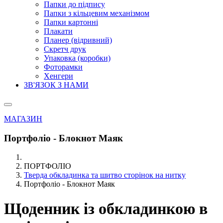
Папки до підпису
Папки з кільцевим механізмом
Папки картонні
Плакати
Планер (відривний)
Скретч друк
Упаковка (коробки)
Фоторамки
Хенгери
ЗВ'ЯЗОК З НАМИ
МАГАЗИН
Портфоліо - Блокнот Маяк
ПОРТФОЛІО
Тверда обкладинка та шитво сторінок на нитку
Портфоліо - Блокнот Маяк
Щоденник із обкладинкою в