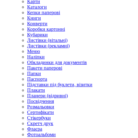
Карти
Каталоги
Кепки паперові
Книги
Конверти
Коробки картонні
Кубарики
Листівки (вітальні)
Листівки (рекламні)
Меню
Наліпки
Обкладинки для документів
Пакети паперові
Папки
Паспорта
Підставки під буклети, візитки
Плакати
Планери (відривні)
Посвідчення
Розмальовки
Сертифікати
Стікербуки
Скретч друк
Флаєра
Фотоальбоми