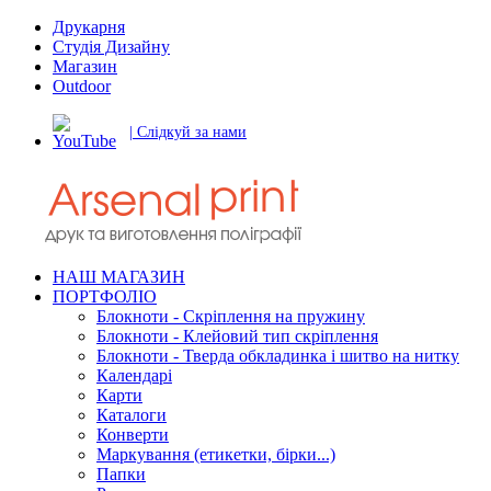
Друкарня
Студія Дизайну
Магазин
Outdoor
| Слідкуй за нами
НАШ МАГАЗИН
ПОРТФОЛІО
Блокноти - Скріплення на пружину
Блокноти - Клейовий тип скріплення
Блокноти - Тверда обкладинка і шитво на нитку
Календарі
Карти
Каталоги
Конверти
Маркування (етикетки, бірки...)
Папки