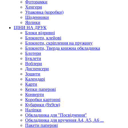
Фоторамки
Хенгери
Упаковка (коробки)
Щоденники
Ярлики
ЦІНИ НА ДРУК
Блоки відривні
Блокноти, клейові
Блокноти, скріплення на пружину
Блокноти, Тверда книжна обкладинка
Блотери
Буклети
Воблери
Диспенсери
Зошити
Календарі
Карти
Кепки паперові
Конверти
Коробки картонні
Кубарики (9х9см)
Наліпки
Обкладинка для "Посвідчення"
Обкладинка для вручення А4, А5, А6 ...
Пакети паперові