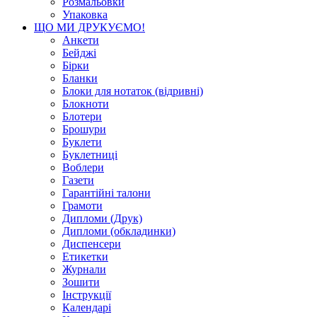
Розмальовки
Упаковка
ЩО МИ ДРУКУЄМО!
Анкети
Бейджі
Бірки
Бланки
Блоки для нотаток (відривні)
Блокноти
Блотери
Брошури
Буклети
Буклетниці
Воблери
Газети
Гарантійні талони
Грамоти
Дипломи (Друк)
Дипломи (обкладинки)
Диспенсери
Етикетки
Журнали
Зошити
Інструкції
Календарі