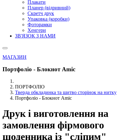
Плакати
Планер (відривний)
Скретч друк
Упаковка (коробки)
Фоторамки
Хенгери
ЗВ'ЯЗОК З НАМИ
МАГАЗИН
Портфоліо - Блокнот Amic
ПОРТФОЛІО
Тверда обкладинка та шитво сторінок на нитку
Портфоліо - Блокнот Amic
Друк і виготовлення на
замовлення фірмового
щоденника із "сліпим"