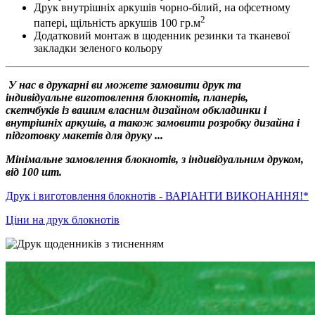
Друк внутрішніх аркушів чорно-білий, на офсетному
2
папері, щільність аркушів 100 гр.м
Додатковий монтаж в щоденник резинки та тканевої
закладки зеленого кольору
У нас в друкарні ви можете замовити друк та
індивідуальне виготовлення блокнотів, планерів,
скетчбуків із вашим власним дизайном обкладинки і
внутрішніх аркушів, а також замовити розробку дизайна і
підготовку макетів для друку ...
Мінімальне замовлення блокнотів, з індивідуальним друком,
від 100 шт.
Друк і виготовлення блокнотів - ВАРІАНТИ ВИКОНАННЯ!*
Ціни на друк блокнотів