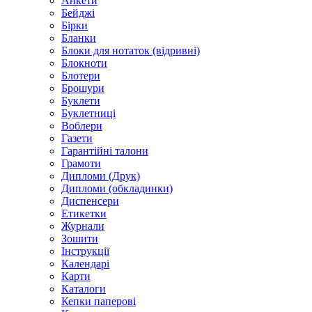
Анкети
Бейджі
Бірки
Бланки
Блоки для нотаток (відривні)
Блокноти
Блотери
Брошури
Буклети
Буклетниці
Воблери
Газети
Гарантійні талони
Грамоти
Дипломи (Друк)
Дипломи (обкладинки)
Диспенсери
Етикетки
Журнали
Зошити
Інструкції
Календарі
Карти
Каталоги
Кепки паперові