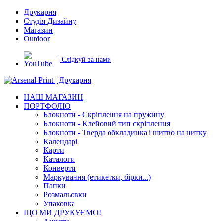
Друкарня
Студія Дизайну
Магазин
Outdoor
| Слідкуй за нами
НАШ МАГАЗИН
ПОРТФОЛІО
Блокноти - Скріплення на пружину
Блокноти - Клейовий тип скріплення
Блокноти - Тверда обкладинка і шитво на нитку
Календарі
Карти
Каталоги
Конверти
Маркування (етикетки, бірки...)
Папки
Розмальовки
Упаковка
ЩО МИ ДРУКУЄМО!