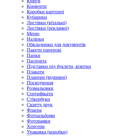
Книги
Конверти
Коробки картонні
Кубарики
Листівки (вітальні)
Листівки (рекламні)
Меню
Наліпки
Обкладинки для документів
Пакети паперові
Папки
Паспорта
Підставки під буклети, візитки
Плакати
Планери (відривні)
Посвідчення
Розмальовки
Сертифікати
Стікербуки
Скретч друк
Флаєра
Фотоальбоми
Фоторамки
Хенгери
Упаковка (коробки)