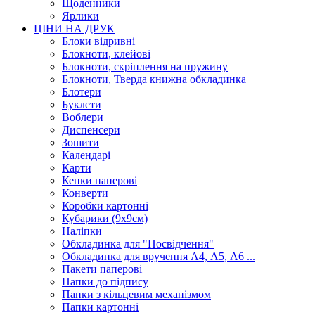
Щоденники
Ярлики
ЦІНИ НА ДРУК
Блоки відривні
Блокноти, клейові
Блокноти, скріплення на пружину
Блокноти, Тверда книжна обкладинка
Блотери
Буклети
Воблери
Диспенсери
Зошити
Календарі
Карти
Кепки паперові
Конверти
Коробки картонні
Кубарики (9х9см)
Наліпки
Обкладинка для "Посвідчення"
Обкладинка для вручення А4, А5, А6 ...
Пакети паперові
Папки до підпису
Папки з кільцевим механізмом
Папки картонні