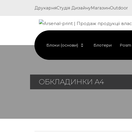
Друкарня
Студія Дизайну
Магазин
Outdoor
Блоки (основи)
Блотери
Posm
ОБКЛАДИНКИ А4