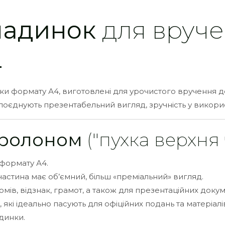
ладинок
для вруче
4
и формату А4, виготовлені для урочистого вручення док
і поєднують презентабельний вигляд, зручність у викор
оролоном
("пухка верхня 
формату А4.
астина має об’ємний, більш «преміальний» вигляд.
ів, відзнак, грамот, а також для презентаційних докум
 які ідеально пасують для офіційних подань та матеріалі
динки.