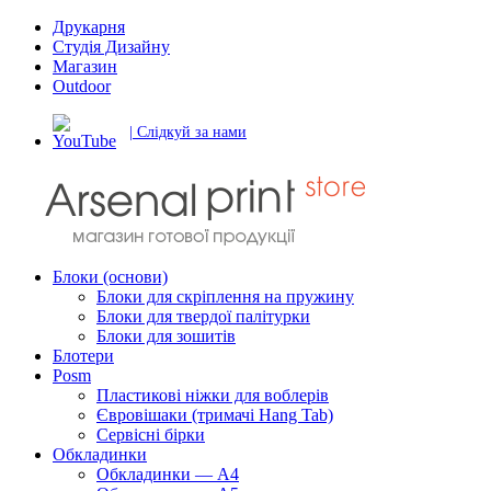
Друкарня
Студія Дизайну
Магазин
Outdoor
| Слідкуй за нами
Блоки (основи)
Блоки для скріплення на пружину
Блоки для твердої палітурки
Блоки для зошитів
Блотери
Posm
Пластикові ніжки для воблерів
Євровішаки (тримачі Hang Tab)
Сервісні бірки
Обкладинки
Обкладинки — А4