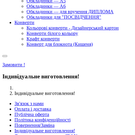
Обкладинки — А5
Обкладинки — А6
Обкладинки — для вручення ДИПЛОМА
Обкладинки для "ПОСВІДЧЕННЯ"
Конверти
Кольорові конверти - Дизайнерський картон
Конверти білого кольору
Крафт конверти
Конверт для блокнота (Кишеня)
Замовити !
Індивідуальне виготовлення!
Індивідуальне виготовлення!
Зв'язок з нами
Оплата і доставка
Публічна оферта
Політика конфіденційності
Повернення/Заміна
Індивідуальне виготовлення!