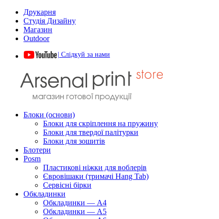
Друкарня
Студія Дизайну
Магазин
Outdoor
| Слідкуй за нами
Блоки (основи)
Блоки для скріплення на пружину
Блоки для твердої палітурки
Блоки для зошитів
Блотери
Posm
Пластикові ніжки для воблерів
Євровішаки (тримачі Hang Tab)
Сервісні бірки
Обкладинки
Обкладинки — А4
Обкладинки — А5