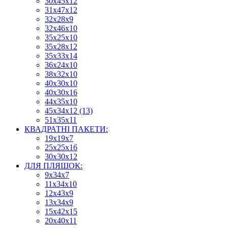
30х45х12
31х47х12
32х28х9
32х46х10
35х25х10
35х28х12
35х33х14
36х24х10
38х32х10
40х30х10
40х30х16
44х35х10
45х34х12 (13)
51х35х11
КВАДРАТНІ ПАКЕТИ:
19х19х7
25х25х16
30х30х12
ДЛЯ ПЛЯШОК:
9х34х7
11х34х10
12х43х9
13х34х9
15х42х15
20х40х11