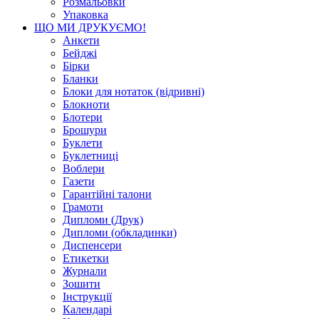
Розмальовки
Упаковка
ЩО МИ ДРУКУЄМО!
Анкети
Бейджі
Бірки
Бланки
Блоки для нотаток (відривні)
Блокноти
Блотери
Брошури
Буклети
Буклетниці
Воблери
Газети
Гарантійні талони
Грамоти
Дипломи (Друк)
Дипломи (обкладинки)
Диспенсери
Етикетки
Журнали
Зошити
Інструкції
Календарі