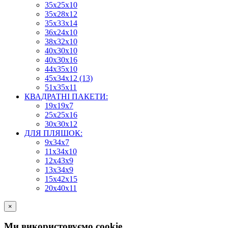
35х25х10
35х28х12
35х33х14
36х24х10
38х32х10
40х30х10
40х30х16
44х35х10
45х34х12 (13)
51х35х11
КВАДРАТНІ ПАКЕТИ:
19х19х7
25х25х16
30х30х12
ДЛЯ ПЛЯШОК:
9х34х7
11х34х10
12х43х9
13х34х9
15х42х15
20х40х11
×
Ми використовуємо cookie