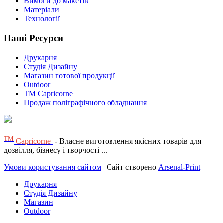
Вимоги до макетів
Матеріали
Технології
Наші Ресурси
Друкарня
Студія Дизайну
Магазин готової продукції
Outdoor
TM Capricorne
Продаж поліграфічного обладнання
ТМ
Capricorne
- Власне виготовлення якісних товарів для
дозвілля, бізнесу і творчості ...
Умови користування сайтом
| Сайт створено
Arsenal-Print
Друкарня
Студія Дизайну
Магазин
Outdoor