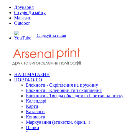
Друкарня
Студія Дизайну
Магазин
Outdoor
| Слідкуй за нами
НАШ МАГАЗИН
ПОРТФОЛІО
Блокноти - Скріплення на пружину
Блокноти - Клейовий тип скріплення
Блокноти - Тверда обкладинка і шитво на нитку
Календарі
Карти
Каталоги
Конверти
Маркування (етикетки, бірки...)
Папки