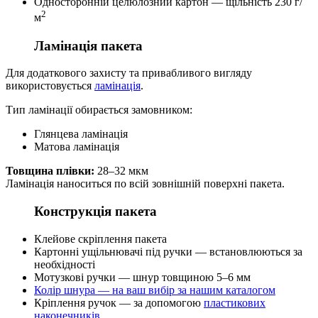
Односторонній целюлозний картон — щільність 230 г/
2
м
Ламінація пакета
Для додаткового захисту та привабливого вигляду
використовується
ламінація
.
Тип ламінації обирається замовником:
Глянцева ламінація
Матова ламінація
Товщина плівки:
28–32 мкм
Ламінація наноситься по всій зовнішній поверхні пакета.
Конструкція пакета
Клейове скріплення пакета
Картонні ущільнювачі під ручки — встановлюються за
необхідності
Мотузкові ручки — шнур товщиною 5–6 мм
Колір шнура — на ваш вибір за нашим каталогом
Кріплення ручок — за допомогою
пластикових
наконечників