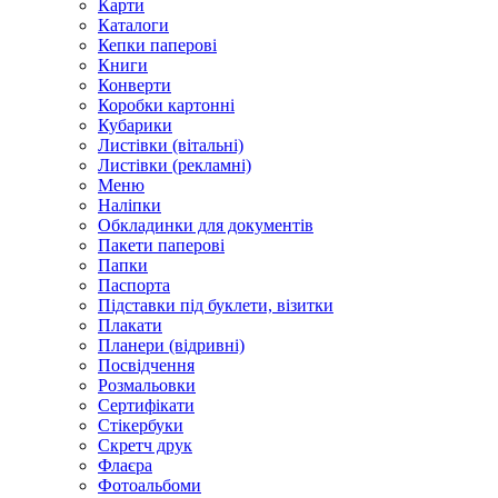
Карти
Каталоги
Кепки паперові
Книги
Конверти
Коробки картонні
Кубарики
Листівки (вітальні)
Листівки (рекламні)
Меню
Наліпки
Обкладинки для документів
Пакети паперові
Папки
Паспорта
Підставки під буклети, візитки
Плакати
Планери (відривні)
Посвідчення
Розмальовки
Сертифікати
Стікербуки
Скретч друк
Флаєра
Фотоальбоми