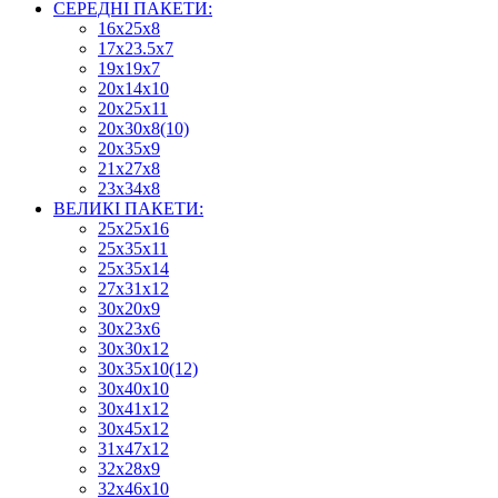
СЕРЕДНІ ПАКЕТИ:
16х25х8
17х23.5х7
19х19х7
20х14х10
20х25х11
20х30х8(10)
20х35х9
21х27х8
23х34х8
ВЕЛИКІ ПАКЕТИ:
25х25х16
25х35х11
25х35х14
27х31х12
30х20х9
30х23х6
30х30х12
30х35х10(12)
30х40х10
30х41х12
30х45х12
31х47х12
32х28х9
32х46х10