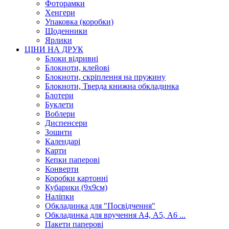
Фоторамки
Хенгери
Упаковка (коробки)
Щоденники
Ярлики
ЦІНИ НА ДРУК
Блоки відривні
Блокноти, клейові
Блокноти, скріплення на пружину
Блокноти, Тверда книжна обкладинка
Блотери
Буклети
Воблери
Диспенсери
Зошити
Календарі
Карти
Кепки паперові
Конверти
Коробки картонні
Кубарики (9х9см)
Наліпки
Обкладинка для "Посвідчення"
Обкладинка для вручення А4, А5, А6 ...
Пакети паперові