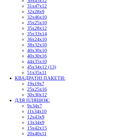
30х45х12
31х47х12
32х28х9
32х46х10
35х25х10
35х28х12
35х33х14
36х24х10
38х32х10
40х30х10
40х30х16
44х35х10
45х34х12 (13)
51х35х11
КВАДРАТНІ ПАКЕТИ:
19х19х7
25х25х16
30х30х12
ДЛЯ ПЛЯШОК:
9х34х7
11х34х10
12х43х9
13х34х9
15х42х15
20х40х11