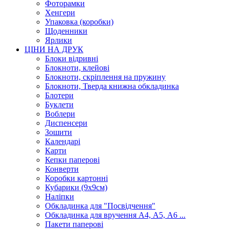
Фоторамки
Хенгери
Упаковка (коробки)
Щоденники
Ярлики
ЦІНИ НА ДРУК
Блоки відривні
Блокноти, клейові
Блокноти, скріплення на пружину
Блокноти, Тверда книжна обкладинка
Блотери
Буклети
Воблери
Диспенсери
Зошити
Календарі
Карти
Кепки паперові
Конверти
Коробки картонні
Кубарики (9х9см)
Наліпки
Обкладинка для "Посвідчення"
Обкладинка для вручення А4, А5, А6 ...
Пакети паперові