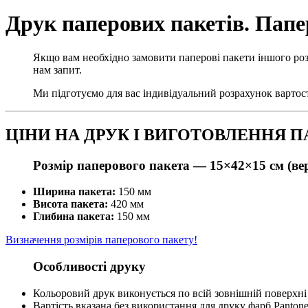
Друк паперових пакетів. Папе
Якщо вам необхідно замовити паперові пакети іншого роз
нам запит.
Ми підготуємо для вас індивідуальний розрахунок вартос
ЦІНИ НА ДРУК І ВИГОТОВЛЕННЯ П
Розмір паперового пакета —
15×42×15 см (в
Ширина пакета:
150 мм
Висота пакета:
420 мм
Глибина пакета:
150 мм
Визначення розмірів паперового пакету!
Особливості друку
Кольоровий друк виконується по всій зовнішній поверхні
Вартість вказана без використання для друку фарб Panton