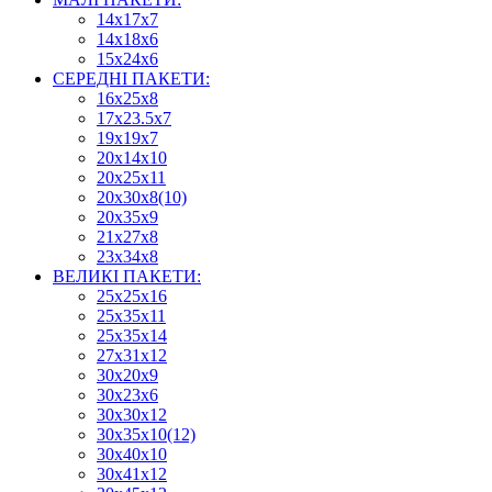
14х17х7
14х18х6
15х24х6
СЕРЕДНІ ПАКЕТИ:
16х25х8
17х23.5х7
19х19х7
20х14х10
20х25х11
20х30х8(10)
20х35х9
21х27х8
23х34х8
ВЕЛИКІ ПАКЕТИ:
25х25х16
25х35х11
25х35х14
27х31х12
30х20х9
30х23х6
30х30х12
30х35х10(12)
30х40х10
30х41х12