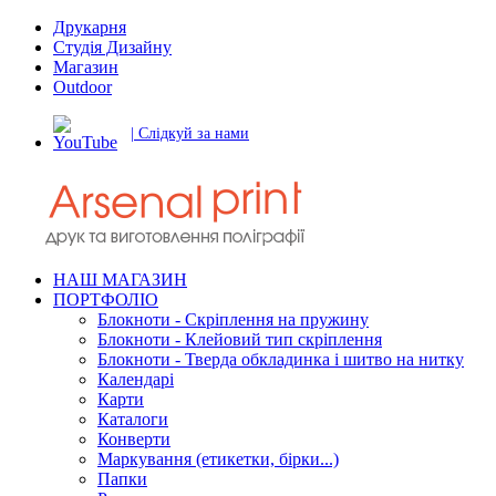
Друкарня
Студія Дизайну
Магазин
Outdoor
| Слідкуй за нами
НАШ МАГАЗИН
ПОРТФОЛІО
Блокноти - Скріплення на пружину
Блокноти - Клейовий тип скріплення
Блокноти - Тверда обкладинка і шитво на нитку
Календарі
Карти
Каталоги
Конверти
Маркування (етикетки, бірки...)
Папки