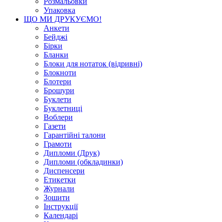
Розмальовки
Упаковка
ЩО МИ ДРУКУЄМО!
Анкети
Бейджі
Бірки
Бланки
Блоки для нотаток (відривні)
Блокноти
Блотери
Брошури
Буклети
Буклетниці
Воблери
Газети
Гарантійні талони
Грамоти
Дипломи (Друк)
Дипломи (обкладинки)
Диспенсери
Етикетки
Журнали
Зошити
Інструкції
Календарі