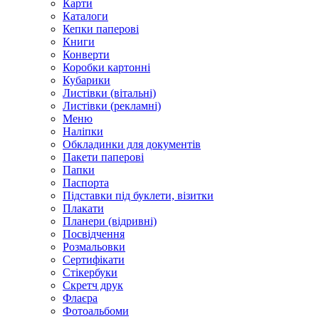
Карти
Каталоги
Кепки паперові
Книги
Конверти
Коробки картонні
Кубарики
Листівки (вітальні)
Листівки (рекламні)
Меню
Наліпки
Обкладинки для документів
Пакети паперові
Папки
Паспорта
Підставки під буклети, візитки
Плакати
Планери (відривні)
Посвідчення
Розмальовки
Сертифікати
Стікербуки
Скретч друк
Флаєра
Фотоальбоми