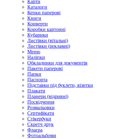
Карти
Каталоги
Кепки паперові
Книги
Конверти
Коробки картонні
Кубарики
Листівки (вітальні)
Листівки (рекламні)
Меню
Наліпки
Обкладинки для документів
Пакети паперові
Папки
Паспорта
Підставки під буклети, візитки
Плакати
Планери (відривні)
Посвідчення
Розмальовки
Сертифікати
Стікербуки
Скретч друк
Флаєра
Фотоальбоми