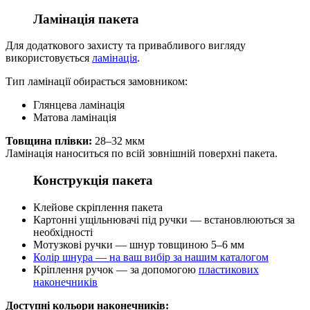
Ламінація пакета
Для додаткового захисту та привабливого вигляду
використовується
ламінація
.
Тип ламінації обирається замовником:
Глянцева ламінація
Матова ламінація
Товщина плівки:
28–32 мкм
Ламінація наноситься по всій зовнішній поверхні пакета.
Конструкція пакета
Клейове скріплення пакета
Картонні ущільнювачі під ручки — встановлюються за
необхідності
Мотузкові ручки — шнур товщиною 5–6 мм
Колір шнура — на ваш вибір за нашим каталогом
Кріплення ручок — за допомогою
пластикових
наконечників
Доступні кольори наконечників: