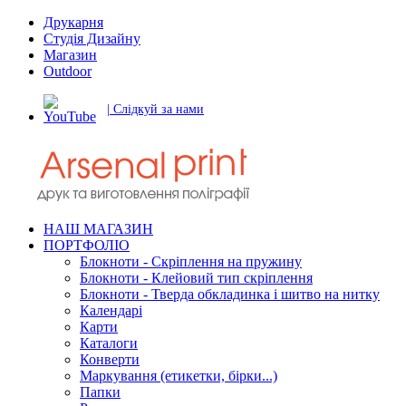
Друкарня
Студія Дизайну
Магазин
Outdoor
| Слідкуй за нами
НАШ МАГАЗИН
ПОРТФОЛІО
Блокноти - Скріплення на пружину
Блокноти - Клейовий тип скріплення
Блокноти - Тверда обкладинка і шитво на нитку
Календарі
Карти
Каталоги
Конверти
Маркування (етикетки, бірки...)
Папки