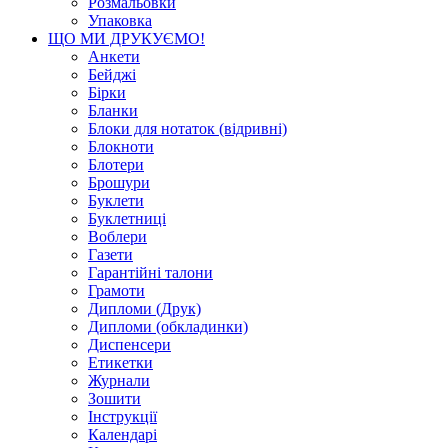
Розмальовки
Упаковка
ЩО МИ ДРУКУЄМО!
Анкети
Бейджі
Бірки
Бланки
Блоки для нотаток (відривні)
Блокноти
Блотери
Брошури
Буклети
Буклетниці
Воблери
Газети
Гарантійні талони
Грамоти
Дипломи (Друк)
Дипломи (обкладинки)
Диспенсери
Етикетки
Журнали
Зошити
Інструкції
Календарі