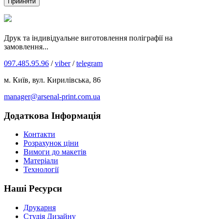
Прийняти
Друк та індивідуальне виготовлення поліграфії на
замовлення...
097.485.95.96
/
viber
/
telegram
м. Київ, вул. Кирилівська, 86
manager@arsenal-print.com.ua
Додаткова Інформація
Контакти
Розрахунок ціни
Вимоги до макетів
Матеріали
Технології
Наші Ресурси
Друкарня
Студія Дизайну