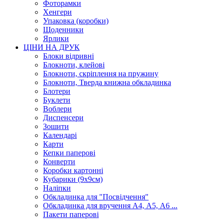
Фоторамки
Хенгери
Упаковка (коробки)
Щоденники
Ярлики
ЦІНИ НА ДРУК
Блоки відривні
Блокноти, клейові
Блокноти, скріплення на пружину
Блокноти, Тверда книжна обкладинка
Блотери
Буклети
Воблери
Диспенсери
Зошити
Календарі
Карти
Кепки паперові
Конверти
Коробки картонні
Кубарики (9х9см)
Наліпки
Обкладинка для "Посвідчення"
Обкладинка для вручення А4, А5, А6 ...
Пакети паперові