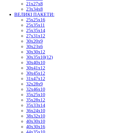
21х27х8
23х34х8
ВЕЛИКІ ПАКЕТИ:
25х25х16
25х35х11
25х35х14
27х31х12
30х20х9
30х23х6
30х30х12
30х35х10(12)
30х40х10
30х41х12
30х45х12
31х47х12
32х28х9
32х46х10
35х25х10
35х28х12
35х33х14
36х24х10
38х32х10
40х30х10
40х30х16
44х35х10