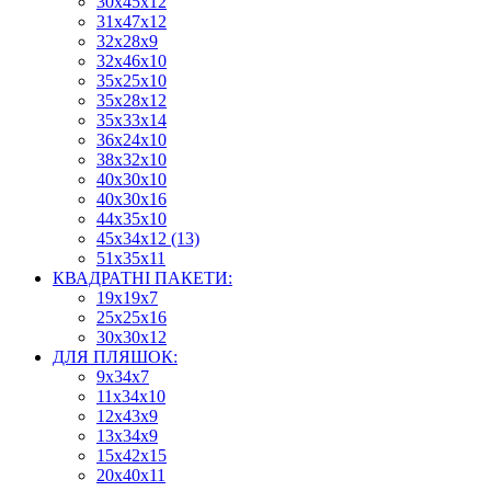
30х45х12
31х47х12
32х28х9
32х46х10
35х25х10
35х28х12
35х33х14
36х24х10
38х32х10
40х30х10
40х30х16
44х35х10
45х34х12 (13)
51х35х11
КВАДРАТНІ ПАКЕТИ:
19х19х7
25х25х16
30х30х12
ДЛЯ ПЛЯШОК:
9х34х7
11х34х10
12х43х9
13х34х9
15х42х15
20х40х11