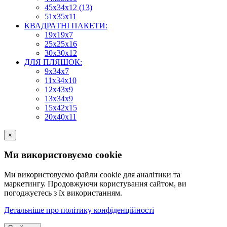
45х34х12 (13)
51х35х11
КВАДРАТНІ ПАКЕТИ:
19х19х7
25х25х16
30х30х12
ДЛЯ ПЛЯШОК:
9х34х7
11х34х10
12х43х9
13х34х9
15х42х15
20х40х11
×
Ми використовуємо cookie
Ми використовуємо файли cookie для аналітики та
маркетингу. Продовжуючи користування сайтом, ви
погоджуєтесь з їх використанням.
Детальніше про політику конфіденційності