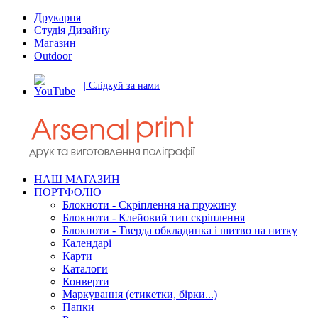
Друкарня
Студія Дизайну
Магазин
Outdoor
| Слідкуй за нами
НАШ МАГАЗИН
ПОРТФОЛІО
Блокноти - Скріплення на пружину
Блокноти - Клейовий тип скріплення
Блокноти - Тверда обкладинка і шитво на нитку
Календарі
Карти
Каталоги
Конверти
Маркування (етикетки, бірки...)
Папки