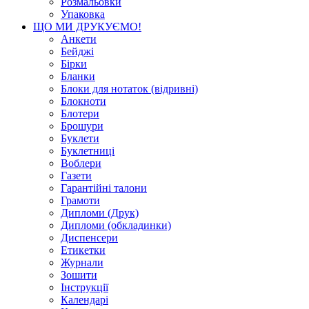
Розмальовки
Упаковка
ЩО МИ ДРУКУЄМО!
Анкети
Бейджі
Бірки
Бланки
Блоки для нотаток (відривні)
Блокноти
Блотери
Брошури
Буклети
Буклетниці
Воблери
Газети
Гарантійні талони
Грамоти
Дипломи (Друк)
Дипломи (обкладинки)
Диспенсери
Етикетки
Журнали
Зошити
Інструкції
Календарі