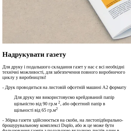
Надрукувати газету
Для друку і подальшого складання газет у нас є всі необхідні
технічні можливості, для забезпечення повного виробничого
циклу у виробництві!
- Друк проводиться на листовій офсетній машині А2 формату
Для друку ми використовуємо крейдований папір
2
щільністю від 90 гр.м
, або офсетний папір в
2
щільності від 65 гр.м
- Збірка газети здійснюється на скоби, на листопідбирально-
брошурувальному комплексі Duplo, або ж це може бути
фальцювання газети з подальшою вкладкою листів один в