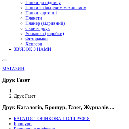
Папки до підпису
Папки з кільцевим механізмом
Папки картонні
Плакати
Планер (відривний)
Скретч друк
Упаковка (коробки)
Фоторамки
Хенгери
ЗВ'ЯЗОК З НАМИ
МАГАЗИН
Друк Газет
Друк Газет
Друк Каталогів, Брошур, Газет, Журналів ...
БАГАТОСТОРІНКОВА ПОЛІГРАФІЯ
Брошури
Брошури, з висічкою