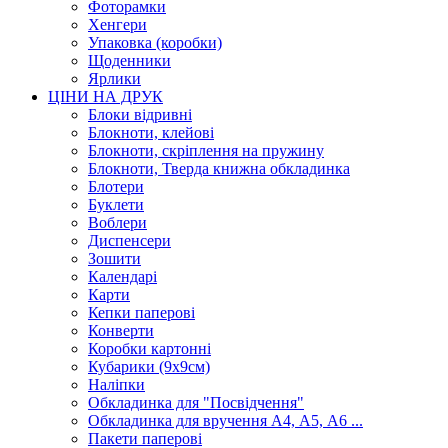
Фоторамки
Хенгери
Упаковка (коробки)
Щоденники
Ярлики
ЦІНИ НА ДРУК
Блоки відривні
Блокноти, клейові
Блокноти, скріплення на пружину
Блокноти, Тверда книжна обкладинка
Блотери
Буклети
Воблери
Диспенсери
Зошити
Календарі
Карти
Кепки паперові
Конверти
Коробки картонні
Кубарики (9х9см)
Наліпки
Обкладинка для "Посвідчення"
Обкладинка для вручення А4, А5, А6 ...
Пакети паперові