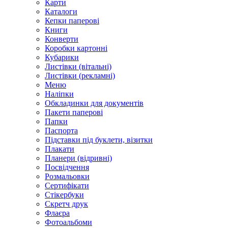
Карти
Каталоги
Кепки паперові
Книги
Конверти
Коробки картонні
Кубарики
Листівки (вітальні)
Листівки (рекламні)
Меню
Наліпки
Обкладинки для документів
Пакети паперові
Папки
Паспорта
Підставки під буклети, візитки
Плакати
Планери (відривні)
Посвідчення
Розмальовки
Сертифікати
Стікербуки
Скретч друк
Флаєра
Фотоальбоми