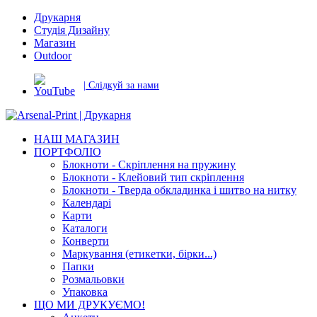
Друкарня
Студія Дизайну
Магазин
Outdoor
| Слідкуй за нами
НАШ МАГАЗИН
ПОРТФОЛІО
Блокноти - Скріплення на пружину
Блокноти - Клейовий тип скріплення
Блокноти - Тверда обкладинка і шитво на нитку
Календарі
Карти
Каталоги
Конверти
Маркування (етикетки, бірки...)
Папки
Розмальовки
Упаковка
ЩО МИ ДРУКУЄМО!