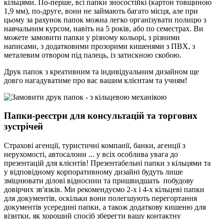
кільцями. По-перше, всі папки зносостійкі (картон товщиною
1,9 мм), по-друге, вони не займають багато місця, але при
цьому за рахунок папок можна легко організувати полицю з
навчальним курсом, навіть на 5 років, або по семестрах. Ви
можете замовити папки у різному кольорі, з різними
написами, з додатковими прозорими кишенями з ПВХ, з
металевим отвором під палець, із затискною скобою.
Друк папок з креативним та індивідуальним дизайном ще
довго нагадуватиме про вас вашим клієнтам та учням!
Папки-реєстри для консультацій та торгових
зустрічей
Страхові агенції, туристичні компанії, банки, агенції з
нерухомості, автосалони ... у всіх особлива увага до
презентацій для клієнтів! Презентабельні папки з кільцями та
у відповідному корпоративному дизайні будуть лише
зміцнювати ділові відносини та пришвидшать побудову
довірчих зв'язків. Ми рекомендуємо 2-х і 4-х кільцеві папки
для документів, оскільки вони полегшують перегортання
документів усередині папки, а також додаткову кишеню для
візитки, як хороший спосіб зберегти вашу контактну