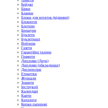
Анкети
Бейджі
Бірки
Бланки
Блоки для нотаток (відривні)
Блокноти
Блотери
Брошури
Буклети
Буклетниці
Воблери
Газети
Гарантійні талони
Грамоти
Дипломи (Друк)
Дипломи (обкладинки)
Диспенсери
Етикетки
Журнали
Зошити
Інструкції
Календарі
Карти
Каталоги
Кепки паперові