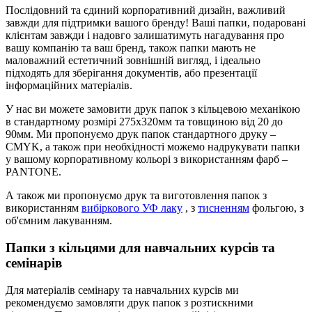
Послідовний та єдиний корпоративний дизайн, важливий
завжди для підтримки вашого бренду! Ваші папки, подаровані
клієнтам завжди і надовго залишатимуть нагадування про
вашу компанію та ваш бренд, також папки мають не
маловажний естетичний зовнішній вигляд, і ідеально
підходять для зберігання документів, або презентації
інформаційних матеріалів.
У нас ви можете замовити друк папок з кільцевою механікою
в стандартному розмірі 275х320мм та товщиною від 20 до
90мм. Ми пропонуємо друк папок стандартного друку –
CMYK, а також при необхідності можемо надрукувати папки
у вашому корпоративному кольорі з використанням фарб –
PANTONE.
А також ми пропонуємо друк та виготовлення папок з
використанням
вибіркового УФ лаку
, з
тисненням
фольгою, з
об'ємним лакуванням.
Папки з кільцями для навчальних курсів та
семінарів
Для матеріалів семінару та навчальних курсів ми
рекомендуємо замовляти друк папок з розтискними