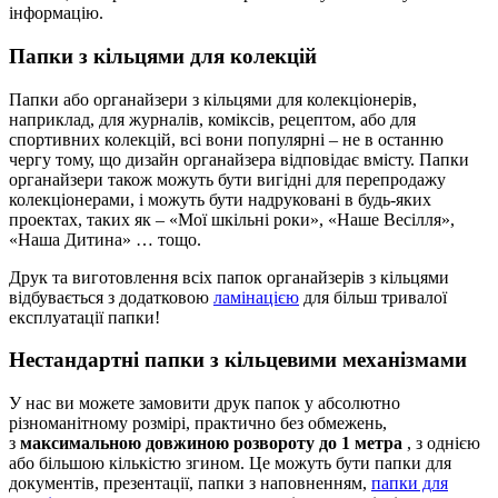
інформацію.
Папки з кільцями для колекцій
Папки або органайзери з кільцями для колекціонерів,
наприклад, для журналів, коміксів, рецептом, або для
спортивних колекцій, всі вони популярні – не в останню
чергу тому, що дизайн органайзера відповідає вмісту. Папки
органайзери також можуть бути вигідні для перепродажу
колекціонерами, і можуть бути надруковані в будь-яких
проектах, таких як – «Мої шкільні роки», «Наше Весілля»,
«Наша Дитина» … тощо.
Друк та виготовлення всіх папок органайзерів з кільцями
відбувається з додатковою
ламінацією
для більш тривалої
експлуатації папки!
Нестандартні папки з кільцевими механізмами
У нас ви можете замовити друк папок у абсолютно
різноманітному розмірі, практично без обмежень,
з
максимальною довжиною розвороту до 1 метра
, з однією
або більшою кількістю згином. Це можуть бути папки для
документів, презентації, папки з наповненням,
папки для