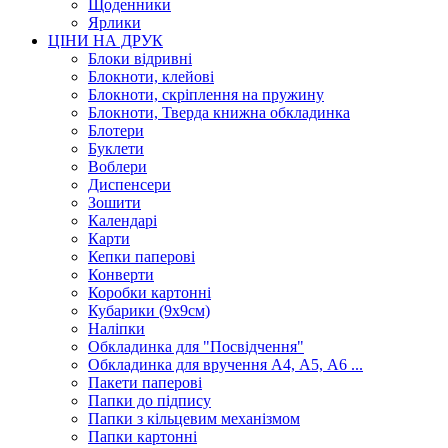
Щоденники
Ярлики
ЦІНИ НА ДРУК
Блоки відривні
Блокноти, клейові
Блокноти, скріплення на пружину
Блокноти, Тверда книжна обкладинка
Блотери
Буклети
Воблери
Диспенсери
Зошити
Календарі
Карти
Кепки паперові
Конверти
Коробки картонні
Кубарики (9х9см)
Наліпки
Обкладинка для "Посвідчення"
Обкладинка для вручення А4, А5, А6 ...
Пакети паперові
Папки до підпису
Папки з кільцевим механізмом
Папки картонні