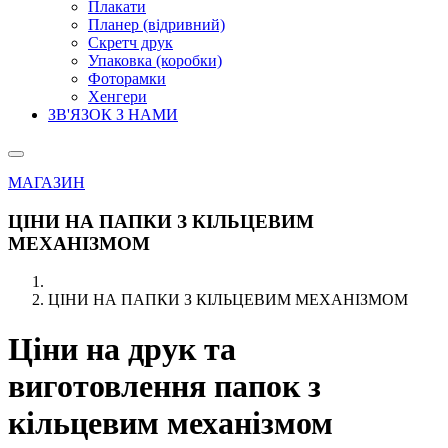
Плакати
Планер (відривний)
Скретч друк
Упаковка (коробки)
Фоторамки
Хенгери
ЗВ'ЯЗОК З НАМИ
МАГАЗИН
ЦІНИ НА ПАПКИ З КІЛЬЦЕВИМ
МЕХАНІЗМОМ
ЦІНИ НА ПАПКИ З КІЛЬЦЕВИМ МЕХАНІЗМОМ
Ціни
на друк та
виготовлення
папок з
кільцевим механізмом