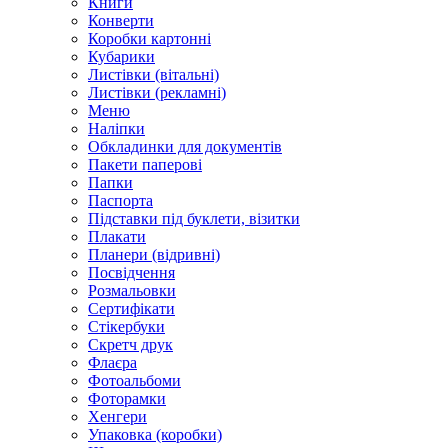
Книги
Конверти
Коробки картонні
Кубарики
Листівки (вітальні)
Листівки (рекламні)
Меню
Наліпки
Обкладинки для документів
Пакети паперові
Папки
Паспорта
Підставки під буклети, візитки
Плакати
Планери (відривні)
Посвідчення
Розмальовки
Сертифікати
Стікербуки
Скретч друк
Флаєра
Фотоальбоми
Фоторамки
Хенгери
Упаковка (коробки)