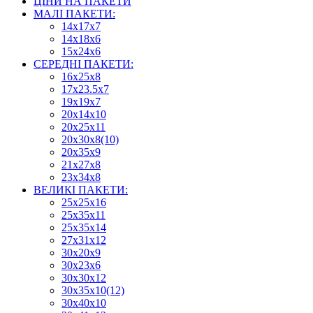
ЦІНИ НА ПАКЕТИ
МАЛІ ПАКЕТИ:
14х17х7
14х18х6
15х24х6
СЕРЕДНІ ПАКЕТИ:
16х25х8
17х23.5х7
19х19х7
20х14х10
20х25х11
20х30х8(10)
20х35х9
21х27х8
23х34х8
ВЕЛИКІ ПАКЕТИ:
25х25х16
25х35х11
25х35х14
27х31х12
30х20х9
30х23х6
30х30х12
30х35х10(12)
30х40х10