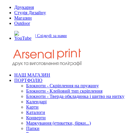
Друкарня
Студія Дизайну
Магазин
Outdoor
| Слідкуй за нами
НАШ МАГАЗИН
ПОРТФОЛІО
Блокноти - Скріплення на пружину
Блокноти - Клейовий тип скріплення
Блокноти - Тверда обкладинка і шитво на нитку
Календарі
Карти
Каталоги
Конверти
Маркування (етикетки, бірки...)
Папки