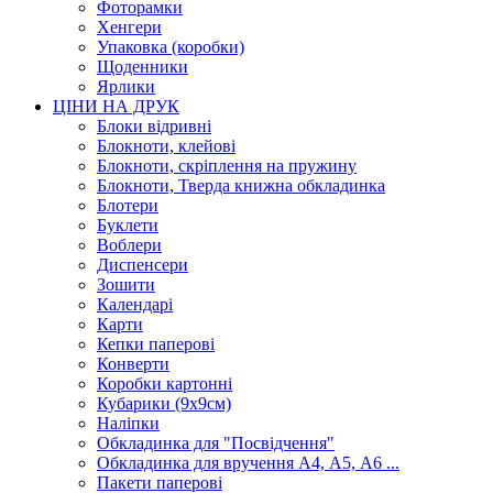
Фоторамки
Хенгери
Упаковка (коробки)
Щоденники
Ярлики
ЦІНИ НА ДРУК
Блоки відривні
Блокноти, клейові
Блокноти, скріплення на пружину
Блокноти, Тверда книжна обкладинка
Блотери
Буклети
Воблери
Диспенсери
Зошити
Календарі
Карти
Кепки паперові
Конверти
Коробки картонні
Кубарики (9х9см)
Наліпки
Обкладинка для "Посвідчення"
Обкладинка для вручення А4, А5, А6 ...
Пакети паперові