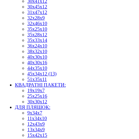
30х41х12
30х45х12
31х47х12
32х28х9
32х46х10
35х25х10
35х28х12
35х33х14
36х24х10
38х32х10
40х30х10
40х30х16
44х35х10
45х34х12 (13)
51х35х11
КВАДРАТНІ ПАКЕТИ:
19х19х7
25х25х16
30х30х12
ДЛЯ ПЛЯШОК:
9х34х7
11х34х10
12х43х9
13х34х9
15х42х15