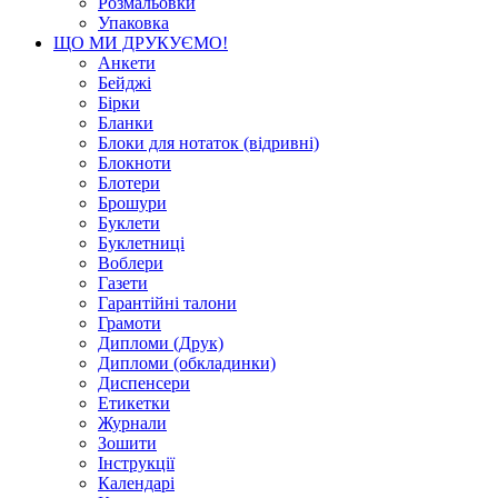
Розмальовки
Упаковка
ЩО МИ ДРУКУЄМО!
Анкети
Бейджі
Бірки
Бланки
Блоки для нотаток (відривні)
Блокноти
Блотери
Брошури
Буклети
Буклетниці
Воблери
Газети
Гарантійні талони
Грамоти
Дипломи (Друк)
Дипломи (обкладинки)
Диспенсери
Етикетки
Журнали
Зошити
Інструкції
Календарі