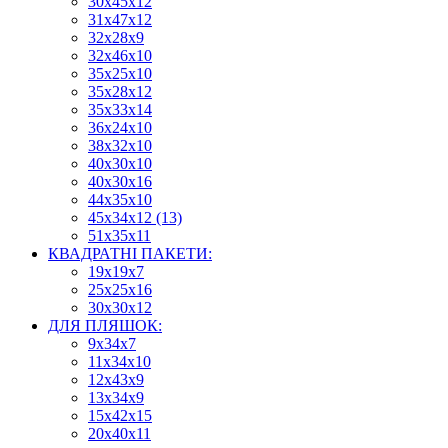
30х45х12
31х47х12
32х28х9
32х46х10
35х25х10
35х28х12
35х33х14
36х24х10
38х32х10
40х30х10
40х30х16
44х35х10
45х34х12 (13)
51х35х11
КВАДРАТНІ ПАКЕТИ:
19х19х7
25х25х16
30х30х12
ДЛЯ ПЛЯШОК:
9х34х7
11х34х10
12х43х9
13х34х9
15х42х15
20х40х11