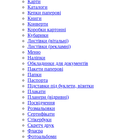
Карти
Каталоги
Кепки паперові
Книги
Конверти
Коробки картонні
Кубарики
Листівки (вітальні)
Листівки (рекламні)
Меню
Наліпки
Обкладинки для документів
Пакети паперові
Папки
Паспорта
Підставки під буклети, візитки
Плакати
Планери (відривні)
Посвідчення
Розмальовки
Сертифікати
Стікербуки
Скретч друк
Флаєра
Фотоальбоми