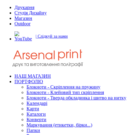
Друкарня
Студія Дизайну
Магазин
Outdoor
| Слідкуй за нами
НАШ МАГАЗИН
ПОРТФОЛІО
Блокноти - Скріплення на пружину
Блокноти - Клейовий тип скріплення
Блокноти - Тверда обкладинка і шитво на нитку
Календарі
Карти
Каталоги
Конверти
Маркування (етикетки, бірки...)
Папки