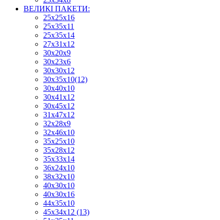
ВЕЛИКІ ПАКЕТИ:
25х25х16
25х35х11
25х35х14
27х31х12
30х20х9
30х23х6
30х30х12
30х35х10(12)
30х40х10
30х41х12
30х45х12
31х47х12
32х28х9
32х46х10
35х25х10
35х28х12
35х33х14
36х24х10
38х32х10
40х30х10
40х30х16
44х35х10
45х34х12 (13)