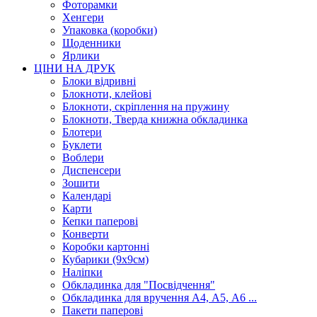
Фоторамки
Хенгери
Упаковка (коробки)
Щоденники
Ярлики
ЦІНИ НА ДРУК
Блоки відривні
Блокноти, клейові
Блокноти, скріплення на пружину
Блокноти, Тверда книжна обкладинка
Блотери
Буклети
Воблери
Диспенсери
Зошити
Календарі
Карти
Кепки паперові
Конверти
Коробки картонні
Кубарики (9х9см)
Наліпки
Обкладинка для "Посвідчення"
Обкладинка для вручення А4, А5, А6 ...
Пакети паперові