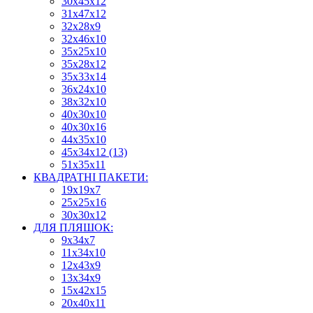
30х45х12
31х47х12
32х28х9
32х46х10
35х25х10
35х28х12
35х33х14
36х24х10
38х32х10
40х30х10
40х30х16
44х35х10
45х34х12 (13)
51х35х11
КВАДРАТНІ ПАКЕТИ:
19х19х7
25х25х16
30х30х12
ДЛЯ ПЛЯШОК:
9х34х7
11х34х10
12х43х9
13х34х9
15х42х15
20х40х11