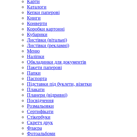
Карти
Каталоги
Кепки паперові
Книги
Конверти
Коробки картонні
Кубарики
Листівки (вітальні)
Листівки (рекламні)
Меню
Наліпки
Обкладинки для документів
Пакети паперові
Папки
Паспорта
Підставки під буклети, візитки
Плакати
Планери (відривні)
Посвідчення
Розмальовки
Сертифікати
Стікербуки
Скретч друк
Флаєра
Фотоальбоми