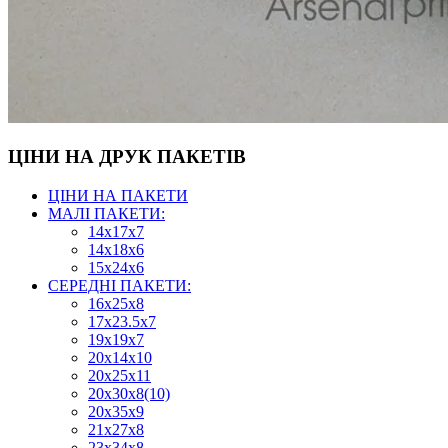
ЦІНИ НА ДРУК ПАКЕТІВ
ЦІНИ НА ПАКЕТИ
МАЛІ ПАКЕТИ:
14х17х7
14х18х6
15х24х6
СЕРЕДНІ ПАКЕТИ:
16х25х8
17х23.5х7
19х19х7
20х14х10
20х25х11
20х30х8(10)
20х35х9
21х27х8
23х34х8