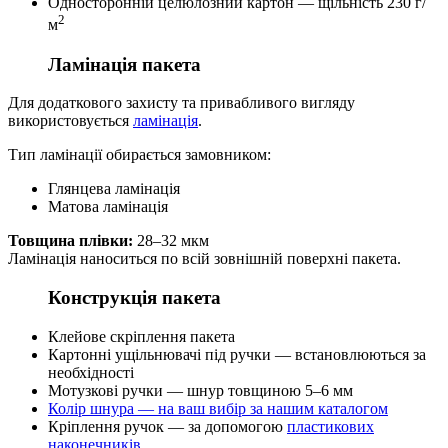
Односторонній целюлозний картон — щільність 230 г/
2
м
Ламінація пакета
Для додаткового захисту та привабливого вигляду
використовується
ламінація
.
Тип ламінації обирається замовником:
Глянцева ламінація
Матова ламінація
Товщина плівки:
28–32 мкм
Ламінація наноситься по всій зовнішній поверхні пакета.
Конструкція пакета
Клейове скріплення пакета
Картонні ущільнювачі під ручки — встановлюються за
необхідності
Мотузкові ручки — шнур товщиною 5–6 мм
Колір шнура — на ваш вибір за нашим каталогом
Кріплення ручок — за допомогою
пластикових
наконечників