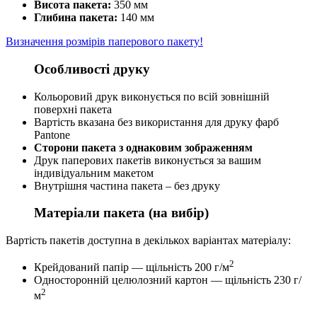
Висота пакета:
350 мм
Глибина пакета:
140 мм
Визначення розмірів паперового пакету!
Особливості друку
Кольоровий друк виконується по всій зовнішній
поверхні пакета
Вартість вказана без використання для друку фарб
Pantone
Сторони пакета з однаковим зображенням
Друк паперових пакетів виконується за вашим
індивідуальним макетом
Внутрішня частина пакета – без друку
Матеріали пакета (на вибір)
Вартість пакетів доступна в декількох варіантах матеріалу:
2
Крейдований папір — щільність 200 г/м
Односторонній целюлозний картон — щільність 230 г/
2
м