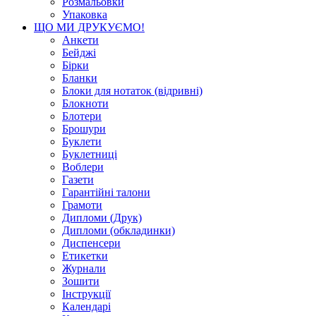
Розмальовки
Упаковка
ЩО МИ ДРУКУЄМО!
Анкети
Бейджі
Бірки
Бланки
Блоки для нотаток (відривні)
Блокноти
Блотери
Брошури
Буклети
Буклетниці
Воблери
Газети
Гарантійні талони
Грамоти
Дипломи (Друк)
Дипломи (обкладинки)
Диспенсери
Етикетки
Журнали
Зошити
Інструкції
Календарі