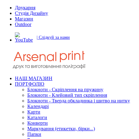
Друкарня
Студія Дизайну
Магазин
Outdoor
| Слідкуй за нами
НАШ МАГАЗИН
ПОРТФОЛІО
Блокноти - Скріплення на пружину
Блокноти - Клейовий тип скріплення
Блокноти - Тверда обкладинка і шитво на нитку
Календарі
Карти
Каталоги
Конверти
Маркування (етикетки, бірки...)
Папки