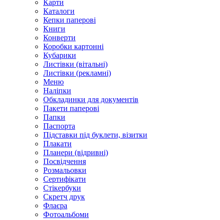
Карти
Каталоги
Кепки паперові
Книги
Конверти
Коробки картонні
Кубарики
Листівки (вітальні)
Листівки (рекламні)
Меню
Наліпки
Обкладинки для документів
Пакети паперові
Папки
Паспорта
Підставки під буклети, візитки
Плакати
Планери (відривні)
Посвідчення
Розмальовки
Сертифікати
Стікербуки
Скретч друк
Флаєра
Фотоальбоми