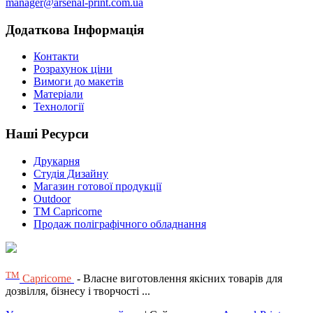
manager@arsenal-print.com.ua
Додаткова Інформація
Контакти
Розрахунок ціни
Вимоги до макетів
Матеріали
Технології
Наші Ресурси
Друкарня
Студія Дизайну
Магазин готової продукції
Outdoor
TM Capricorne
Продаж поліграфічного обладнання
ТМ
Capricorne
- Власне виготовлення якісних товарів для
дозвілля, бізнесу і творчості ...