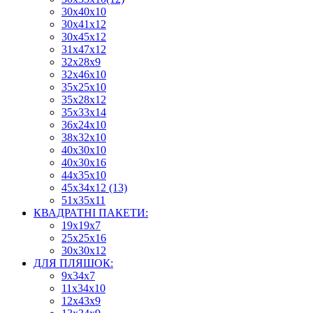
30х40х10
30х41х12
30х45х12
31х47х12
32х28х9
32х46х10
35х25х10
35х28х12
35х33х14
36х24х10
38х32х10
40х30х10
40х30х16
44х35х10
45х34х12 (13)
51х35х11
КВАДРАТНІ ПАКЕТИ:
19х19х7
25х25х16
30х30х12
ДЛЯ ПЛЯШОК:
9х34х7
11х34х10
12х43х9