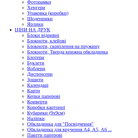
Фоторамки
Хенгери
Упаковка (коробки)
Щоденники
Ярлики
ЦІНИ НА ДРУК
Блоки відривні
Блокноти, клейові
Блокноти, скріплення на пружину
Блокноти, Тверда книжна обкладинка
Блотери
Буклети
Воблери
Диспенсери
Зошити
Календарі
Карти
Кепки паперові
Конверти
Коробки картонні
Кубарики (9х9см)
Наліпки
Обкладинка для "Посвідчення"
Обкладинка для вручення А4, А5, А6 ...
Пакети паперові