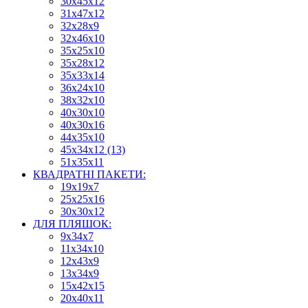
30х45х12
31х47х12
32х28х9
32х46х10
35х25х10
35х28х12
35х33х14
36х24х10
38х32х10
40х30х10
40х30х16
44х35х10
45х34х12 (13)
51х35х11
КВАДРАТНІ ПАКЕТИ:
19х19х7
25х25х16
30х30х12
ДЛЯ ПЛЯШОК:
9х34х7
11х34х10
12х43х9
13х34х9
15х42х15
20х40х11